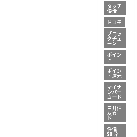
タッチ
決済
ドコモ
ブロッ
クチェ
ーン
ポイン
ト
ポイン
ト還元
マイナ
ンバー
カード
三井住
友カー
ド
住信
SBIネ