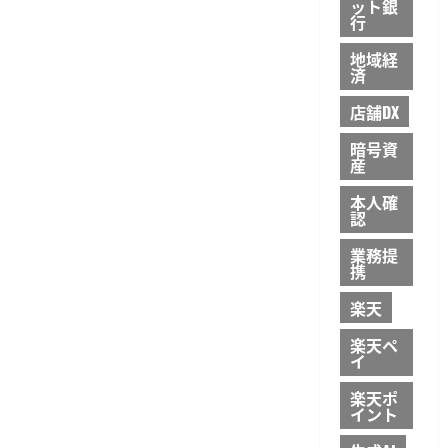
ット銀
行
地域経
済
店舗DX
暗号資
産
本人確
認
業務提
携
楽天
楽天ペ
イ
楽天ポ
イント