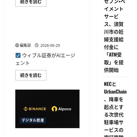
セブン・ペ
用
ブ
続きを読む
者
ル
イメント
銀行・金融デジタル化
数
ー
は
モ
サービ
50
証
万
券
ウィブル証券、MCPサーバー
ス、須賀
人
が
向け金融データAPIを拡充し
超
川市の妊
「Bloomo
に
Web
23のエンドポイントを追加
婦支援給
つ
β
い
版」
編集部
2026-06-29
付金に
て
提
さ
供
「ATM受
ウィブル証券がAIエージ
ら
開
に
始、
取」を提
ェント
読
PC・
供開始
む
タ
ブ
ウ
続きを読む
レ
ィ
ッ
NECと
ブ
ト
ル
UrbanChain
で
証
の
券、
、降車を
売
MCP
買
サ
起点とす
に
ー
対
バ
る次世代
応
ー
デジタル資産
に
駐車場サ
向
つ
け
ービスの
い
金
て
融
Binance、Alpacaと連携し米国