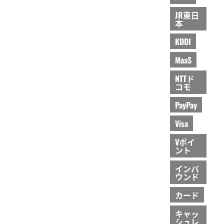
つ
い
JR東日
て
本
さ
ら
KDDI
に
読
む
MaaS
NTTド
コモ
PayPay
Visa
Vポイ
ント
インバ
ウンド
カード
キャッ
シュレ