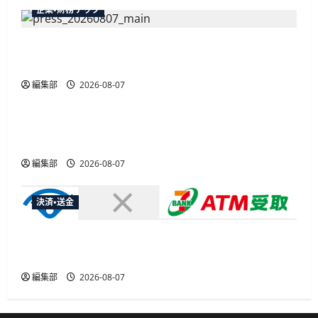
企業・財務テック
弥生が「弥生の記帳代行AI」β版を提供開始、
PAP会員向けに無料で
編集部
2026-08-07
広告
総務省など7府省庁、MetaやXなど大手SNS5社に
なりすまし詐欺広告の対策強化を合同要請
編集部
2026-08-07
決済・送金
セブン・ペイメントサービス、須賀川市の妊婦支
援給付金に「ATM受取」を提供開始
編集部
2026-08-07