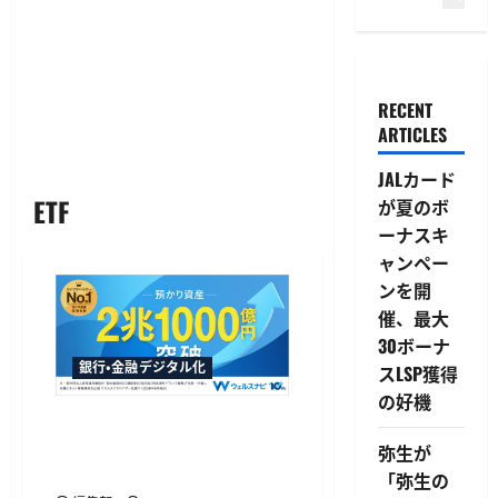
RECENT
ARTICLES
JALカード
ETF
が夏のボ
ーナスキ
ャンペー
ンを開
催、最大
30ボーナ
銀行・金融デジタル化
スLSP獲得
の好機
ウェルスナビが預かり資産2
兆1,000億円を突破、10周年
弥生が
で運用者数は50万人超
「弥生の