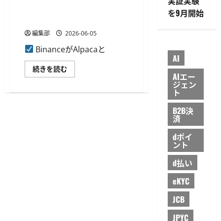
実証実験
さ
デ
株・ETFの週5日24時間取引を
ら
ー
を9月開始
に
タ
開始
読
API
む
を
編集部
2026-06-05
拡
充
BinanceがAlpacaと
し
AI
23
の
Binance、
続きを読む
エ
Alpaca
AIエー
ン
と
ジェン
ド
連
ト
ポ
携
イ
し
ン
B2B決
米
ト
国
済
を
株・
追
ETF
加
dポイ
の
に
ント
週
つ
5
い
日
d払い
て
24
さ
時
ら
間
eKYC
に
取
読
引
む
JCB
を
開
始
JPYC
に