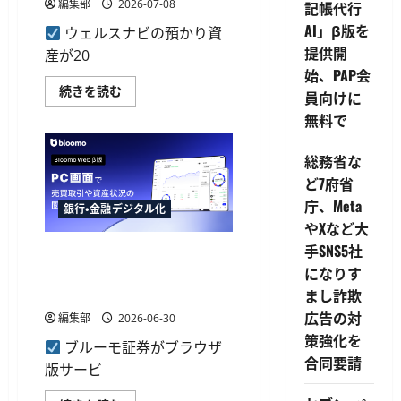
編集部
2026-07-08
記帳代行
AI」β版を
ウェルスナビの預かり資
提供開
産が20
始、PAP会
ウ
続きを読む
員向けに
ェ
ル
無料で
ス
ナ
ビ
総務省な
が
預
ど7府省
か
り
庁、Meta
銀行・金融デジタル化
資
やXなど大
産
2
手SNS5社
ブルーモ証券が「Bloomo Web
兆
1,000
になりす
β版」提供開始、PC・タブレ
億
円
ットでの売買に対応
まし詐欺
を
突
広告の対
編集部
2026-06-30
破、
策強化を
10
ブルーモ証券がブラウザ
周
合同要請
年
版サービ
で
運