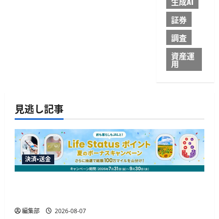
生成AI
証券
調査
資産運
用
見逃し記事
決済・送金
JALカードが夏のボーナスキャンペーンを開催、
最大30ボーナスLSP獲得の好機
編集部
2026-08-07