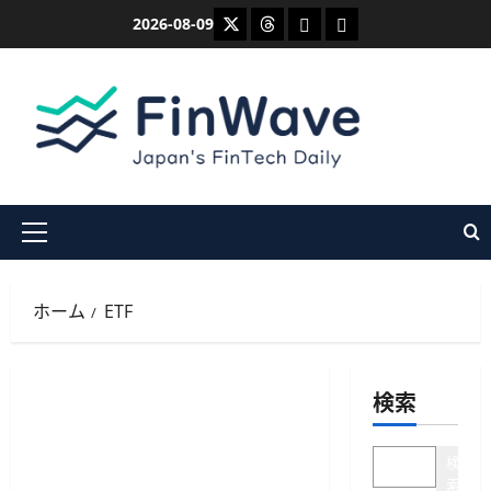
内
X
Threads
Bluesky
Mastodon
2026-08-09
容
を
ス
キ
ッ
プ
メ
イ
ン
ホーム
ETF
メ
ニ
ュ
検索
ー
検
索