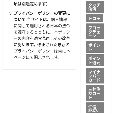
項は別途定めます）
タッチ
決済
プライバシーポリシーの変更に
ドコモ
ついて
当サイトは、個人情報
に関して適用される日本の法令
ブロッ
クチェ
を遵守するとともに、本ポリシ
ーン
ーの内容を適宜見直しその改善
に努めます。修正された最新の
ポイン
ト
プライバシーポリシーは常に本
ページにて開示されます。
ポイン
ト還元
マイナ
ンバー
カード
三井住
友カー
ド
住信
SBIネ