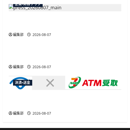
企業・財務テック
弥生が「弥生の記帳代行AI」β版を提供開始、
PAP会員向けに無料で
編集部
2026-08-07
広告
総務省など7府省庁、MetaやXなど大手SNS5社に
なりすまし詐欺広告の対策強化を合同要請
編集部
2026-08-07
決済・送金
セブン・ペイメントサービス、須賀川市の妊婦支
援給付金に「ATM受取」を提供開始
編集部
2026-08-07