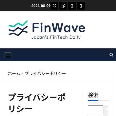
内
X
Threads
Bluesky
Mastodon
2026-08-09
容
を
ス
キ
ッ
プ
メ
イ
ン
ホーム
プライバシーポリシー
メ
ニ
ュ
プライバシーポ
検索
ー
リシー
検
索