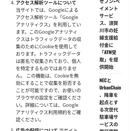
セブン・ペ
アクセス解析ツールについて
イメント
当サイトでは、Googleによる
サービ
アクセス解析ツール「Google
ス、須賀
アナリティクス」を利用してい
川市の妊
ます。このGoogleアナリティ
婦支援給
クスはトラフィックデータの収
付金に
集のためにCookieを使用して
「ATM受
おります。トラフィックデータ
取」を提
は匿名で収集されており、個人
供開始
を特定するものではありませ
ん。 この機能は、Cookieを無
NECと
効にすることで収集を拒否する
UrbanChain
ことが可能ですので、お使いの
、降車を
ブラウザの設定をご確認くださ
起点とす
い。詳細については、Google
る次世代
アナリティクス利用規約をご確
駐車場サ
認ください。
ービスの
広告の配信について
当サイト