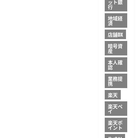
ット銀
行
地域経
済
店舗DX
暗号資
産
本人確
認
業務提
携
楽天
楽天ペ
イ
楽天ポ
イント