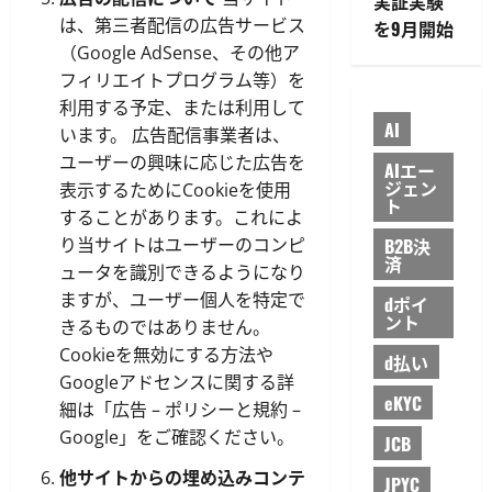
実証実験
は、第三者配信の広告サービス
を9月開始
（Google AdSense、その他ア
フィリエイトプログラム等）を
利用する予定、または利用して
AI
います。 広告配信事業者は、
ユーザーの興味に応じた広告を
AIエー
ジェン
表示するためにCookieを使用
ト
することがあります。これによ
り当サイトはユーザーのコンピ
B2B決
済
ュータを識別できるようになり
ますが、ユーザー個人を特定で
dポイ
ント
きるものではありません。
Cookieを無効にする方法や
d払い
Googleアドセンスに関する詳
eKYC
細は「広告 – ポリシーと規約 –
Google」をご確認ください。
JCB
他サイトからの埋め込みコンテ
JPYC