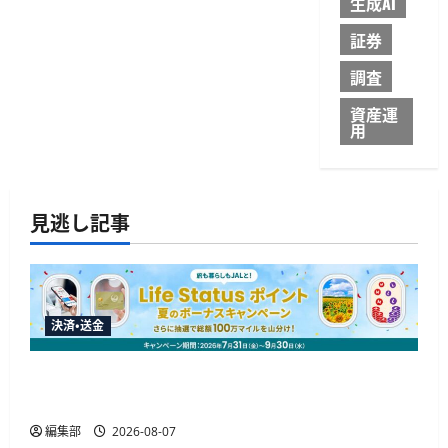
生成AI
証券
調査
資産運
用
見逃し記事
決済・送金
JALカードが夏のボーナスキャンペーンを開催、
最大30ボーナスLSP獲得の好機
編集部
2026-08-07