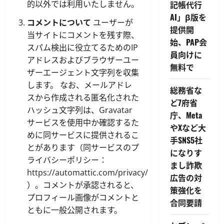
的以外では利用いたしません。
記帳代行
AI」β版を
コメントについて
ユーザーが
提供開
当サイトにコメントを残す際、
始、PAP会
スパム検出に役立てるためのIP
員向けに
アドレスおよびブラウザーユー
無料で
ザーエージェント文字列を収集
します。 なお、メールアドレ
総務省な
スから作成される匿名化された
ど7府省
ハッシュ文字列は、Gravatar
庁、Meta
サービスを使用中か確認するた
やXなど大
めに同サービスに提供されるこ
手SNS5社
とがあります（同サービスのプ
になりす
ライバシーポリシー：
まし詐欺
https://automattic.com/privacy/
広告の対
）。コメントが承認されると、
策強化を
プロフィール画像がコメントと
合同要請
ともに一般公開されます。