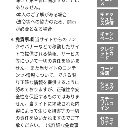
除いて第三者に開示することは
ス
ありません。
キャッ
・本人のご了解がある場合
シュレ
・法令等への協力のため、開示
ス決済
が必要となる場合
キャン
ペーン
免責事項
当サイトからのリン
クやバナーなどで移動したサイ
クレジ
ットカ
トで提供される情報、サービス
ード
等について一切の責任を負いま
せん。 また当サイトのコンテ
コード
決済
ンツ・情報について、できる限
り正確な情報を提供するように
ショッ
ピング
努めておりますが、正確性や安
全性を保証するものではありま
ステー
ブルコ
せん。当サイトに掲載された内
イン
容によって生じた損害等の一切
の責任を負いかねますのでご了
セキュ
リティ
承ください。（※詳細な免責事