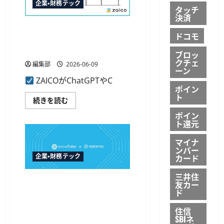
対
が
企業・財務テック
タッチ
応
国
決済
に
内
つ
初
ZAICO、AIツールへの指示で
い
MCP
ドコモ
て
対
在庫管理を完結する「zaico
さ
応、
MCP」を提供開始
ら
AI
ブロッ
に
対
クチェ
編集部
2026-06-09
読
話
ーン
む
で
ZAICOがChatGPTやC
の
請
ポイン
求
ト
ZAICO、
続きを読む
書
AI
カ
ツ
ポイン
ー
ー
ド
ト還元
ル
払
へ
い
マイナ
の
が
指
ンバー
可
示
企業・財務テック
カード
能
で
に
在
に
三井住
庫
つ
Snowflake、AIエージェント向
友カー
管
い
理
ド
けMCP基盤のNatoma買収を発
て
を
さ
表 AIアクションのガバナンス
完
ら
住信
結
に
を拡張
SBIネ
す
読