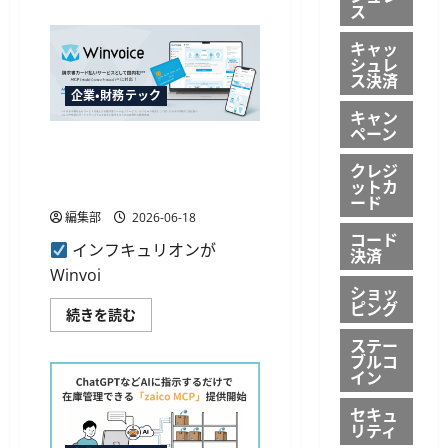
フ
さ
ス
ァ
ら
ー
に
キャッ
ス
読
ト
シュレ
む
が
ス決済
販
企業・財務テック
促
キャン
プ
ペーン
ラ
ッ
インフキュリオンのWinvoice
ト
が国内初MCP対応、AI対話で
クレジ
フ
ットカ
ォ
の請求書カード払いが可能に
ード
ー
ム
編集部
2026-06-18
で
コード
AI「Claude」
インフキュリオンが
決済
と
MCP
Winvoi
連
ショッ
携、
ピング
対
イ
続きを読む
話
ン
型
フ
ステー
の
キ
ブルコ
デ
ュ
イン
ー
リ
タ
オ
分
セキュ
ン
析
の
リティ
に
Winvoice