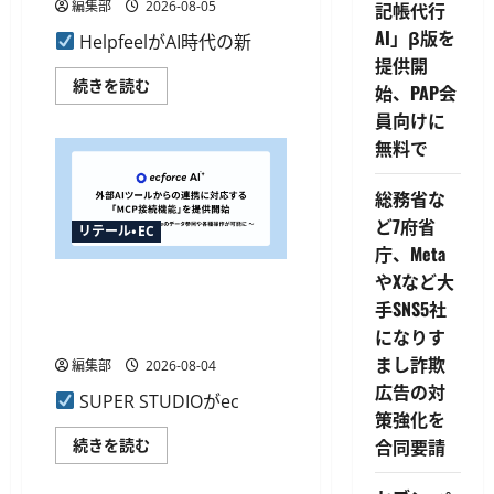
編集部
2026-08-05
記帳代行
AI」β版を
HelpfeelがAI時代の新
提供開
Helpfeel
続きを読む
始、PAP会
が
新
員向けに
ソ
無料で
リ
ュ
ー
シ
総務省な
ョ
ン
ど7府省
リテール・EC
提
庁、Meta
供
開
やXなど大
ecforce AIに外部AIツールと連
始、
AIO
手SNS5社
携する新機能、Cursorなどか
な
ど
ら操作可能に
になりす
3
まし詐欺
機
編集部
2026-08-04
能
広告の対
で
SUPER STUDIOがec
AI
策強化を
エ
ー
ecforce
合同要請
続きを読む
ジ
AI
ェ
に
ン
外