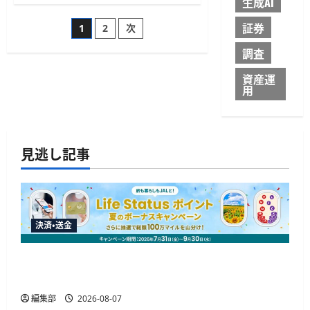
生成AI
ガ
ロ
バ
セ
投
ナ
証券
1
2
次
ス
ン
の
ス
自
稿
調査
を
動
拡
化
張
を
資産運
の
に
支
用
つ
援
い
す
ペ
て
る
さ
生
ら
成
ー
に
AI
見逃し記事
読
機
む
能
ジ
「Scalebase
MCP」
を
送
提
供
開
り
決済・送金
始
に
つ
JALカードが夏のボーナスキャンペーンを開催、
い
て
最大30ボーナスLSP獲得の好機
さ
ら
編集部
2026-08-07
に
読