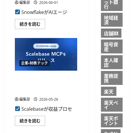
る
ット銀
む
編集部
2026-06-01
「zaico
行
MCP」
SnowflakeがAIエージ
を
地域経
提
済
供
Snowflake、
続きを読む
開
AI
始
エ
店舗DX
に
ー
つ
ジ
い
暗号資
ェ
て
産
ン
さ
ト
ら
向
に
本人確
け
企業・財務テック
読
認
MCP
む
基
盤
業務提
Scalebase、収益プロセスの自
の
携
Natoma
動化を支援する生成AI機能
買
収
「Scalebase MCP」を提供開始
楽天
を
発
編集部
2026-05-26
楽天ペ
表
イ
AI
Scalebaseが収益プロセ
ア
ク
楽天ポ
シ
Scalebase、
続きを読む
イント
ョ
収
ン
益
の
プ