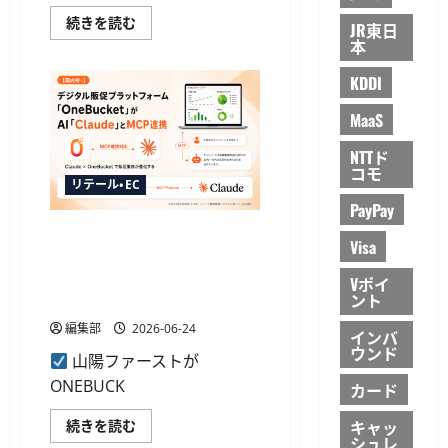
さ
の
ら
エ
マ
続きを読む
JR東日
に
ン
ネ
本
読
ド
ー
む
ポ
フ
イ
ォ
KDDI
ン
ワ
ト
ー
MaaS
を
ド、
追
ク
加
ラ
NTTド
に
ウ
コモ
つ
ド
リテール・EC
い
会
て
計
PayPay
さ
と
ら
Copilot
山陽ファーストが販促プラッ
Visa
に
Cowork
トフォームでAI「Claude」と
読
を
む
連
MCP連携、対話型のデータ分
Vポイ
携
ント
析に対応
Excel
等
編集部
2026-06-24
へ
インバ
自
ウンド
動
山陽ファーストが
反
ONEBUCK
映
カード
に
つ
キャッ
山
続きを読む
い
陽
シュレ
て