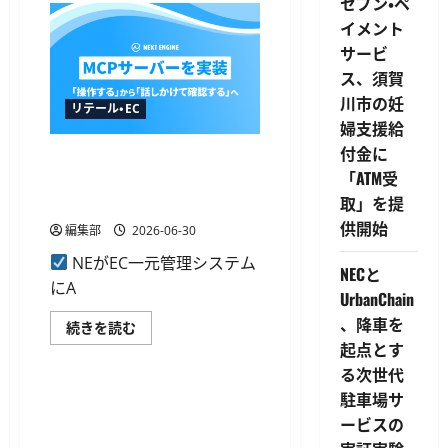
セブン・ペ
ト
部
取
AI
イメント
引
ツ
に
サービ
ー
対
ル
ス、須賀
応
と
に
連
川市の妊
つ
携
リテール・EC
い
す
婦支援給
て
る
さ
新
付金に
NEがネクストエンジンにMCP
ら
機
に
「ATM受
能、
サーバー実装、AIエージェン
読
Cursor
取」を提
トへの業務データ提供を開始
む
な
ど
供開始
編集部
2026-06-30
か
ら
NEがEC一元管理システム
操
NECと
作
にA
可
UrbanChain
能
に
、降車を
NE
続きを読む
に
が
つ
起点とす
銀行・金融デジタル化
ネ
い
ク
る次世代
て
ス
さ
ト
駐車場サ
ウィブル証券、MCPサーバー
ら
エ
に
向け金融データAPIを拡充し
ービスの
ン
読
ジ
23のエンドポイントを追加
む