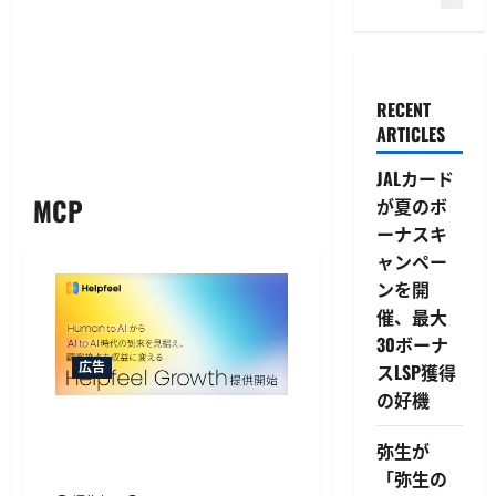
RECENT
ARTICLES
JALカード
MCP
が夏のボ
ーナスキ
ャンペー
ンを開
催、最大
30ボーナ
広告
スLSP獲得
の好機
Helpfeelが新ソリューション
提供開始、AIOなど3機能でAI
弥生が
エージェント取引に対応
「弥生の