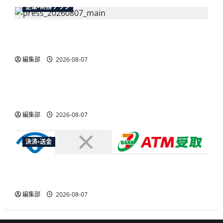
む
企業・財務テック
弥生が「弥生の記帳代行AI」β版を提供開始、
PAP会員向けに無料で
編集部
2026-08-07
広告
総務省など7府省庁、MetaやXなど大手SNS5社に
なりすまし詐欺広告の対策強化を合同要請
編集部
2026-08-07
決済・送金
セブン・ペイメントサービス、須賀川市の妊婦支
援給付金に「ATM受取」を提供開始
編集部
2026-08-07