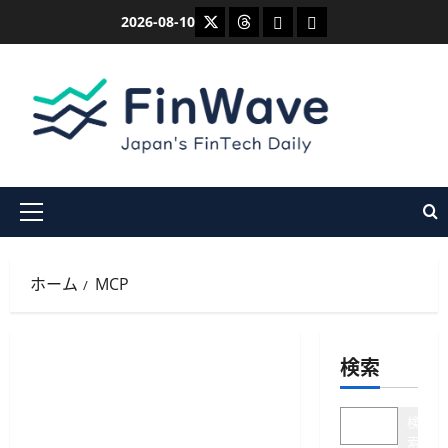
内
X
Threads
Bluesky
Mastodon
2026-08-10
容
を
ス
キ
ッ
プ
メ
イ
ン
ホーム
MCP
メ
ニ
ュ
検索
ー
検
索