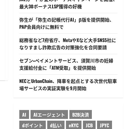
最大30ボーナスLSP獲得の好機
弥生が「弥生の記帳代行AI」β版を提供開始、
PAP会員向けに無料で
総務省など7府省庁、MetaやXなど大手SNS5社に
なりすまし詐欺広告の対策強化を合同要請
セブン・ペイメントサービス、須賀川市の妊婦
支援給付金に「ATM受取」を提供開始
NECとUrbanChain、降車を起点とする次世代駐車
場サービスの実証実験を9月開始
AI
AIエージェント
B2B決済
dポイント
d払い
eKYC
JCB
JPYC