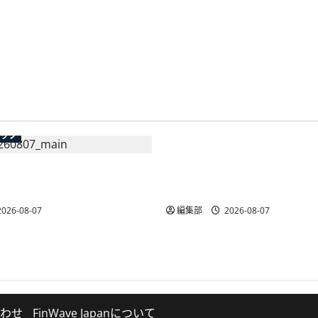
む
広告
テック
総務省など7府省庁、Meta
生の記帳代行AI」β版を提
手SNS5社になりすまし詐
AP会員向けに無料で
策強化を合同要請
026-08-07
編集部
2026-08-07
わせ
FinWave Japanについて