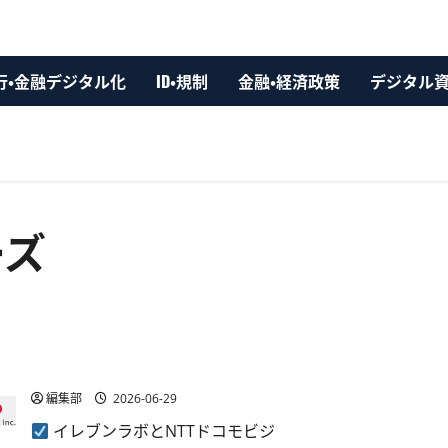
行・金融デジタル化
ID・規制
金融・経済政策
デジタル
ーズ
イレブンラボとNTTドコモビジネス、自然な音声AIによ
るコンタクトセンター応対で協業
編集部
2026-06-29
イレブンラボとNTTドコモビジ