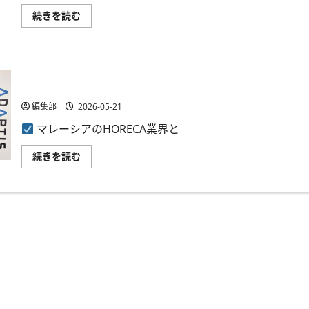
イ
続きを読む
レ
ブ
ン
ラ
ボ
SECAI MARCHE、NTTデータと提携しマレーシアの飲食・農
と
NTT
家向け決済を高度化 食材流通に金融機能を統合
ド
コ
編集部
2026-05-21
モ
ビ
マレーシアのHORECA業界と
ジ
ネ
ス、
SECAI
続きを読む
自
MARCHE、
然
NTT
な
デ
音
ー
声
タ
AI
と
に
提
よ
携
る
し
コ
マ
ン
レ
タ
ー
ク
シ
ト
ア
セ
の
ン