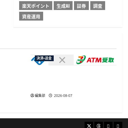
楽天ポイント
生成AI
証券
調査
資産運用
決済・送金
やXなど大
欺広告の対
セブン・ペイメントサービス、須賀川
市の妊婦支援給付金に「ATM受取」を
提供開始
編集部
2026-08-07
X
Threads
Bluesky
Mast