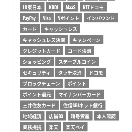
JR東日本
KDDI
MaaS
NTTドコモ
PayPay
Visa
Vポイント
インバウンド
カード
キャッシュレス
キャッシュレス決済
キャンペーン
クレジットカード
コード決済
ショッピング
ステーブルコイン
セキュリティ
タッチ決済
ドコモ
ブロックチェーン
ポイント
ポイント還元
マイナンバーカード
三井住友カード
住信SBIネット銀行
地域経済
店舗DX
暗号資産
本人確認
業務提携
楽天
楽天ペイ