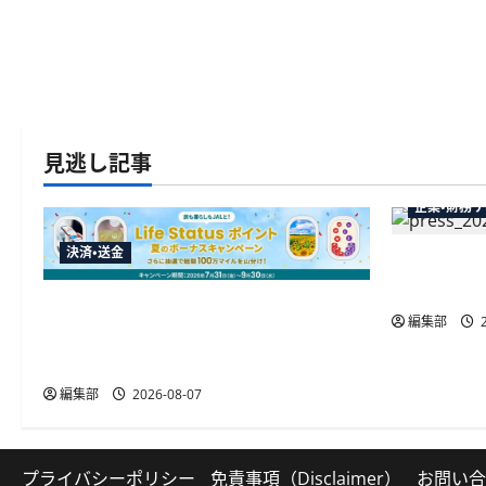
見逃し記事
企業・財務
決済・送金
弥生が「弥
供開始、P
JALカードが夏のボーナスキャンペー
編集部
2
ンを開催、最大30ボーナスLSP獲得の
好機
編集部
2026-08-07
プライバシーポリシー
免責事項（Disclaimer）
お問い合