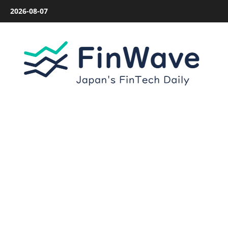
内
2026-08-07
容
を
ス
キ
ッ
プ