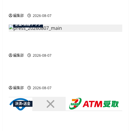
最大30ボーナスLSP獲得の好機
編集部
2026-08-07
企業・財務テック
弥生が「弥生の記帳代行AI」β版を提供開始、
PAP会員向けに無料で
編集部
2026-08-07
広告
総務省など7府省庁、MetaやXなど大手SNS5社に
なりすまし詐欺広告の対策強化を合同要請
編集部
2026-08-07
決済・送金
セブン・ペイメントサービス、須賀川市の妊婦支
援給付金に「ATM受取」を提供開始