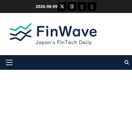
内
X
Threads
Bluesky
Mastodon
2026-08-09
容
を
ス
キ
ッ
プ
メ
イ
ン
メ
ニ
ュ
ー