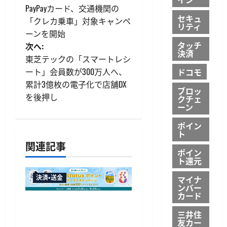
PayPayカード、交通機関の
稿
セキュ
「クレカ乗車」対象キャンペ
リティ
ーンを開始
ナ
タッチ
次へ:
決済
ビ
東芝テックの「スマートレシ
ート」会員数が300万人へ、
ドコモ
ゲ
累計3億枚の電子化で店舗DX
ブロッ
を後押し
クチェ
ー
ーン
シ
ポイン
ト
ョ
関連記事
ポイン
ト還元
ン
マイナ
決済・送金
ンバー
カード
JALカードが夏のボーナス
三井住
キャンペーンを開催、最
友カー