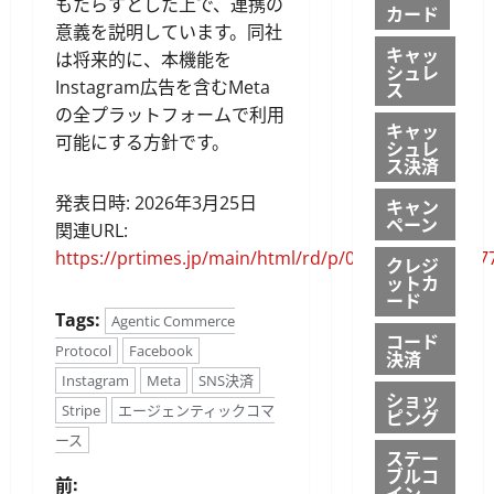
もたらすとした上で、連携の
カード
意義を説明しています。同社
キャッ
は将来的に、本機能を
シュレ
Instagram広告を含むMeta
ス
の全プラットフォームで利用
キャッ
可能にする方針です。
シュレ
ス決済
発表日時: 2026年3月25日
キャン
ペーン
関連URL:
https://prtimes.jp/main/html/rd/p/000000116.00007
クレジ
ットカ
ード
Tags:
Agentic Commerce
コード
Protocol
Facebook
決済
Instagram
Meta
SNS決済
ショッ
Stripe
エージェンティックコマ
ピング
ース
ステー
ブルコ
投
前:
イン