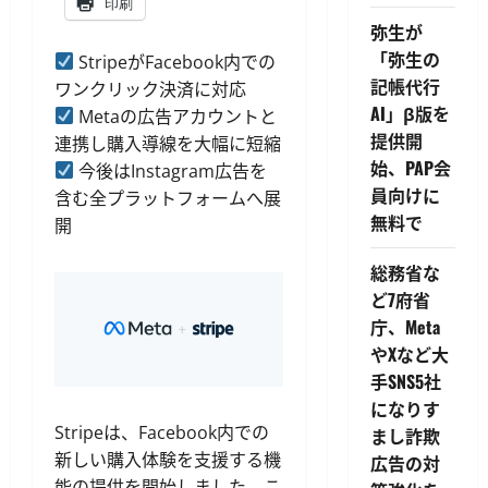
印刷
弥生が
「弥生の
StripeがFacebook内での
記帳代行
ワンクリック決済に対応
AI」β版を
Metaの広告アカウントと
提供開
連携し購入導線を大幅に短縮
始、PAP会
今後はInstagram広告を
員向けに
含む全プラットフォームへ展
無料で
開
総務省な
ど7府省
庁、Meta
やXなど大
手SNS5社
になりす
Stripeは、Facebook内での
まし詐欺
新しい購入体験を支援する機
広告の対
能の提供を開始しました。こ