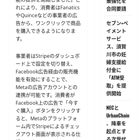
策強化を
れにより、消費者はFanatics
合同要請
やQuinceなどの事業者の広
セブン・ペ
告から、ワンクリックで商品
イメント
を購入できるようになりま
サービ
す。
ス、須賀
川市の妊
事業者はStripeのダッシュボ
婦支援給
ード上で設定を切り替え、
付金に
Facebook広告経由の販売機
「ATM受
能を有効にすることで、
取」を提
Metaの広告アカウントとの
供開始
連携が可能です。消費者が
Facebook上の広告で「今す
NECと
ぐ購入」ボタンをクリックす
UrbanChain
ると、Metaのプラットフォ
、降車を
ーム内でStripeによるチェッ
起点とす
クアウト画面が表示される仕
る次世代