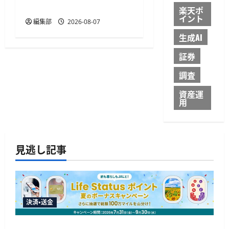
開始
楽天ポ
イント
編集部
2026-08-07
生成AI
証券
調査
資産運
用
見逃し記事
決済・送金
JALカードが夏のボーナスキャンペーンを開催、