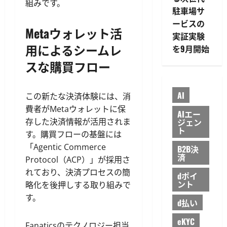
組みです。
駐車場サ
ービスの
Metaウォレット活
実証実験
用によるシームレ
を9月開始
スな購買フロー
AI
この新たな決済体験には、消
費者がMetaウォレットに保
AIエー
存した決済情報が活用されま
ジェン
ト
す。購買フローの基盤には
「Agentic Commerce
B2B決
済
Protocol（ACP）」が採用さ
れており、決済プロセスの簡
dポイ
ント
略化を後押しする取り組みで
す。
d払い
eKYC
Fanaticsのテクノロジー担当