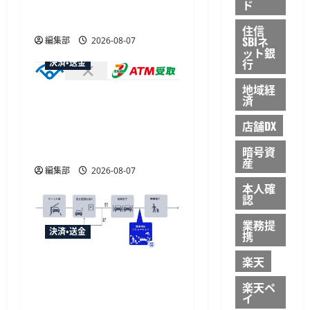
大30ボーナスLSP獲得の好
ド
機
住信
SBIネ
編集部
2026-08-07
ット銀
行
決済・送金
地域経
セブン・ペイメントサービ
済
ス、須賀川市の妊婦支援
店舗DX
給付金に「ATM受取」を
提供開始
暗号資
産
編集部
2026-08-07
本人確
認
業務提
決済・送金
携
楽天
NECとUrbanChain、降車を
起点とする次世代駐車場
楽天ペ
イ
サービスの実証実験を9月