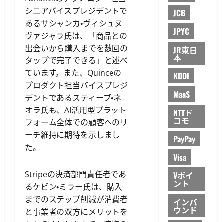
シニアバイスプレジデントで
JCB
あるサシャンカ・ヴィシュヌ
JPYC
ヴァジャラ氏は、「商品との
出会いから購入までを数回の
JR東日
本
タップで完了できる」と述べ
ています。また、Quinceの
KDDI
プロダクト担当バイスプレジ
MaaS
デントであるスティーブ・ネ
オラ氏も、AI活用型プラット
NTTド
コモ
フォーム全体での顧客へのリ
ーチ維持に期待を示しまし
PayPay
た。
Visa
Stripeの決済部門責任者であ
Vポイ
ント
るケビン・ミラー氏は、購入
までのステップ削減が消費者
インバ
ウンド
と事業者の双方にメリットを