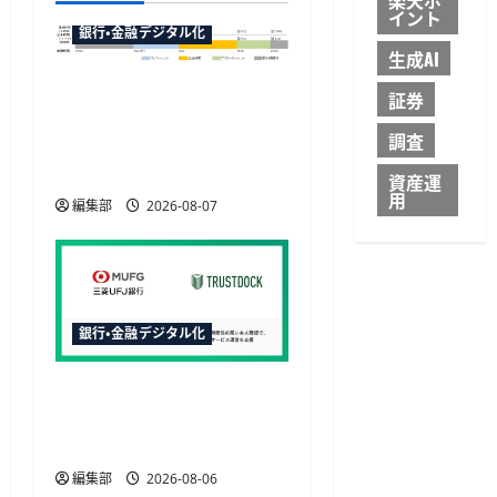
ン
イント
銀行・金融デジタル化
生成AI
マネックス証券が米国株
証券
の23時間取引に対応へ、
調査
12月6日から日中の取引が
可能に
資産運
用
編集部
2026-08-07
銀行・金融デジタル化
三菱UFJ銀行の請求書買取
にTRUSTDOCK導入、公的
個人認証を活用
編集部
2026-08-06