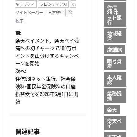
キュリティ
フロンティアAI
ホ
住信
SBIネ
ワイトペーパー
日本銀行
金
ット銀
融庁
行
投
前:
地域経
済
楽天ペイメント、楽天ペイ残
稿
高への初チャージで300万ポ
店舗DX
イントを山分けするキャンペ
ナ
暗号資
ーンを開始
産
ビ
次へ:
本人確
住信SBIネット銀行、社会保
認
ゲ
険料・国民年金保険料の口座
業務提
振替受付を2026年6月1日に開
ー
携
始
シ
楽天
楽天ペ
ョ
イ
関連記事
楽天ポ