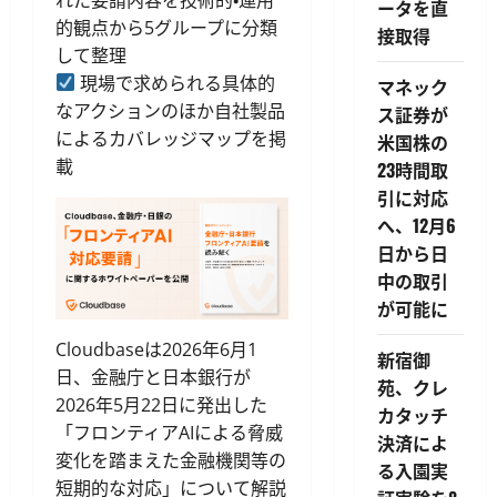
ータを直
的観点から5グループに分類
接取得
して整理
現場で求められる具体的
マネック
なアクションのほか自社製品
ス証券が
によるカバレッジマップを掲
米国株の
載
23時間取
引に対応
へ、12月6
日から日
中の取引
が可能に
Cloudbaseは2026年6月1
新宿御
日、金融庁と日本銀行が
苑、クレ
2026年5月22日に発出した
カタッチ
「フロンティアAIによる脅威
決済によ
変化を踏まえた金融機関等の
る入園実
短期的な対応」について解説