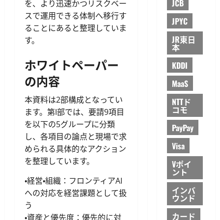
JCB
を、より迅速かつリスクベー
スで運用できる体制へ移行す
JPYC
ることにあると整理していま
JR東日
す。
本
ホワイトペーパー
KDDI
の内容
MaaS
本資料は2部構成となってい
NTTド
コモ
ます。第I部では、要請9項目
を以下の5グループに分類
PayPay
し、各項目の論点と現場で求
Visa
められる具体的なアクション
を整理しています。
Vポイ
ント
・経営・組織：フロンティアAI
インバ
への対応を経営課題として扱
ウンド
う
カード
・資産と優先度：優先的に対