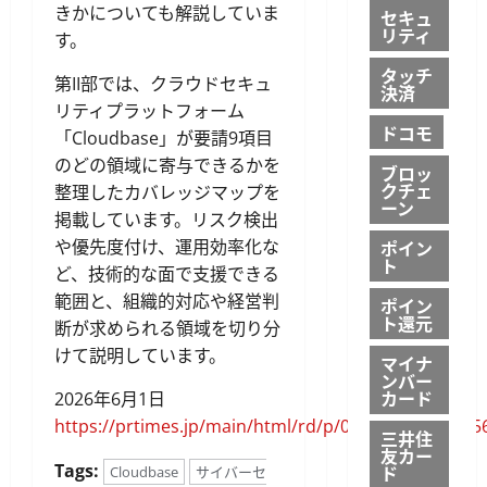
きかについても解説していま
セキュ
リティ
す。
タッチ
第II部では、クラウドセキュ
決済
リティプラットフォーム
ドコモ
「Cloudbase」が要請9項目
のどの領域に寄与できるかを
ブロッ
クチェ
整理したカバレッジマップを
ーン
掲載しています。リスク検出
や優先度付け、運用効率化な
ポイン
ト
ど、技術的な面で支援できる
範囲と、組織的対応や経営判
ポイン
ト還元
断が求められる領域を切り分
けて説明しています。
マイナ
ンバー
カード
2026年6月1日
https://prtimes.jp/main/html/rd/p/000000080.00005
三井住
友カー
Tags:
ド
Cloudbase
サイバーセ