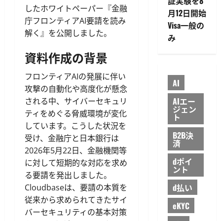
証実験を8
したホワイトペーパー『金融
月12日開始
庁フロンティアAI要請を読み
Visa一般の
解く』を公開しました。
み
資料作成の背景
フロンティアAIの発展に伴い
AI
攻撃の自動化や高度化が懸念
AIエー
される中、サイバーセキュリ
ジェン
ティをめぐる脅威環境が変化
ト
しています。こうした状況を
B2B決
受け、金融庁と日本銀行は
済
2026年5月22日、金融機関等
dポイ
に対して短期的な対応を求め
ント
る要請を発出しました。
d払い
Cloudbaseは、要請の本質を
従来から求められてきたサイ
eKYC
バーセキュリティの基本対策