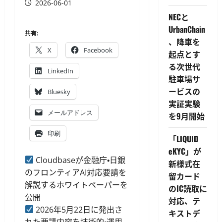
2026-06-01
NECと
UrbanChain
共有:
、降車を
X
Facebook
起点とす
る次世代
LinkedIn
駐車場サ
ービスの
Bluesky
実証実験
メールアドレス
を9月開始
印刷
「LIQUID
eKYC」が
Cloudbaseが金融庁・日銀
新様式在
のフロンティアAI対応要請を
留カード
解説するホワイトペーパーを
のIC読取に
公開
対応、テ
2026年5月22日に発出さ
キストデ
れた要請内容を技術的・運用