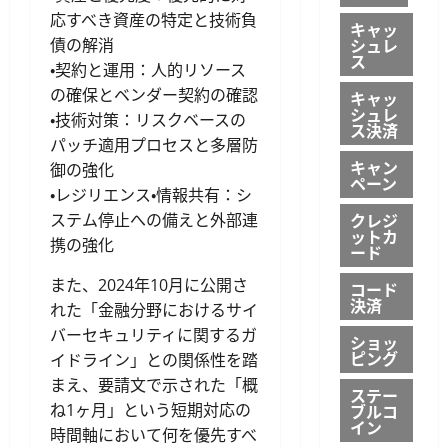
応すべき資産の特定と技術負
キャッ
シュレ
債の解消
ス
・契約と運用：人的リソース
の確保とベンダー契約の確認
キャッ
シュレ
・技術対策：リスクベースの
ス決済
パッチ適用プロセスと多層防
キャン
御の強化
ペーン
・レジリエンス・情報共有：シ
クレジ
ステム停止への備えと外部連
ットカ
携の強化
ード
また、2024年10月に公開さ
コード
決済
れた「金融分野におけるサイ
バーセキュリティに関するガ
ショッ
ピング
イドライン」との関係性を踏
まえ、要請文で示された「概
ステー
ね1ヶ月」という短期対応の
ブルコ
イン
時間軸において何を優先すべ