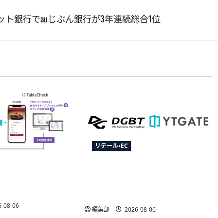
ット銀行でauじぶん銀行が3年連続総合1位
リテール・EC
がCRM「betrend」と
YTGATEとDGビジネステクノロジ
予約データ活用で自
ー、決済最適化サービス
能に
「YTGuard」を共同展開
-08-06
編集部
2026-08-06