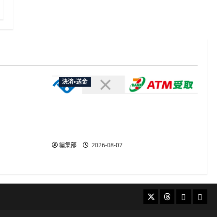
決済・送金
やXなど大
欺広告の対
セブン・ペイメントサービス、須賀川
市の妊婦支援給付金に「ATM受取」を
提供開始
編集部
2026-08-07
X
Threads
Bluesky
Mast