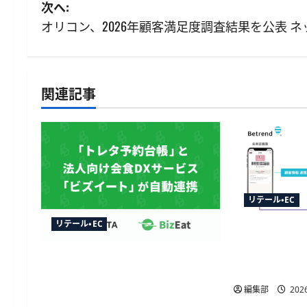
稿
次へ:
ナ
オリコン、2026年顧客満足度調査結果を公表 ネ
ビ
ゲ
関連記事
ー
シ
ョ
ン
リテール・EC
リテール・EC
TableCheck
連携開始、
トレタ予約台帳とビズイートが
動販促が可
自動連携、法人予約データをリ
編集部
2026
アルタイムに反映