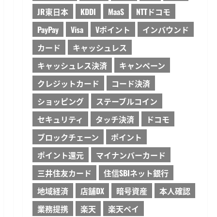
JR東日本
KDDI
MaaS
NTTドコモ
PayPay
Visa
Vポイント
インバウンド
カード
キャッシュレス
キャッシュレス決済
キャンペーン
クレジットカード
コード決済
ショッピング
ステーブルコイン
セキュリティ
タッチ決済
ドコモ
ブロックチェーン
ポイント
ポイント還元
マイナンバーカード
三井住友カード
住信SBIネット銀行
地域経済
店舗DX
暗号資産
本人確認
業務提携
楽天
楽天ペイ