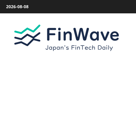
内
2026-08-08
容
を
ス
キ
ッ
プ