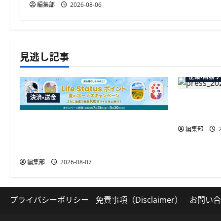
編集部
2026-08-06
見逃し記事
企業・財務
決済・送金
弥生が「弥
供開始、P
JALカードが夏のボーナスキャンペー
編集部
2
ンを開催、最大30ボーナスLSP獲得の
好機
編集部
2026-08-07
プライバシーポリシー
免責事項（Disclaimer）
お問い合