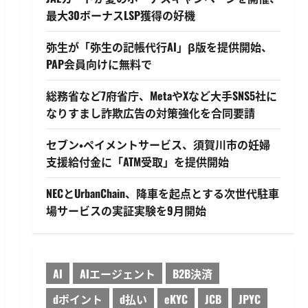
最大30ボーナスLSP獲得の好機
弥生が「弥生の記帳代行AI」β版を提供開始、
PAP会員向けに無料で
総務省など7府省庁、MetaやXなど大手SNS5社に
なりすまし詐欺広告の対策強化を合同要請
セブン・ペイメントサービス、須賀川市の妊婦
支援給付金に「ATM受取」を提供開始
NECとUrbanChain、降車を起点とする次世代駐車
場サービスの実証実験を9月開始
AI
AIエージェント
B2B決済
dポイント
d払い
eKYC
JCB
JPYC