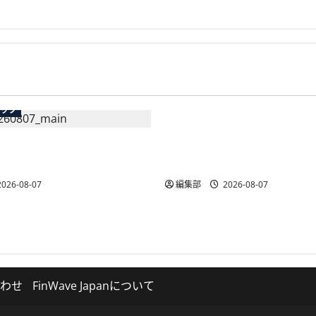
広告
テック
総務省など7府省庁、Meta
生の記帳代行AI」β版を提
手SNS5社になりすまし詐
AP会員向けに無料で
策強化を合同要請
026-08-07
編集部
2026-08-07
わせ
FinWave Japanについて