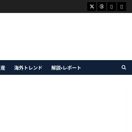
X
Threads
Bluesky
Mast
資産
海外トレンド
解説・レポート