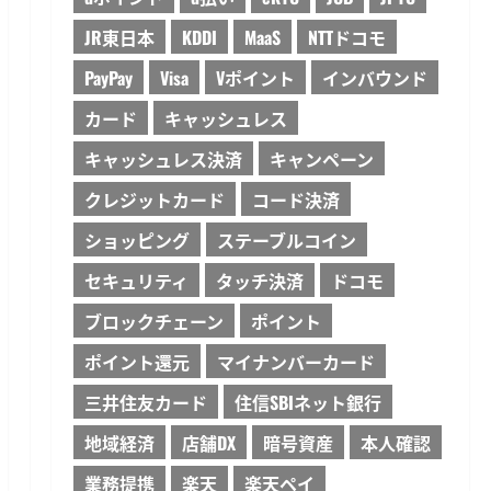
JR東日本
KDDI
MaaS
NTTドコモ
PayPay
Visa
Vポイント
インバウンド
カード
キャッシュレス
キャッシュレス決済
キャンペーン
クレジットカード
コード決済
ショッピング
ステーブルコイン
セキュリティ
タッチ決済
ドコモ
ブロックチェーン
ポイント
ポイント還元
マイナンバーカード
三井住友カード
住信SBIネット銀行
地域経済
店舗DX
暗号資産
本人確認
業務提携
楽天
楽天ペイ