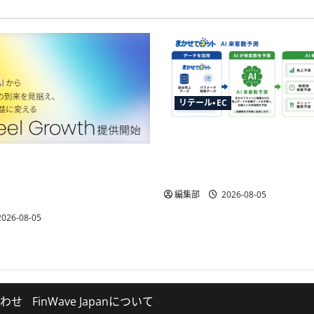
リテール・EC
ジャストプランニングが「
測」を提供開始、最大1か月
elが新ソリューション提供開
分単位で予測
など3機能でAIエージェント
応
編集部
2026-08-05
026-08-05
わせ
FinWave Japanについて