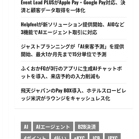
Event Lead PLUSがApple Pay・Google Pay対応、決
済と顧客データ取得を一体化
Helpfeelが新ソリューション提供開始、AIOなど
3機能でAIエージェント取引に対応
ジャストプランニングが「AI来客予測」を提供
開始、最大1か月先まで15分単位で予測
ふくおかFGが3行のアプリに生成AIチャットボ
ットを導入、来店予約の入力削減も
飛天ジャパンのPay BOX導入、ホテルスロービレ
ッジ米沢がラウンジをキャッシュレス化
AI
AIエージェント
B2B決済
dポイント
d払い
eKYC
JCB
JPYC