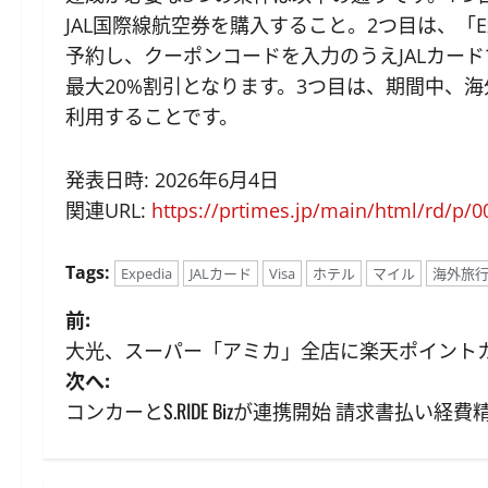
JAL国際線航空券を購入すること。2つ目は、「E
予約し、クーポンコードを入力のうえJALカー
最大20%割引となります。3つ目は、期間中、海外
利用することです。
発表日時: 2026年6月4日
関連URL:
https://prtimes.jp/main/html/rd/p/
Tags:
Expedia
JALカード
Visa
ホテル
マイル
海外旅
投
前:
大光、スーパー「アミカ」全店に楽天ポイントカー
稿
次へ:
ナ
コンカーとS.RIDE Bizが連携開始 請求書払い経
ビ