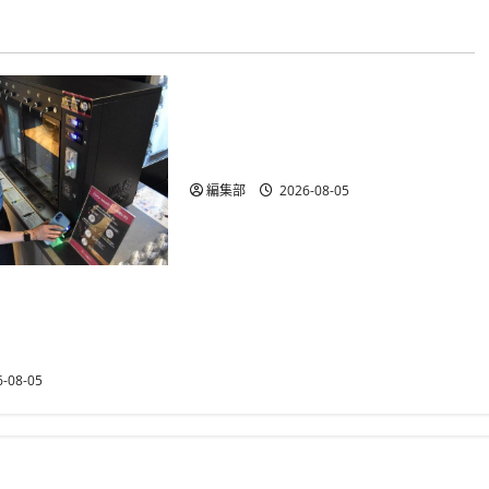
決済・送金
Mastercard、東京マラソンEXPO
2027の全面キャッシュレス化を
サポート
編集部
2026-08-05
Pay BOX導入、ホ
ビレッジ米沢がラウ
ッシュレス化
-08-05