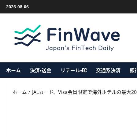
内
2026-08-06
容
を
ス
キ
ッ
プ
ホーム
決済・送金
リテール・EC
交通系決済
銀
ホーム
JALカード、Visa会員限定で海外ホテルの最大2