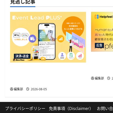
見逃し記事
広告
決済・送金
Helpfe
始、AIO
Event Lead PLUSがApple Pay・Google
取引に対
Pay対応、決済と顧客データ取得を一
編集部
2
体化
編集部
2026-08-05
プライバシーポリシー
免責事項（Disclaimer）
お問い合