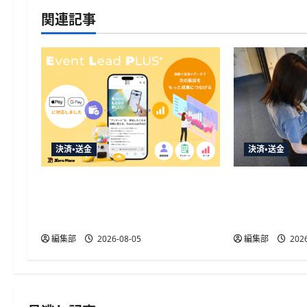
ゲ
関連記事
ー
シ
ョ
ン
決済・送金
決済・送金
Event Lead PLUSがApple Pay・
飛天ジャパンの
Google Pay対応、決済と顧客デー
テルスロー
タ取得を一体化
ンジをキャ
編集部
2026-08-05
編集部
2026