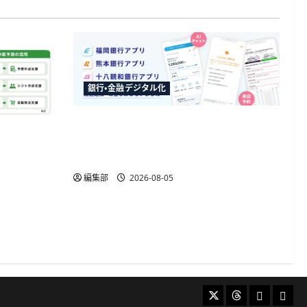
銀行・金融デジタル化
ふくおかFGが3行のアプリに生成AIチ
AI来客予
ャットボットを導入、来店予約の入
先まで15
力削減も
編集部
2026-08-05
X
Threads
Bluesky
Mast