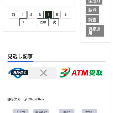
生成AI
カ
に
ー
読
ド、
証券
む
「進
投
前
1
2
3
4
5
6
撃
の
調査
巨
7
…
238
次
稿
人」
資産運
コ
用
ラ
の
ボ
第
3
ペ
弾
の
超
見逃し記事
ー
大
型
巨
ジ
人
デ
決済・送金
ザ
送
イ
ン
セブン・ペイメントサービス、須賀川市の妊婦支
を
り
8
援給付金に「ATM受取」を提供開始
月
17
日
編集部
2026-08-07
よ
り
受