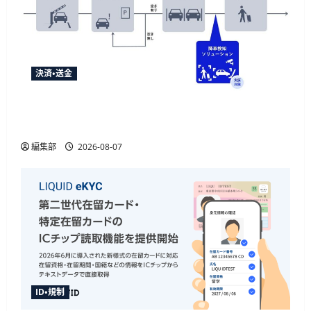
付
開
始
に
つ
い
て
さ
決済・送金
ら
に
読
NECとUrbanChain、降車を起点とする次世代駐車
む
場サービスの実証実験を9月開始
編集部
2026-08-07
ID・規制