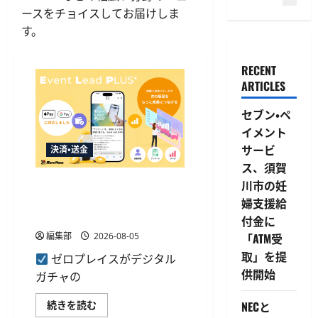
ースをチョイスしてお届けしま
す。
RECENT
ARTICLES
セブン・ペ
イメント
サービ
決済・送金
ス、須賀
川市の妊
Event Lead PLUSがApple Pay・
Google Pay対応、決済と顧客
婦支援給
データ取得を一体化
付金に
編集部
2026-08-05
「ATM受
取」を提
ゼロプレイスがデジタル
供開始
ガチャの
Event
続きを読む
NECと
Lead