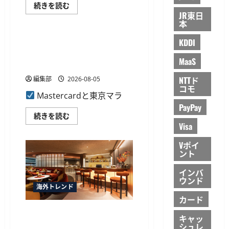
飛
続きを読む
約
天
の
JR東日
決済・送金
ジ
入
本
ャ
力
パ
削
ン
KDDI
Mastercard、東京マラソン
減
の
も
EXPO 2027の全面キャッシュ
Pay
に
MaaS
BOX
つ
レス化をサポート
導
い
入、
て
NTTド
編集部
2026-08-05
ホ
さ
コモ
テ
ら
Mastercardと東京マラ
ル
に
ス
PayPay
読
ロ
む
Mastercard、
続きを読む
ー
東
Visa
ビ
京
レ
マ
ッ
ラ
Vポイ
ジ
ソ
ント
米
ン
沢
EXPO
が
インバ
2027
ラ
ウンド
の
ウ
全
海外トレンド
ン
面
ジ
カード
キ
を
ャ
Mastercardが香港国際空港に
キ
ッ
キャッ
ャ
シ
アジア太平洋初のダイニング
シュレ
ッ