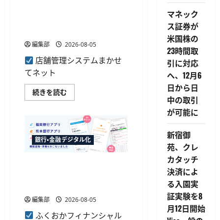
供
ジャストプランニングが「AI
マネック
開
来客予測」を提供開始、最大
始、
ス証券が
AIO
1か月先まで15分単位で予測
な
米国株の
ど
編集部
2026-08-05
3
23時間取
機
店舗管理システムまかせ
能
引に対応
で
てネット
へ、12月6
AI
エ
日から日
ー
ジ
続きを読む
ジ
ャ
中の取引
ェ
ス
ン
が可能に
ト
ト
プ
取
ラ
引
ン
新宿御
に
ニ
銀行・金融デジタル化
対
苑、クレ
ン
応
グ
に
カタッチ
が
ふくおかFGが3行のアプリに
つ
「AI
決済によ
い
来
生成AIチャットボットを導
て
客
る入園実
さ
入、来店予約の入力削減も
予
ら
測」
証実験を8
に
編集部
2026-08-05
を
読
月12日開始
提
む
ふくおかフィナンシャル
供