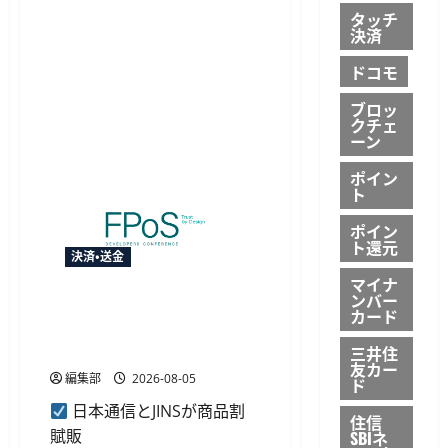
ー
を
ナ
タッチ
開
ス
決済
設
プ
に
ロ
つ
ドコモ
グ
い
ラ
て
ム
ブロッ
さ
の
クチェ
ら
特
ーン
に
典
読
を
む
予
ポイン
約
ト
時
の
即
ポイン
時
ト還元
割
決済・送金
引
マイナ
に
変
ンバー
日本通信とJINS、FPoSを活用
更
カード
に
した商品割賦販売に向け基本
つ
合意
三井住
い
て
友カー
編集部
2026-08-05
さ
ド
ら
に
日本通信とJINSが商品割
住信
読
賦販
SBIネ
む