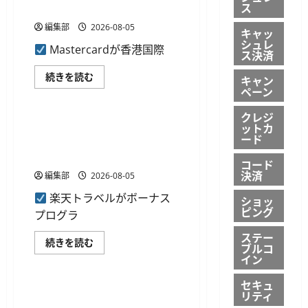
ュ
ス
シ
クラブを開設
レ
ュ
ス
レ
編集部
2026-08-05
化
キャッ
ス
を
シュレ
化
Mastercardが香港国際
サ
ス決済
に
ポ
つ
ー
い
Mastercard
続きを読む
ト
キャン
て
が
に
ペーン
リテール・EC
さ
香
つ
ら
港
い
に
国
クレジ
て
読
際
楽天トラベル、ボーナスプロ
さ
ットカ
む
空
ら
ード
グラムの特典を予約時の即時
港
に
に
読
割引に変更
コード
ア
む
ジ
決済
編集部
2026-08-05
ア
太
楽天トラベルがボーナス
ショッ
平
ピング
洋
プログラ
初
の
ステー
ダ
楽
続きを読む
ブルコ
イ
天
イン
ニ
ト
ン
ラ
グ
ベ
セキュ
ク
ル、
リティ
ラ
ボ
ブ