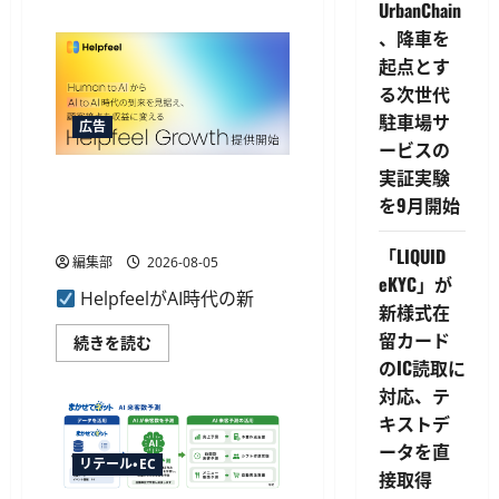
UrbanChain
PLUS
が
、降車を
Apple
Pay・
起点とす
Google
Pay
る次世代
対
応、
駐車場サ
広告
決
ービスの
済
と
実証実験
Helpfeelが新ソリューション
顧
客
を9月開始
提供開始、AIOなど3機能でAI
デ
ー
エージェント取引に対応
タ
「LIQUID
取
編集部
2026-08-05
得
eKYC」が
を
HelpfeelがAI時代の新
一
新様式在
体
化
留カード
Helpfeel
続きを読む
に
が
のIC読取に
つ
新
い
ソ
対応、テ
て
リ
さ
ュ
キストデ
ら
ー
に
ータを直
シ
読
リテール・EC
ョ
接取得
む
ン
提