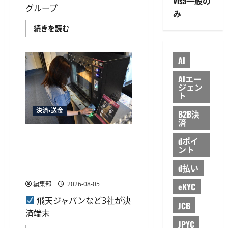
Visa一般の
開
グループ
始、
み
最
大
ふ
続きを読む
1
く
か
お
月
か
先
FG
AI
ま
が
で
3
15
行
AIエー
分
の
ジェン
単
ア
ト
位
プ
で
リ
予
決済・送金
B2B決
に
測
生
済
に
成
つ
AI
飛天ジャパンのPay BOX導
い
dポイ
チ
て
入、ホテルスロービレッジ米
ント
ャ
さ
ッ
沢がラウンジをキャッシュレ
ら
ト
に
d払い
ス化
ボ
読
ッ
む
編集部
2026-08-05
ト
eKYC
を
導
飛天ジャパンなど3社が決
JCB
入、
済端末
来
店
JPYC
予