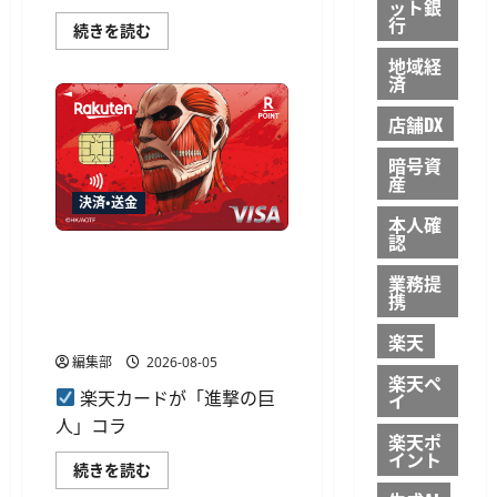
ット銀
行
日
続きを読む
本
通
地域経
信
済
と
JINS、
店舗DX
FPoS
を
活
暗号資
用
産
し
た
決済・送金
商
本人確
品
認
割
楽天カード、「進撃の巨人」
賦
販
業務提
コラボ第3弾の超大型巨人デ
売
携
ザインを8月17日より受付開
に
向
始
楽天
け
基
編集部
2026-08-05
本
楽天ペ
合
楽天カードが「進撃の巨
イ
意
に
人」コラ
つ
楽天ポ
い
イント
て
楽
続きを読む
さ
天
ら