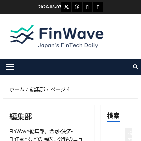
内
X
Threads
Bluesky
Mastodon
2026-08-07
容
を
ス
キ
ッ
プ
メ
イ
ン
ホーム
編集部
ページ 4
メ
ニ
ュ
編集部
検索
ー
FinWave編集部。金融・決済・
検
FinTechなどの幅広い分野のニュ
索