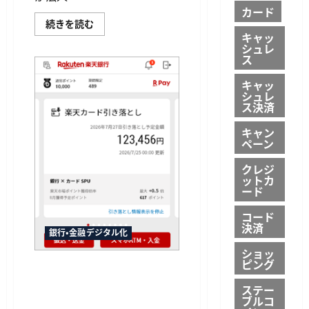
容
カード
の
GMO
続きを読む
可
あ
キャッ
視
お
化
シュレ
ぞ
実
ス
ら
証
ネ
を
ッ
キャッ
開
ト
シュレ
始
銀
に
ス決済
行、
つ
総
い
額
キャン
て
1,000
ペーン
さ
万
ら
円
に
クレジ
が
読
当
ットカ
む
た
ード
る
法
コード
人
決済
口
銀行・金融デジタル化
座
向
ショッ
け
ピング
キ
楽天銀行アプリで楽天カード
ャ
の請求金額が確認可能に、残
ン
ステー
ペ
高不足の通知機能も提供
ブルコ
ー