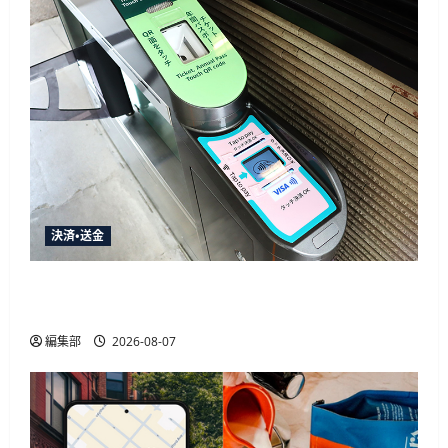
舗
ジ
検
索
や
送
来
店
予
り
約
が
可
能
に
に
つ
い
て
さ
決済・送金
ら
に
読
新宿御苑、クレカタッチ決済による入園実証実
む
験を8月12日開始 Visa一般のみ
編集部
2026-08-07