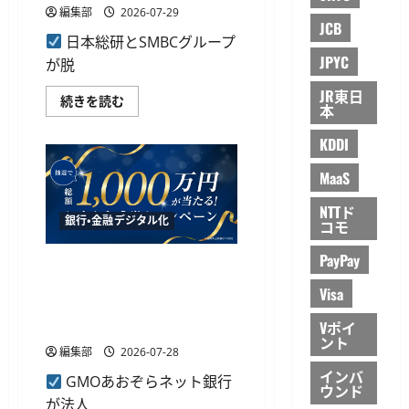
発
読
編集部
2026-07-29
表、
む
JCB
無
日本総研とSMBCグループ
料
ガ
JPYC
が脱
イ
ド
JR東日
や
日
続きを読む
サ
本
本
ミ
総
ッ
研
KDDI
ト
と
提
SMBC、
供
MaaS
V
へ
ポ
に
イ
NTTド
つ
ン
銀行・金融デジタル化
い
コモ
ト
て
デ
さ
ー
PayPay
ら
GMOあおぞらネット銀行、総
タ
に
を
額1,000万円が当たる法人口
読
活
Visa
む
用
座向けキャンペーンを8月3日
し
Vポイ
から実施
た
ント
脱
編集部
2026-07-28
炭
素
インバ
GMOあおぞらネット銀行
行
ウンド
動
が法人
変