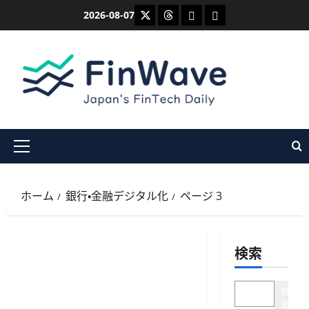
内
X
Threads
Bluesky
Mastodon
2026-08-07
容
を
ス
キ
ッ
プ
メ
イ
ン
ホーム
銀行・金融デジタル化
ページ 3
メ
ニ
ュ
検索
ー
検
索