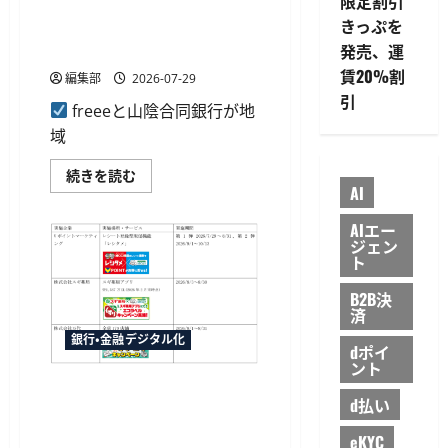
限定割引
ら
freeeと山陰合同銀行が法対
信
に
きっぷを
用
応の悩みゼロ宣言を発表、無
読
評
む
発売、運
料ガイドやサミット提供へ
価
「Assured
賃20%割
編集部
2026-07-29
企
業
引
freeeと山陰合同銀行が地
評
価」
域
を
導
入、
freee
続きを読む
サ
と
AI
プ
山
ラ
陰
イ
AIエー
合
チ
ジェン
同
ェ
銀
ト
ー
行
ン
が
管
B2B決
法
理
済
対
を
応
強
銀行・金融デジタル化
の
化
dポイ
悩
に
ント
み
つ
ゼ
日本総研とSMBC、Vポイント
い
ロ
d払い
て
データを活用した脱炭素行動
宣
さ
言
ら
変容の可視化実証を開始
eKYC
を
に