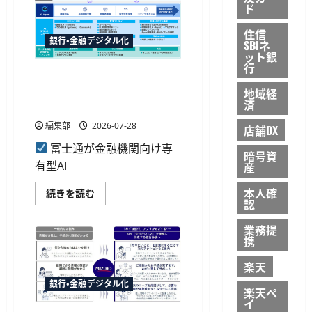
イ
高
ド
ブ
不
ス
足
住信
タ
の
銀行・金融デジタル化
ー
SBIネ
通
投
ット銀
知
信
機
行
と
富士通、金融機関向け専有型
能
の
も
AIプラットフォーム開発開始
地域経
提
提
携
済
供
LLMなど搭載
記
に
念
つ
編集部
2026-07-28
店舗DX
キ
い
ャ
て
富士通が金融機関向け専
ン
さ
暗号資
ペ
ら
有型AI
産
ー
に
ン
読
を
本人確
む
富
続きを読む
開
士
認
催
通、
対
金
業務提
象
融
5
携
機
銘
関
柄
向
楽天
の
け
還
専
銀行・金融デジタル化
元
有
楽天ペ
率
型
イ
を
AI