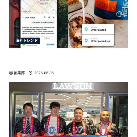
海外トレンド
SquareがGoogleマップの新AI機能「Ask Maps」と
連携、飲食店の自動同期や注文決済に対応
編集部
2026-08-06