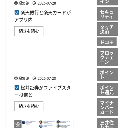
イン
ン
編集部
2026-07-28
を
8
セキュ
楽天銀行と楽天カードが
月
リティ
3
アプリ内
日
か
タッチ
ら
楽
決済
続きを読む
実
天
銀行・金融デジタル化
施
銀
ドコモ
に
行
つ
ア
い
プ
松井証券、ファイブスター投
ブロッ
て
リ
クチェ
信との提携記念キャンペーン
さ
で
ーン
ら
楽
を開催 対象5銘柄の還元率を
に
天
読
最大0.80%上乗せ
カ
ポイン
む
ー
ト
編集部
2026-07-28
ド
の
請
ポイン
松井証券がファイブスタ
求
ト還元
ー投信と
金
額
マイナ
が
松
続きを読む
ンバー
確
井
認
カード
証
可
券、
能
三井住
フ
に、
ァ
友カー
残