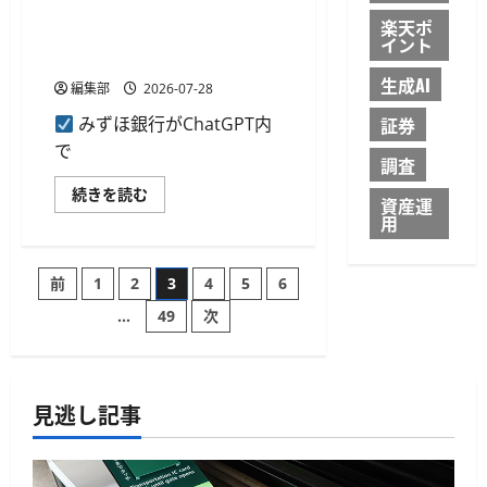
最
みずほ銀行がChatGPT内アプ
プ
大
楽天ポ
ラ
リを提供開始、対話で店舗検
0.80%
ッ
イント
上
ト
索や来店予約が可能に
乗
フ
生成AI
せ
ォ
編集部
2026-07-28
に
ー
つ
ム
証券
みずほ銀行がChatGPT内
い
開
て
発
で
さ
調査
開
ら
始
に
み
LLM
続きを読む
資産運
読
ず
な
む
用
ほ
ど
銀
搭
行
載
が
に
投
前
1
2
3
4
5
6
ChatGPT
つ
内
い
ア
て
…
49
次
稿
プ
さ
リ
ら
を
に
の
提
読
供
む
開
見逃し記事
ペ
始、
対
話
ー
で
店