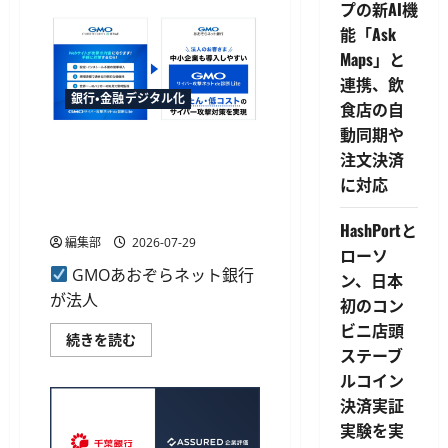
プの新AI機
用
情
能「Ask
報
モ
Maps」と
ジ
ュ
連携、飲
ー
銀行・金融デジタル化
ル
食店の自
が
動同期や
TERASS
GMOあおぞらネット銀行、法
の
注文決済
住
人向け脆弱性診断サービス
宅
に対応
ロ
「ネット de 診断 Lite」の紹
ー
介開始
ン
HashPortと
DB
編集部
2026-07-29
に
ローソ
導
GMOあおぞらネット銀行
入、
ン、日本
即
が法人
時
初のコン
診
ビニ店頭
断
GMO
続きを読む
機
あ
ステーブ
能
お
も
ルコイン
ぞ
提
ら
供
決済実証
ネ
に
ッ
実験を実
つ
ト
い