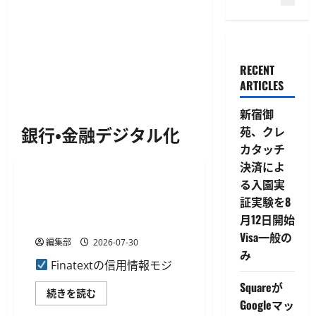
RECENT
ARTICLES
新宿御
銀行・金融デジタル化
苑、クレ
カタッチ
銀行・金融デジタル化
決済によ
る入園実
Finatextの信用情報モジュー
証実験を8
ルがTERASSの住宅ローンDB
月12日開始
に導入、即時診断機能も提供
Visa一般の
編集部
2026-07-30
み
Finatextの信用情報モジ
Squareが
Finatext
続きを読む
の
Googleマッ
信