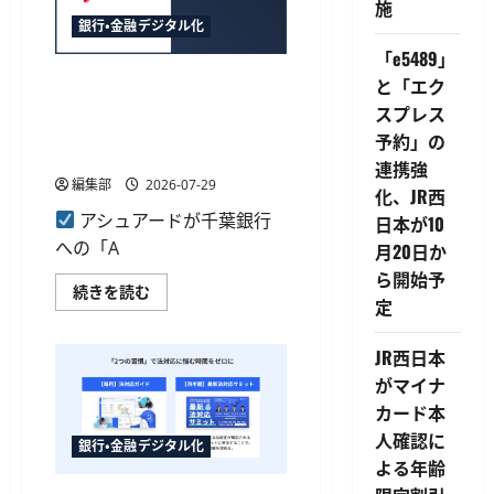
銀
施
て
行、
さ
銀行・金融デジタル化
法
ら
人
に
「e5489」
向
読
千葉銀行が取引先セキュリテ
け
と「エク
む
脆
ィ信用評価「Assured企業評
弱
スプレス
性
価」を導入、サプライチェー
予約」の
診
ン管理を強化
断
連携強
サ
編集部
2026-07-29
ー
化、JR西
ビ
アシュアードが千葉銀行
ス
日本が10
「ネ
への「A
月20日か
ッ
ト
ら開始予
de
千
続きを読む
診
定
葉
断
銀
Lite」
行
の
が
JR西日本
紹
取
介
がマイナ
引
開
先
始
カード本
セ
に
キ
つ
人確認に
ュ
銀行・金融デジタル化
い
リ
よる年齢
て
テ
さ
ィ