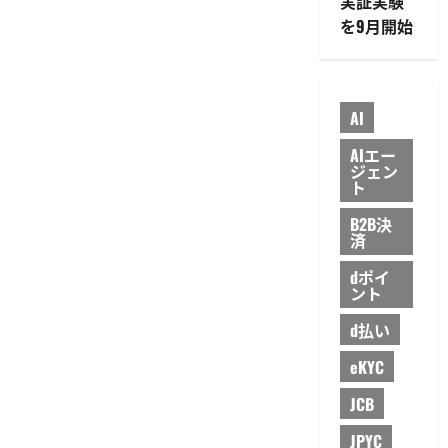
実証実験
を9月開始
AI
AIエー
ジェン
ト
B2B決
済
dポイ
ント
d払い
eKYC
JCB
JPYC