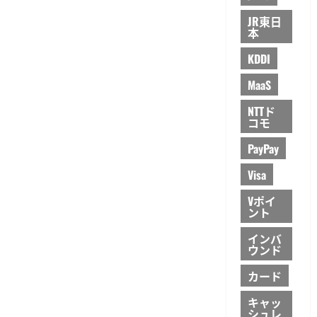
JR東日
本
KDDI
MaaS
NTTド
コモ
PayPay
Visa
Vポイ
ント
インバ
ウンド
カード
キャッ
シュレ