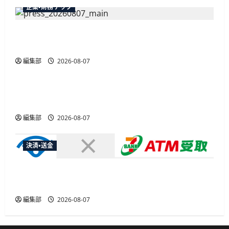
企業・財務テック
弥生が「弥生の記帳代行AI」β版を提供開始、
PAP会員向けに無料で
編集部
2026-08-07
広告
総務省など7府省庁、MetaやXなど大手SNS5社に
なりすまし詐欺広告の対策強化を合同要請
編集部
2026-08-07
決済・送金
セブン・ペイメントサービス、須賀川市の妊婦支
援給付金に「ATM受取」を提供開始
編集部
2026-08-07