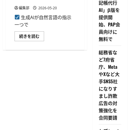
生成が可能に
記帳代行
編集部
2026-05-20
AI」β版を
提供開
生成AIが自然言語の指示
始、PAP会
一つで
員向けに
オ
続きを読む
無料で
プ
ロ
の
総務省な
「帳
票
ど7府省
DX」
が
庁、Meta
MCP
対
やXなど大
応、
自
手SNS5社
然
になりす
言
語
まし詐欺
の
指
広告の対
示
で
策強化を
複
合同要請
数
シ
ス
テ