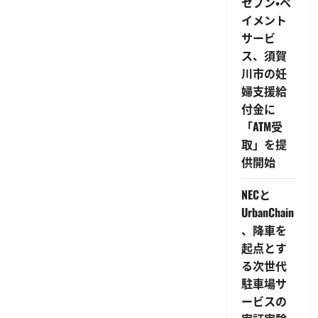
セブン・ペ
ム
か
イメント
ら
サービ
デ
ー
ス、須賀
タ
集
川市の妊
約・
帳
婦支援給
票
付金に
生
成
「ATM受
が
可
取」を提
能
に
供開始
に
つ
い
NECと
て
さ
UrbanChain
ら
に
、降車を
読
起点とす
む
る次世代
駐車場サ
ービスの