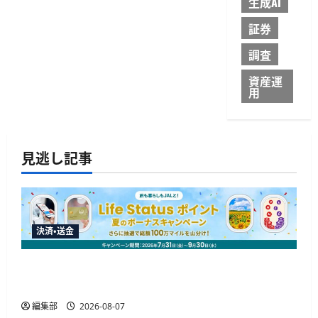
生成AI
証券
調査
資産運
用
見逃し記事
決済・送金
JALカードが夏のボーナスキャンペーンを開催、
最大30ボーナスLSP獲得の好機
編集部
2026-08-07