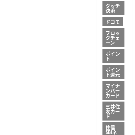
タッチ
決済
ドコモ
ブロッ
クチェ
ーン
ポイン
ト
ポイン
ト還元
マイナ
ンバー
カード
三井住
友カー
ド
住信
SBIネ