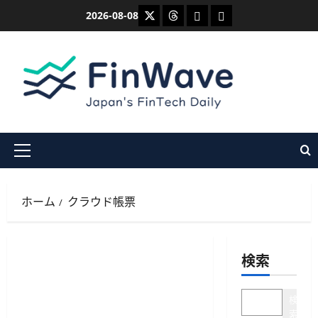
内
X
Threads
Bluesky
Mastodon
2026-08-08
容
を
ス
キ
ッ
プ
メ
イ
ン
ホーム
クラウド帳票
メ
ニ
ュ
検索
ー
検
索