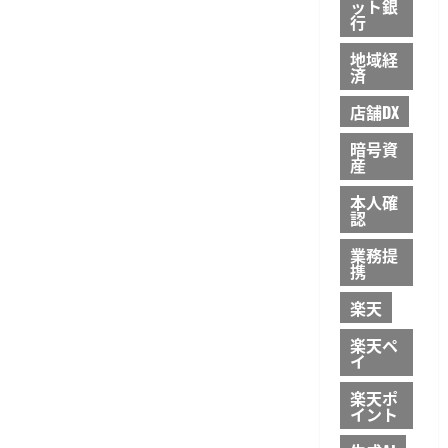
ット銀
行
地域経
済
店舗DX
暗号資
産
本人確
認
業務提
携
楽天
楽天ペ
イ
楽天ポ
イント