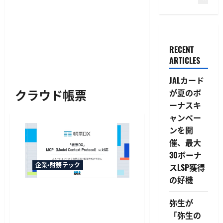
RECENT
ARTICLES
JALカード
クラウド帳票
が夏のボ
ーナスキ
ャンペー
ンを開
催、最大
30ボーナ
企業・財務テック
スLSP獲得
の好機
オプロの「帳票DX」がMCP対
応、自然言語の指示で複数シ
弥生が
ステムからデータ集約・帳票
「弥生の