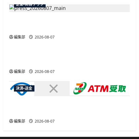
企業・財務テック
弥生が「弥生の記帳代行AI」β版を提供開始、
PAP会員向けに無料で
編集部
2026-08-07
広告
総務省など7府省庁、MetaやXなど大手SNS5社に
なりすまし詐欺広告の対策強化を合同要請
編集部
2026-08-07
決済・送金
セブン・ペイメントサービス、須賀川市の妊婦支
援給付金に「ATM受取」を提供開始
編集部
2026-08-07