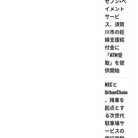
セブン・ペ
用
者
イメント
数
は
サービ
50
万
ス、須賀
人
超
川市の妊
に
婦支援給
つ
い
付金に
て
さ
「ATM受
ら
に
取」を提
読
供開始
む
NECと
UrbanChain
、降車を
起点とす
る次世代
駐車場サ
ービスの