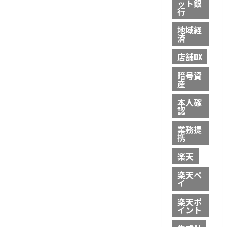
ット銀
行
地域経
済
店舗DX
暗号資
産
本人確
認
業務提
携
楽天
楽天ペ
イ
楽天ポ
イント