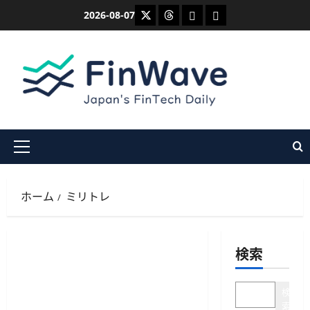
内
X
Threads
Bluesky
Mastodon
2026-08-07
容
を
ス
キ
ッ
プ
メ
イ
ン
ホーム
ミリトレ
メ
ニ
ュ
検索
ー
検
索