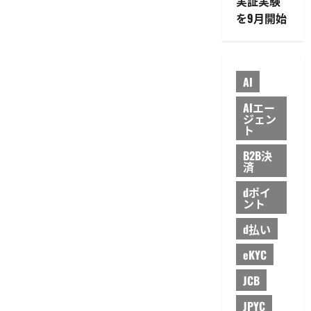
実証実験
を9月開始
AI
AIエー
ジェン
ト
B2B決
済
dポイ
ント
d払い
eKYC
JCB
JPYC