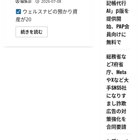
編集部
2026-07-08
記帳代行
AI」β版を
ウェルスナビの預かり資
提供開
産が20
始、PAP会
ウ
続きを読む
員向けに
ェ
ル
無料で
ス
ナ
ビ
総務省な
が
預
ど7府省
か
り
庁、Meta
資
やXなど大
産
2
手SNS5社
兆
1,000
になりす
億
円
まし詐欺
を
突
広告の対
破、
策強化を
10
周
合同要請
年
で
運