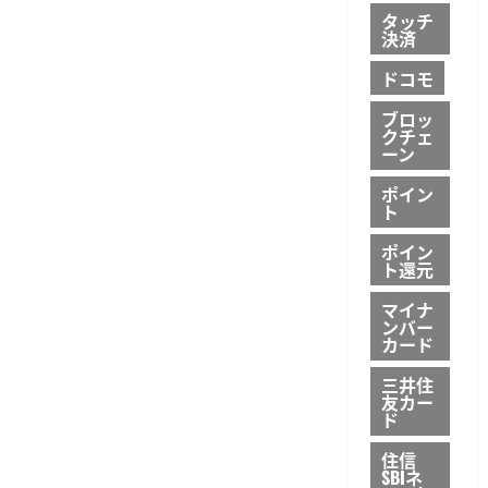
タッチ
決済
ドコモ
ブロッ
クチェ
ーン
ポイン
ト
ポイン
ト還元
マイナ
ンバー
カード
三井住
友カー
ド
住信
SBIネ