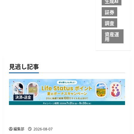
生成AI
証券
調査
資産運
用
見逃し記事
決済・送金
JALカードが夏のボーナスキャンペーンを開催、
最大30ボーナスLSP獲得の好機
編集部
2026-08-07