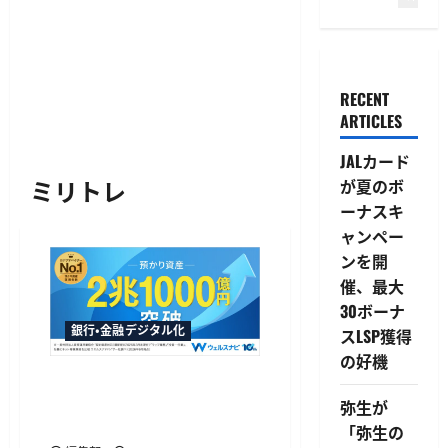
RECENT
ARTICLES
JALカード
ミリトレ
が夏のボ
ーナスキ
ャンペー
ンを開
催、最大
30ボーナ
銀行・金融デジタル化
スLSP獲得
の好機
ウェルスナビが預かり資産2
兆1,000億円を突破、10周年
弥生が
で運用者数は50万人超
「弥生の