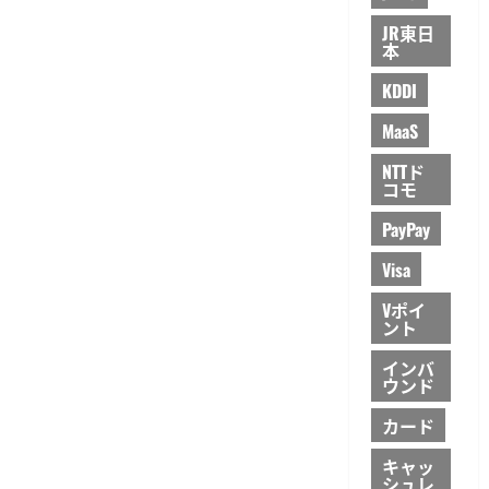
JR東日
本
KDDI
MaaS
NTTド
コモ
PayPay
Visa
Vポイ
ント
インバ
ウンド
カード
キャッ
シュレ