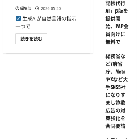
生成が可能に
記帳代行
編集部
2026-05-20
AI」β版を
提供開
生成AIが自然言語の指示
始、PAP会
一つで
員向けに
オ
続きを読む
無料で
プ
ロ
の
総務省な
「帳
票
ど7府省
DX」
が
庁、Meta
MCP
対
やXなど大
応、
自
手SNS5社
然
になりす
言
語
まし詐欺
の
指
広告の対
示
で
策強化を
複
合同要請
数
シ
ス
テ