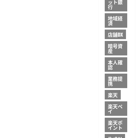
ット銀
行
地域経
済
店舗DX
暗号資
産
本人確
認
業務提
携
楽天
楽天ペ
イ
楽天ポ
イント