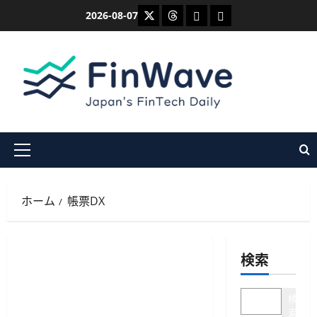
内
X
Threads
Bluesky
Mastodon
2026-08-07
容
を
ス
キ
ッ
プ
メ
イ
ン
ホーム
帳票DX
メ
ニ
ュ
検索
ー
検
索