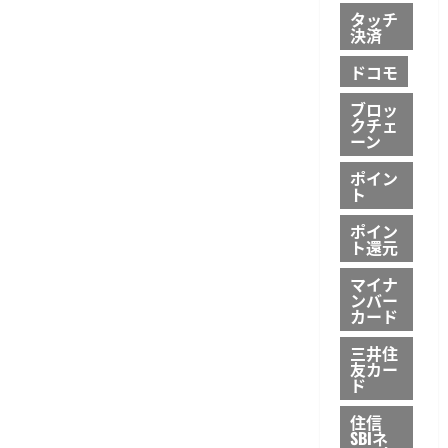
タッチ
決済
ドコモ
ブロッ
クチェ
ーン
ポイン
ト
ポイン
ト還元
マイナ
ンバー
カード
三井住
友カー
ド
住信
SBIネ