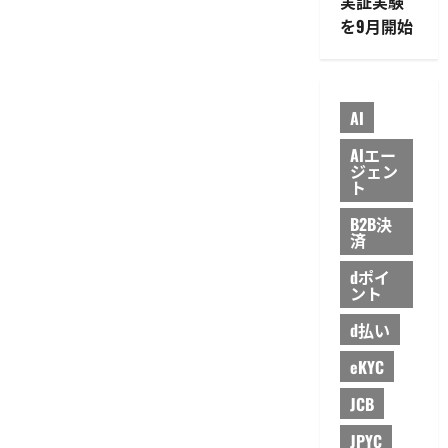
実証実験
を9月開始
AI
AIエー
ジェン
ト
B2B決
済
dポイ
ント
d払い
eKYC
JCB
JPYC