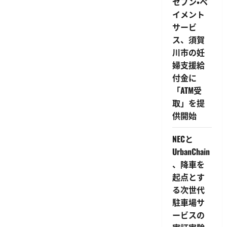
セブン・ペ
ム
か
イメント
ら
サービ
デ
ー
ス、須賀
タ
集
川市の妊
約・
帳
婦支援給
票
付金に
生
成
「ATM受
が
可
取」を提
能
に
供開始
に
つ
い
NECと
て
さ
UrbanChain
ら
に
、降車を
読
起点とす
む
る次世代
駐車場サ
ービスの