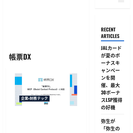
RECENT
ARTICLES
JALカード
帳票DX
が夏のボ
ーナスキ
ャンペー
ンを開
催、最大
30ボーナ
企業・財務テック
スLSP獲得
の好機
オプロの「帳票DX」がMCP対
応、自然言語の指示で複数シ
弥生が
ステムからデータ集約・帳票
「弥生の