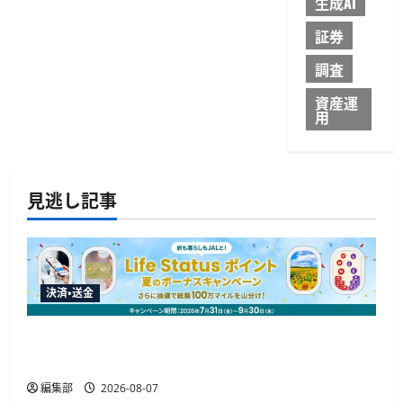
生成AI
証券
調査
資産運
用
見逃し記事
決済・送金
JALカードが夏のボーナスキャンペーンを開催、
最大30ボーナスLSP獲得の好機
編集部
2026-08-07