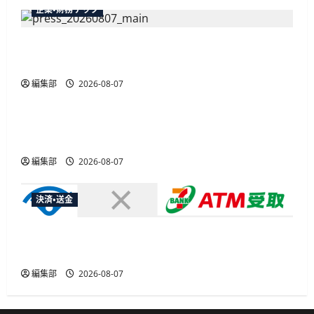
企業・財務テック
弥生が「弥生の記帳代行AI」β版を提供開始、
PAP会員向けに無料で
編集部
2026-08-07
広告
総務省など7府省庁、MetaやXなど大手SNS5社に
なりすまし詐欺広告の対策強化を合同要請
編集部
2026-08-07
決済・送金
セブン・ペイメントサービス、須賀川市の妊婦支
援給付金に「ATM受取」を提供開始
編集部
2026-08-07