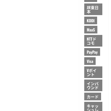
JR東日
本
KDDI
MaaS
NTTド
コモ
PayPay
Visa
Vポイ
ント
インバ
ウンド
カード
キャッ
シュレ