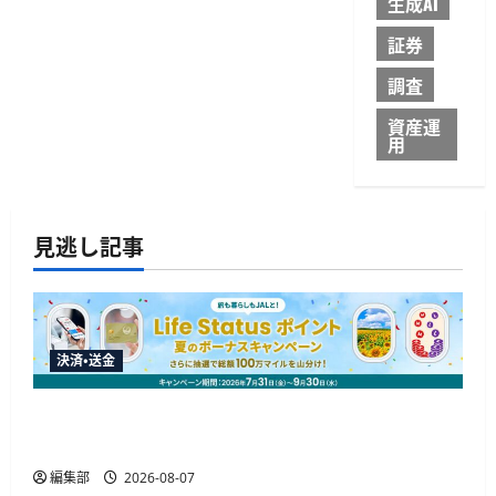
生成AI
証券
調査
資産運
用
見逃し記事
決済・送金
JALカードが夏のボーナスキャンペーンを開催、
最大30ボーナスLSP獲得の好機
編集部
2026-08-07