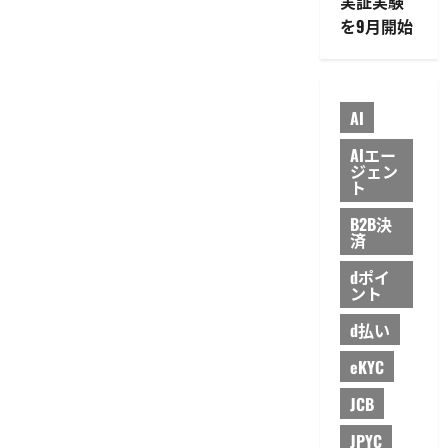
実証実験
を9月開始
AI
AIエー
ジェン
ト
B2B決
済
dポイ
ント
d払い
eKYC
JCB
JPYC