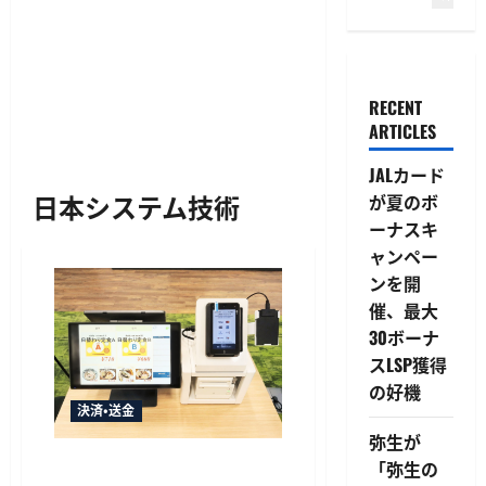
RECENT
ARTICLES
JALカード
日本システム技術
が夏のボ
ーナスキ
ャンペー
ンを開
催、最大
30ボーナ
スLSP獲得
の好機
決済・送金
弥生が
ルミーズの新決済端末「salo-
「弥生の