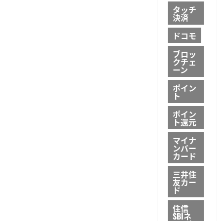
タッチ
決済
ドコモ
ブロッ
クチェ
ーン
ポイン
ト
ポイン
ト還元
マイナ
ンバー
カード
三井住
友カー
ド
住信
SBIネ