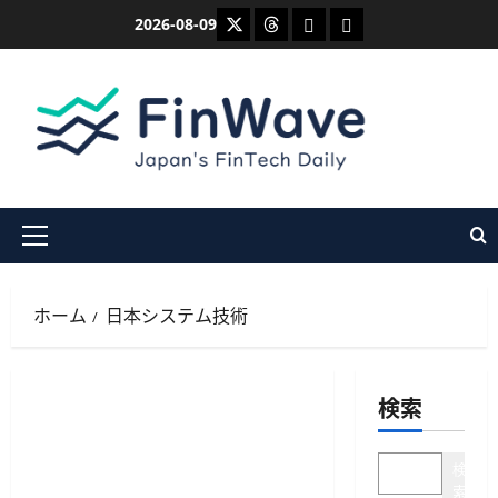
内
X
Threads
Bluesky
Mastodon
2026-08-09
容
を
ス
キ
ッ
プ
メ
イ
ン
ホーム
日本システム技術
メ
ニ
ュ
検索
ー
検
索