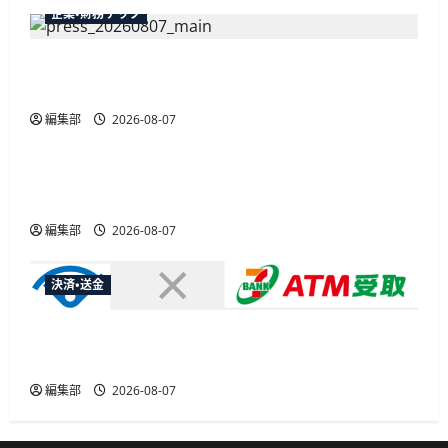
企業・財務テック
弥生が「弥生の記帳代行AI」β版を提供開始、
PAP会員向けに無料で
編集部
2026-08-07
広告
総務省など7府省庁、MetaやXなど大手SNS5社に
なりすまし詐欺広告の対策強化を合同要請
編集部
2026-08-07
決済・送金
セブン・ペイメントサービス、須賀川市の妊婦支
援給付金に「ATM受取」を提供開始
編集部
2026-08-07