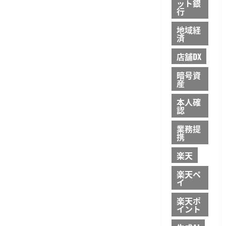
ット銀
行
地域経
済
店舗DX
暗号資
産
本人確
認
業務提
携
楽天
楽天ペ
イ
楽天ポ
イント