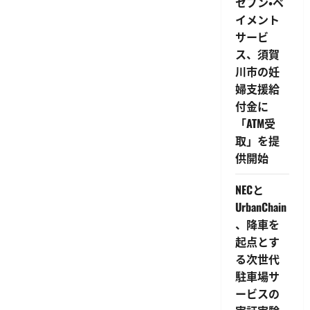
セブン・ペ
の
社
イメント
内
キ
サービ
ャ
ッ
ス、須賀
シ
ュ
川市の妊
レ
婦支援給
ス
シ
付金に
ス
テ
「ATM受
ム
に
取」を提
採
供開始
用
に
つ
い
NECと
て
さ
UrbanChain
ら
、降車を
に
読
起点とす
む
る次世代
駐車場サ
ービスの