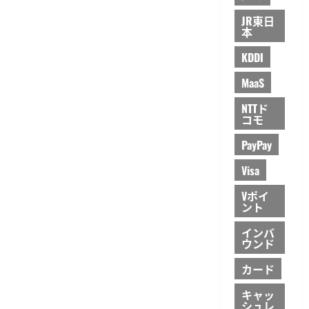
JR東日
本
KDDI
MaaS
NTTド
コモ
PayPay
Visa
Vポイ
ント
インバ
ウンド
カード
キャッ
シュレ