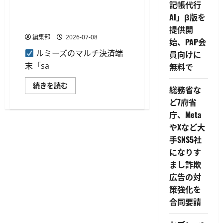
02」、日本システム技術の社
記帳代行
内キャッシュレスシステムに
AI」β版を
採用
提供開
編集部
2026-07-08
始、PAP会
ルミーズのマルチ決済端
員向けに
末「sa
無料で
ル
続きを読む
総務省な
ミ
ー
ど7府省
ズ
の
庁、Meta
新
やXなど大
決
済
手SNS5社
端
末
になりす
「salo-
02」、
まし詐欺
日
本
広告の対
シ
策強化を
ス
テ
合同要請
ム
技
術