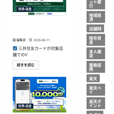
ット銀
て
タ
行
さ
ッ
決済・送金
ら
チ
に
決
地域経
読
済
済
む
で
三井住友カードがApple Payの
最
Visaタッチ決済で最大30％還
店舗DX
大
20%
元キャンペーンを開始
還
暗号資
元
編集部
2026-06-11
産
キ
ャ
三井住友カードが対象店
ン
本人確
ペ
舗でのV
認
ー
ン
開
業務提
三
続きを読む
始
井
携
に
住
つ
友
楽天
い
カ
て
ー
さ
ド
楽天ペ
ら
が
イ
に
Apple
読
Pay
む
の
楽天ポ
Visa
イント
決済・送金
タ
ッ