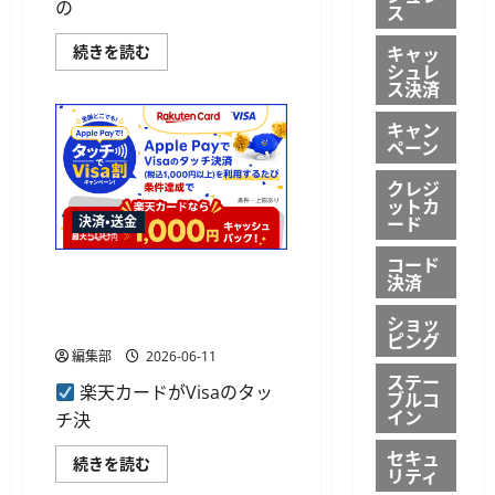
の
ス
ス
に
対
キャッ
PayPay
続きを読む
応
カ
シュレ
に
ー
つ
ス決済
ド
い
が
て
キャン
「PayPay
さ
ス
ペーン
ら
ク
に
ラ
読
クレジ
ッ
む
ットカ
チ
ード
く
決済・送金
じ」
開
コード
始、
楽天カード、Apple PayのVisa
決済
タ
ッ
タッチ決済で最大1,000円を
チ
ショッ
還元する抽選キャンペーン
決
ピング
済
編集部
2026-06-11
で
必
ステー
楽天カードがVisaのタッ
ず
ブルコ
当
イン
チ決
た
る
に
セキュ
楽
続きを読む
つ
リティ
天
い
カ