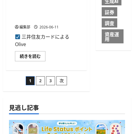
生成AI
チ
決
三井住友カード、Olive限定の
済
証券
Apple Pay利用で最大1万円分
で
最
が当たるキャンペーン開始
大
調査
30％
編集部
2026-06-11
還
資産運
元
三井住友カードによる
用
キ
ャ
Olive
ン
ペ
ー
三
続きを読む
ン
井
を
住
開
友
始
カ
に
ー
投
つ
1
2
3
次
ド、
い
Olive
て
限
稿
さ
定
ら
の
に
Apple
の
読
見逃し記事
Pay
む
利
用
ペ
で
最
大
ー
1