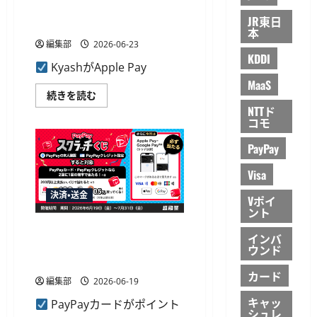
て
の
ジ」機能の提供を開始、JCB
さ
タ
JR東日
ら
ク
とアメックスに対応
本
に
シ
読
ー
編集部
2026-06-23
む
手
KDDI
配
KyashがApple Pay
機
能
MaaS
に
Kyash
続きを読む
つ
が
NTTド
い
「Apple
コモ
て
Pay
さ
で
ら
チ
PayPay
に
ャ
読
ー
む
Visa
ジ」
機
能
決済・送金
Vポイ
の
ント
提
供
PayPayカードが「PayPayスク
を
インバ
開
ラッチくじ」開始、タッチ決
ウンド
始、
済で必ず当たる
JCB
と
カード
編集部
2026-06-19
ア
メ
キャッ
ッ
PayPayカードがポイント
シュレ
ク