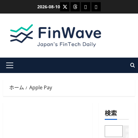
内
X
Threads
Bluesky
Mastodon
2026-08-10
容
を
ス
キ
ッ
プ
メ
イ
ン
ホーム
Apple Pay
メ
ニ
ュ
検索
ー
検
索