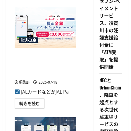
に
セブン・ペ
PLUS
つ
が
イメント
い
Apple
て
Pay・
サービ
さ
Google
ら
Pay
ス、須賀
に
対
読
川市の妊
応、
む
決
婦支援給
済
決済・送金
と
付金に
顧
客
「ATM受
デ
JALカードがJAL Payで最大
ー
取」を提
3,000ポイント還元の全額ポ
タ
供開始
取
イントバックキャンペーンを
得
開始
を
一
NECと
編集部
2026-07-18
体
UrbanChain
化
に
JALカードなどがJAL Pa
、降車を
つ
い
起点とす
JAL
て
続きを読む
カ
さ
る次世代
ー
ら
ド
に
駐車場サ
が
読
ービスの
JAL
む
Pay