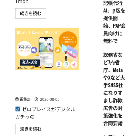
Tmon
記帳代行
AI」β版を
JCB、
続きを読む
韓
提供開
国
始、PAP会
の
モ
員向けに
バ
イ
無料で
ル
Tmoney
で
総務省な
Apple
Pay
ど7府省
決済・送金
チ
ャ
庁、Meta
ー
ジ
やXなど大
Event Lead PLUSがApple Pay・
に
Google Pay対応、決済と顧客
手SNS5社
対
応
データ取得を一体化
になりす
ア
プ
まし詐欺
編集部
2026-08-05
リ
内
広告の対
ゼロプレイスがデジタル
か
策強化を
ら
ガチャの
利
合同要請
用
可
Event
続きを読む
能
Lead