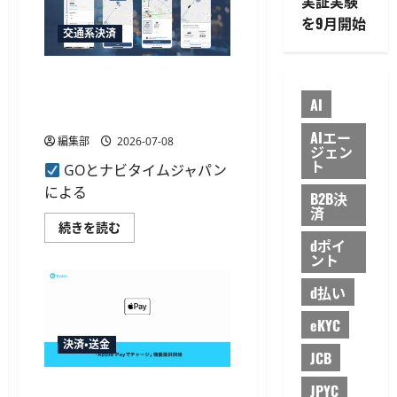
実証実験
で
最
を9月開始
大
交通系決済
3,000
ポ
イ
GOとJapan Travel by NAVITIME
ン
ト
が連携、アプリ内でのタクシ
還
AI
元
ー手配機能
の
AIエー
全
編集部
2026-07-08
ジェン
額
ト
ポ
GOとナビタイムジャパン
イ
ン
による
B2B決
ト
済
バ
ッ
GO
続きを読む
ク
と
dポイ
キ
Japan
ント
ャ
Travel
ン
by
ペ
NAVITIME
d払い
ー
が
ン
連
eKYC
を
携、
開
ア
決済・送金
始
プ
JCB
に
リ
つ
内
い
Kyashが「Apple Payでチャー
で
JPYC