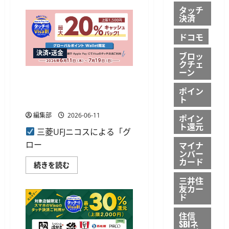
て
ー
タッチ
さ
ド、
ら
決済
Apple
に
Pay
読
の
ドコモ
む
Visa
タ
決済・送金
ブロッ
ッ
クチェ
チ
決
ーン
三菱UFJニコス、VisaのApple
済
で
Payタッチ決済で最大20%還
ポイン
最
ト
大
元キャンペーン開始
1,000
円
編集部
2026-06-11
ポイン
を
ト還元
還
三菱UFJニコスによる「グ
元
す
ロー
マイナ
る
ンバー
抽
カード
選
三
続きを読む
キ
菱
ャ
UFJ
三井住
ン
ニ
友カー
ペ
コ
ド
ー
ス、
ン
Visa
に
の
住信
つ
Apple
SBIネ
い
Pay