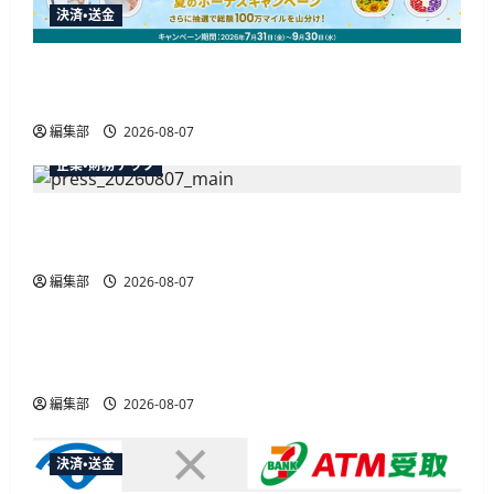
万
決済・送金
円
ジ
分
が
当
JALカードが夏のボーナスキャンペーンを開催、
送
た
最大30ボーナスLSP獲得の好機
る
キ
り
ャ
編集部
2026-08-07
ン
ペ
企業・財務テック
ー
ン
開
弥生が「弥生の記帳代行AI」β版を提供開始、
始
に
PAP会員向けに無料で
つ
い
て
編集部
2026-08-07
広告
さ
ら
に
総務省など7府省庁、MetaやXなど大手SNS5社に
読
む
なりすまし詐欺広告の対策強化を合同要請
編集部
2026-08-07
決済・送金