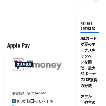
RECENT
ARTICLES
JALカード
Apple Pay
が夏のボ
ーナスキ
ャンペー
ンを開
交通系決済
催、最大
30ボーナ
JCB、韓国のモバイルTmoney
スLSP獲得
でApple Payチャージに対応
の好機
アプリ内から利用可能
編集部
2026-08-06
弥生が
JCBが韓国のモバイル
「弥生の