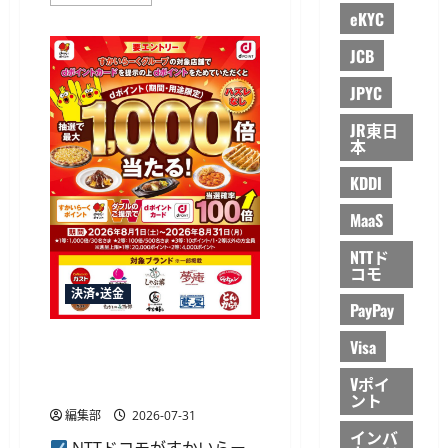
コ
テ
モ
eKYC
ム
FG、
を
合
レ
JCB
計
ン
1000
タ
円
JPYC
ル
以
提
上
供
利
JR東日
に
用
本
つ
で
い
4000
て
KDDI
円
さ
分
ら
当
MaaS
に
た
読
る
む
iD
NTTド
キ
コモ
ャ
決済・送金
ン
PayPay
ペ
ー
ン
NTTドコモ、すかいらーくグ
Visa
開
ループでdポイント最大1,000
催
に
Vポイ
倍キャンペーンを開催
つ
ント
い
編集部
2026-07-31
て
インバ
さ