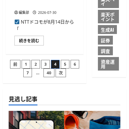
の
さ
イ
ポ
元など
ら
イ
に
ン
編集部
2026-07-30
読
楽天ポ
ト
む
イント
還
NTTドコモが8月14日から
元
キ
「
生成AI
ャ
ン
証券
NTT
ペ
続きを読む
ド
ー
コ
ン
調査
モ
を
が
開
8
催
資産運
投
前
1
2
3
4
5
6
月
に
用
14
つ
日
い
7
…
40
次
稿
か
て
ら
さ
「d
ら
の
払
に
い」
読
キ
む
見逃し記事
ペ
ャ
ン
ペ
ー
ー
ン
を
ジ
開
催、