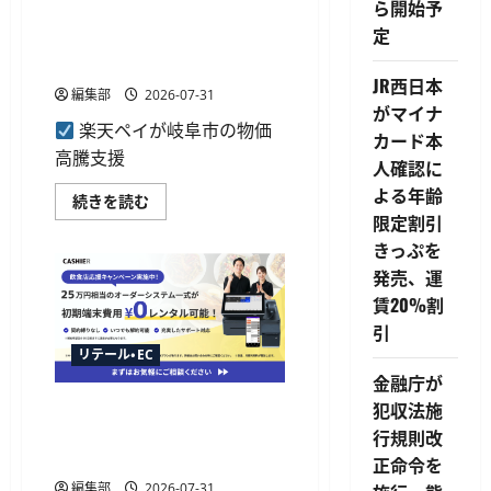
ら開始予
い
楽天ペイ、岐阜市の20%還元
還
て
元
定
さ
キャンペーンに参加 合計最
の
ら
キ
大22.5%還元も
に
ャ
読
JR西日本
ン
編集部
2026-07-31
む
ペ
がマイナ
ー
楽天ペイが岐阜市の物価
ン
カード本
実
高騰支援
人確認に
施
へ
よる年齢
に
楽
続きを読む
つ
天
限定割引
い
ペ
て
イ、
きっぷを
さ
岐
発売、運
ら
阜
に
市
賃20%割
読
の
む
20%
引
還
元
リテール・EC
キ
金融庁が
ャ
ン
犯収法施
ユニエイムがCASHIERで初期
ペ
ー
端末費用0円キャンペーン開
行規則改
ン
始、システムをレンタル提供
に
正命令を
参
編集部
2026-07-31