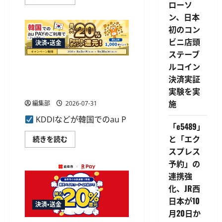
が
ローソ
au
ン、日本
PAY
で
初のコン
最
大
ビニ店頭
決済・送金
20%
残
ステーブ
高
還
ルコイン
au PAY、韓国のpaybooc加盟店
元
決済実証
で最大20%還元のキャンペー
キ
ャ
ン実施へ
実験を実
ン
ペ
施
編集部
2026-07-31
ー
ン、
KDDIなどが韓国でのau P
3
「e5489」
県
4
と「エク
au
続きを読む
自
PAY、
治
スプレス
韓
体
国
で
予約」の
の
8
paybooc
連携強
月
加
か
盟
化、JR西
ら
店
開
日本が10
で
催
決済・送金
最
に
月20日か
大
つ
20%