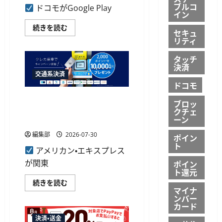
ー
ブルコ
ドコモがGoogle Play
ン
イン
を
開
ド
続きを読む
セキュ
催
コ
に
リティ
モ、
つ
Google
い
Play
タッチ
て
の
決済
さ
キ
ら
交通系決済
ャ
に
リ
ドコモ
読
ア
む
決
アメリカン・エキスプレス、
ブロッ
済
関東の鉄道10社局でのクレカ
クチェ
で
最
ーン
乗車で2000ポイント進呈
大
5
編集部
2026-07-30
ポイン
万
ト
ポ
アメリカン・エキスプレス
イ
ン
が関東
ポイン
ト
ト還元
が
当
ア
続きを読む
た
メ
マイナ
る
リ
ンバー
キ
カ
カード
ャ
ン・
ン
エ
決済・送金
ペ