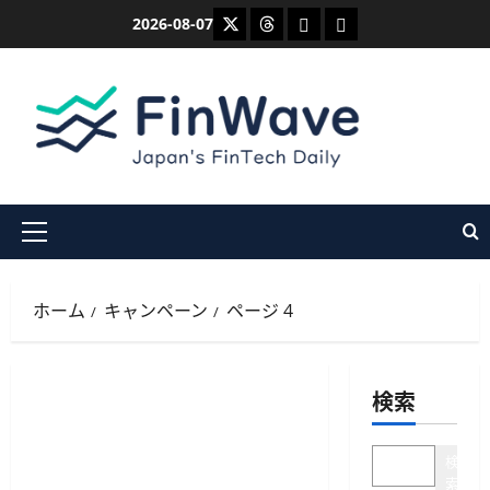
内
X
Threads
Bluesky
Mastodon
2026-08-07
容
を
ス
キ
ッ
プ
メ
イ
ン
ホーム
キャンペーン
ページ 4
メ
ニ
ュ
検索
ー
検
索