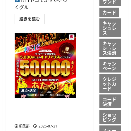
NTTドコモがすかいらー
ら
ウンド
に
くグル
読
カード
む
NTT
続きを読む
キャッ
ド
コ
シュレ
モ、
ス
す
か
キャッ
い
シュレ
ら
ー
ス決済
く
グ
キャン
ル
ペーン
ー
プ
で
クレジ
d
ットカ
ポ
ード
イ
決済・送金
ン
ト
コード
最
決済
大
ドコモ、Google Playのキャリ
1,000
ア決済で最大5万ポイントが
倍
ショッ
キ
当たるキャンペーン開催
ピング
ャ
ン
編集部
2026-07-31
ペ
ステー