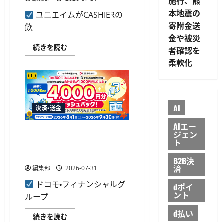
施行、熊
加
合
本地震の
ユニエイムがCASHIERの
計
最
寄附金送
飲
大
22.5%
金や被災
還
ユ
続きを読む
元
者確認を
ニ
も
エ
柔軟化
に
イ
つ
ム
い
が
て
CASHIER
さ
で
ら
初
に
AI
決済・送金
期
読
端
む
末
AIエー
費
ドコモFG、合計1000円以上利
ジェン
用
ト
用で4000円分当たるiDキャン
0
円
ペーン開催
キ
B2B決
ャ
済
編集部
2026-07-31
ン
ペ
ドコモ・フィナンシャルグ
ー
dポイ
ン
ント
ループ
開
始、
d払い
シ
ド
続きを読む
ス