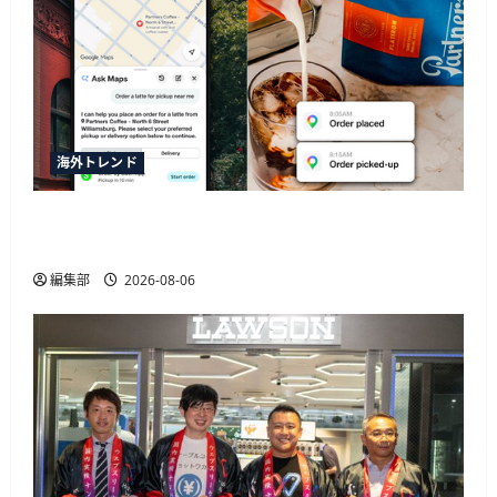
ジ
送
ャ
ズ
ド
り
リ
ー
ム
長
島
で
海外トレンド
10%
還
元
SquareがGoogleマップの新AI機能「Ask Maps」と
な
ど
連携、飲食店の自動同期や注文決済に対応
に
つ
い
編集部
2026-08-06
て
さ
ら
に
読
む