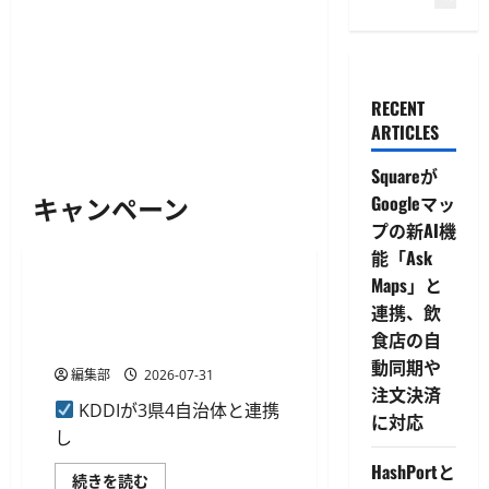
RECENT
ARTICLES
Squareが
キャンペーン
Googleマッ
プの新AI機
決済・送金
能「Ask
Maps」と
KDDIがau PAYで最大20%残高
連携、飲
還元キャンペーン、3県4自治
食店の自
体で8月から開催
動同期や
編集部
2026-07-31
注文決済
KDDIが3県4自治体と連携
に対応
し
HashPortと
KDDI
続きを読む