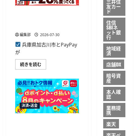
三井住
キ
ー
ス
友カー
ン
プ
ド
開
加古川市とPayPay、8月1日か
レ
催
ス、
ら最大20％還元のポイント還
に
住信
関
つ
元キャンペーンを開催
東
SBIネ
い
の
ット銀
て
編集部
2026-07-30
鉄
行
さ
道
ら
10
兵庫県加古川市とPayPay
に
地域経
社
読
が
局
済
む
で
の
店舗DX
加
続きを読む
ク
古
レ
川
カ
暗号資
市
乗
産
と
車
PayPay、
で
8
2000
本人確
月
ポ
認
1
イ
日
ン
決済・送金
か
業務提
ト
ら
進
携
最
呈
大
に
NTTドコモが8月14日から「d
楽天
20％
つ
払い」キャンペーンを開催、
還
い
元
て
ジャズドリーム長島で10%還
楽天ペ