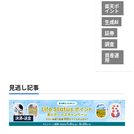
楽天ポ
イント
生成AI
証券
調査
資産運
用
見逃し記事
決済・送金
JALカードが夏のボーナスキャンペーンを開催、