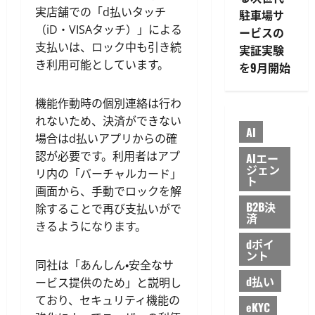
実店舗での「d払いタッチ
駐車場サ
（iD・VISAタッチ）」による
ービスの
支払いは、ロック中も引き続
実証実験
き利用可能としています。
を9月開始
機能作動時の個別連絡は行わ
れないため、決済ができない
AI
場合はd払いアプリからの確
認が必要です。利用者はアプ
AIエー
ジェン
リ内の「バーチャルカード」
ト
画面から、手動でロックを解
B2B決
除することで再び支払いがで
済
きるようになります。
dポイ
ント
同社は「あんしん・安全なサ
d払い
ービス提供のため」と説明し
ており、セキュリティ機能の
eKYC