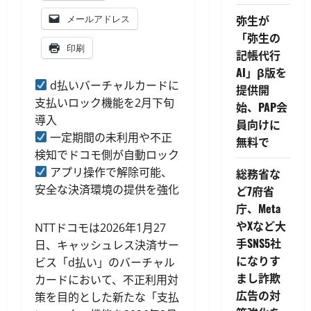
弥生が
メールアドレス
「弥生の
印刷
記帳代行
AI」β版を
d払いバーチャルカードに
提供開
支払いロック機能を2月下旬
始、PAP会
導入
員向けに
一定期間の未利用や不正
無料で
検知でドコモ側が自動ロック
アプリ操作で解除可能、
総務省な
安全な決済環境の提供を強化
ど7府省
庁、Meta
やXなど大
NTTドコモは2026年1月27
手SNS5社
日、キャッシュレス決済サー
になりす
ビス「d払い」のバーチャル
まし詐欺
カードにおいて、不正利用対
広告の対
策を目的とした新たな「支払