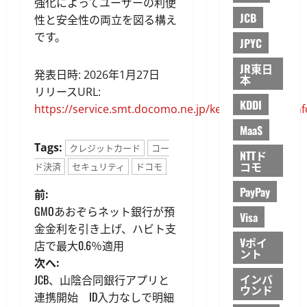
強化によってユーザーの利便
JCB
性と安全性の両立を図る構え
です。
JPYC
JR東日
発表日時: 2026年1月27日
本
リリースURL:
KDDI
https://service.smt.docomo.ne.jp/keitai_payment/in
MaaS
Tags:
クレジットカード
コー
NTTド
コモ
ド決済
セキュリティ
ドコモ
投
PayPay
前:
GMOあおぞらネット銀行が預
Visa
稿
金金利を引き上げ、ハビト支
Vポイ
店で最大0.6％適用
ナ
ント
次へ:
ビ
インバ
JCB、山陰合同銀行アプリと
ウンド
連携開始 ID入力なしで明細