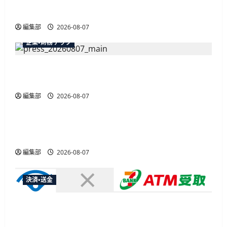
最大30ボーナスLSP獲得の好機
編集部
2026-08-07
企業・財務テック
弥生が「弥生の記帳代行AI」β版を提供開始、
PAP会員向けに無料で
編集部
2026-08-07
広告
総務省など7府省庁、MetaやXなど大手SNS5社に
なりすまし詐欺広告の対策強化を合同要請
編集部
2026-08-07
決済・送金
セブン・ペイメントサービス、須賀川市の妊婦支
援給付金に「ATM受取」を提供開始