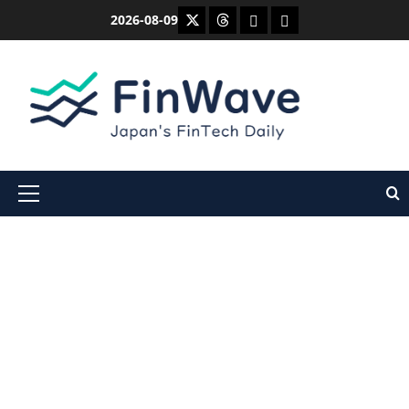
内
X
Threads
Bluesky
Mastodon
2026-08-09
容
を
ス
キ
ッ
プ
メ
イ
ン
メ
ニ
ュ
ー