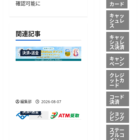
ゲ
確認可能に
カード
ー
キャッ
シュレ
ス
シ
関連記事
キャッ
ョ
シュレ
ス決済
ン
決済・送金
キャン
ペーン
JALカードが夏のボーナス
クレジ
キャンペーンを開催、最
ットカ
大30ボーナスLSP獲得の好
ード
機
コード
決済
編集部
2026-08-07
決済・送金
ショッ
ピング
セブン・ペイメントサービ
ステー
ブルコ
ス、須賀川市の妊婦支援
イン