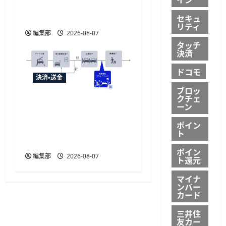
給付金に「ATM受取」を
提供開始
セキュ
リティ
編集部
2026-08-07
タッチ
決済
ドコモ
決済・送金
ブロッ
クチェ
NECとUrbanChain、降車を
ーン
起点とする次世代駐車場
ポイン
サービスの実証実験を9月
ト
開始
ポイン
編集部
2026-08-07
ト還元
マイナ
ンバー
カード
三井住
友カー