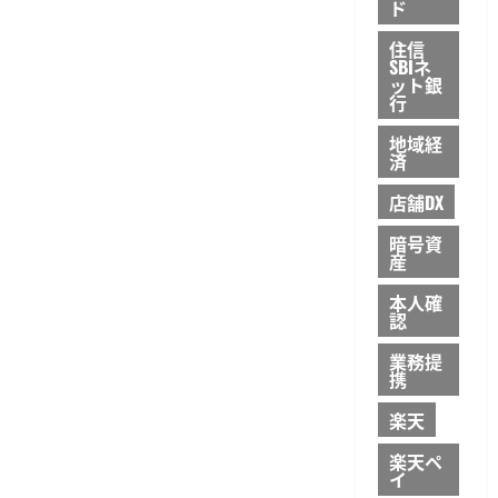
ド
住信
SBIネ
ット銀
行
地域経
済
店舗DX
暗号資
産
本人確
認
業務提
携
楽天
楽天ペ
イ