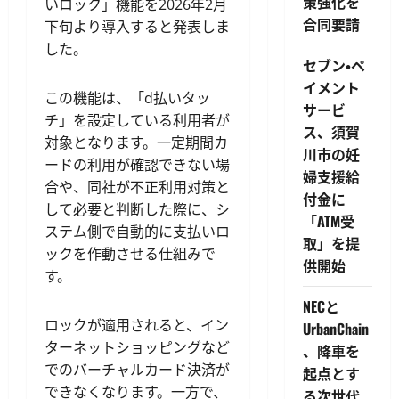
策強化を
いロック」機能を2026年2月
合同要請
下旬より導入すると発表しま
した。
セブン・ペ
イメント
この機能は、「d払いタッ
サービ
チ」を設定している利用者が
ス、須賀
対象となります。一定期間カ
川市の妊
ードの利用が確認できない場
婦支援給
合や、同社が不正利用対策と
付金に
して必要と判断した際に、シ
「ATM受
ステム側で自動的に支払いロ
取」を提
ックを作動させる仕組みで
供開始
す。
NECと
ロックが適用されると、イン
UrbanChain
ターネットショッピングなど
、降車を
でのバーチャルカード決済が
起点とす
できなくなります。一方で、
る次世代