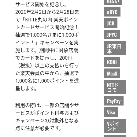
d払い
サービス開始を記念し、
eKYC
2026年2月2日から2月28日ま
で「KITTE丸の内 楽天ポイン
JCB
トカードサービス開始記念！
JPYC
抽選で1,000名さまに1,000ポ
イント！」キャンペーンを実
JR東日
施します。期間中に対象店舗
本
でカードを提示し、200円
KDDI
（税抜）以上の支払いを行っ
た楽天会員の中から、抽選で
MaaS
1,000名に1,000ポイントを進
NTTド
呈します。
コモ
PayPay
利用の際は、一部の店舗やサ
Visa
ービスがポイント付与および
キャンペーンの対象外となる
Vポイ
点に注意が必要です。
ント