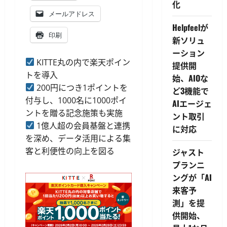
化
メールアドレス
Helpfeelが
印刷
新ソリュ
ーション
KITTE丸の内で楽天ポイン
提供開
トを導入
始、AIOな
200円につき1ポイントを
ど3機能で
付与し、1000名に1000ポイ
AIエージェ
ントを贈る記念施策も実施
ント取引
1億人超の会員基盤と連携
に対応
を深め、データ活用による集
客と利便性の向上を図る
ジャスト
プランニ
ングが「AI
来客予
測」を提
供開始、