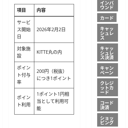
インバ
ウンド
項目
内容
カード
サービ
キャッ
ス開始
2026年2月2日
シュレ
日
ス
キャッ
対象施
KITTE丸の内
シュレ
設
ス決済
キャン
ポイン
200円（税抜）
ペーン
ト付与
につき1ポイント
率
クレジ
ットカ
ード
1ポイント1円相
ポイン
当として利用可
コード
ト利用
決済
能
ショッ
ピング