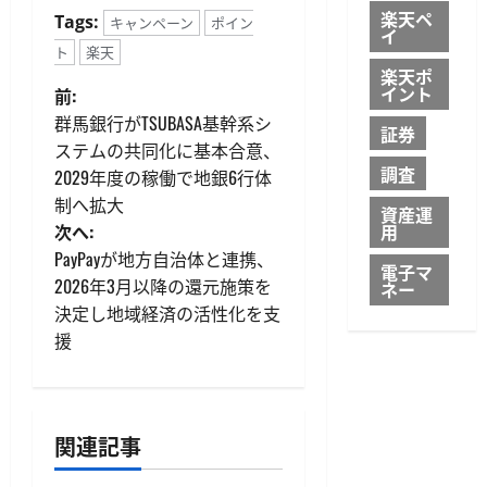
楽天ペ
Tags:
キャンペーン
ポイン
イ
ト
楽天
楽天ポ
投
イント
前:
群馬銀行がTSUBASA基幹系シ
証券
稿
ステムの共同化に基本合意、
調査
2029年度の稼働で地銀6行体
ナ
制へ拡大
資産運
ビ
次へ:
用
PayPayが地方自治体と連携、
電子マ
ゲ
2026年3月以降の還元施策を
ネー
決定し地域経済の活性化を支
ー
援
シ
ョ
関連記事
ン