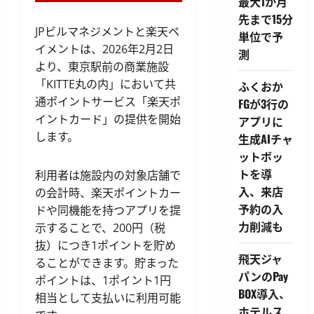
最大1か月
先まで15分
JPビルマネジメントと楽天ペ
単位で予
イメントは、2026年2月2日
測
より、東京駅前の商業施設
「KITTE丸の内」において共
ふくおか
通ポイントサービス「楽天ポ
FGが3行の
イントカード」の提供を開始
アプリに
します。
生成AIチャ
ットボッ
トを導
利用者は施設内の対象店舗で
入、来店
の会計時、楽天ポイントカー
予約の入
ドや同機能を持つアプリを提
力削減も
示することで、200円（税
抜）につき1ポイントを貯め
飛天ジャ
ることができます。貯まった
パンのPay
ポイントは、1ポイント1円
BOX導入、
相当として支払いに利用可能
ホテルス