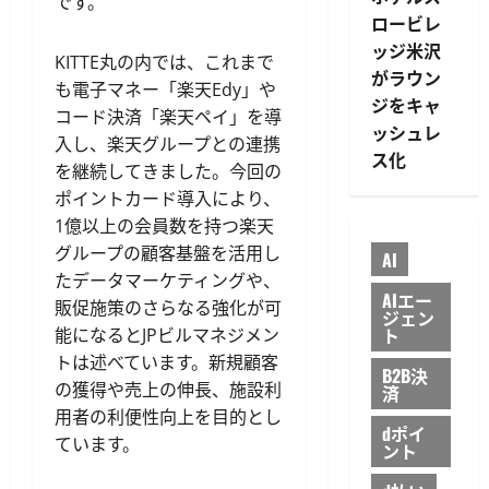
です。
ロービレ
ッジ米沢
KITTE丸の内では、これまで
がラウン
も電子マネー「楽天Edy」や
ジをキャ
コード決済「楽天ペイ」を導
ッシュレ
入し、楽天グループとの連携
ス化
を継続してきました。今回の
ポイントカード導入により、
1億以上の会員数を持つ楽天
グループの顧客基盤を活用し
AI
たデータマーケティングや、
AIエー
販促施策のさらなる強化が可
ジェン
ト
能になるとJPビルマネジメン
トは述べています。新規顧客
B2B決
の獲得や売上の伸長、施設利
済
用者の利便性向上を目的とし
dポイ
ています。
ント