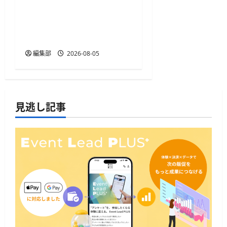
アイリスプラザが不正決
済防止「Forter」導入、試
験で決済承認率向上を確
認
編集部
2026-08-05
見逃し記事