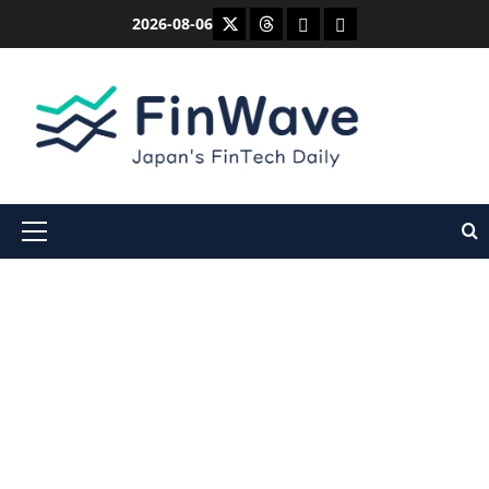
内
X
Threads
Bluesky
Mastodon
2026-08-06
容
を
ス
キ
ッ
プ
メ
イ
ン
メ
ニ
ュ
ー