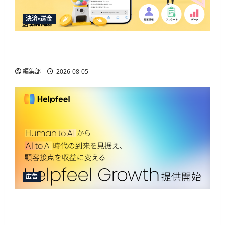
決済・送金
Event Lead PLUSがApple Pay・Google Pay対応、決
済と顧客データ取得を一体化
編集部
2026-08-05
広告
Helpfeelが新ソリューション提供開始、AIOなど3
機能でAIエージェント取引に対応