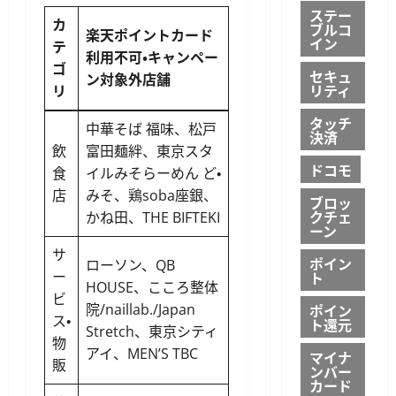
ステー
カ
ブルコ
楽天ポイントカード
イン
テ
利用不可・キャンペー
ゴ
セキュ
ン対象外店舗
リティ
リ
タッチ
中華そば 福味、松戸
決済
飲
富田麺絆、東京スタ
ドコモ
食
イルみそらーめん ど・
店
みそ、鶏soba座銀、
ブロッ
クチェ
かね田、THE BIFTEKI
ーン
サ
ポイン
ローソン、QB
ー
ト
HOUSE、こころ整体
ビ
院/naillab./Japan
ポイン
ス・
ト還元
Stretch、東京シティ
物
アイ、MEN’S TBC
マイナ
販
ンバー
カード