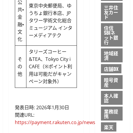
公
東京中央郵便局、ゆ
三井住
共・
友カー
うちょ銀行本店、JP
ド
金
タワー学術文化総合
融・
住信
ミュージアム インタ
文
SBIネ
ーメディアテク
ット銀
化
行
タリーズコーヒー
地域経
済
そ
&TEA、Tokyo City i
の
CAFE（※ポイント利
店舗DX
他
用は可能だがキャン
暗号資
ペーン対象外）
産
本人確
認
発表日時: 2026年1月30日
業務提
関連URL:
携
https://payment.rakuten.co.jp/news/2026013000/
楽天