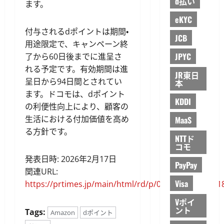
d払い
ます。
eKYC
付与されるdポイントは期間・
JCB
用途限定で、キャンペーン終
JPYC
了から60日後までに進呈さ
れる予定です。有効期間は進
JR東日
呈日から94日間とされてい
本
ます。ドコモは、dポイント
KDDI
の利便性向上により、顧客の
生活における付加価値を高め
MaaS
る方針です。
NTTド
コモ
発表日時: 2026年2月17日
PayPay
関連URL:
Visa
https://prtimes.jp/main/html/rd/p/000000740.00011
Vポイ
ント
Tags:
Amazon
dポイント