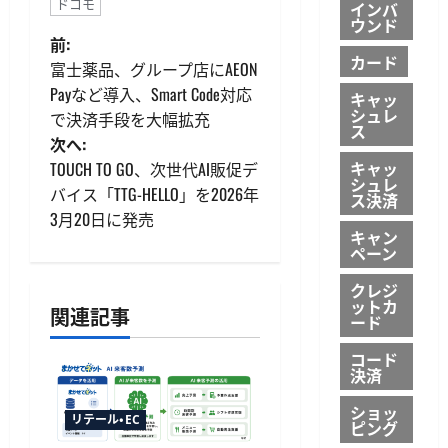
ドコモ
インバ
ウンド
投
前:
カード
富士薬品、グループ店にAEON
稿
Payなど導入、Smart Code対応
キャッ
シュレ
で決済手段を大幅拡充
ナ
ス
次へ:
ビ
キャッ
TOUCH TO GO、次世代AI販促デ
シュレ
バイス「TTG-HELLO」を2026年
ス決済
ゲ
3月20日に発売
キャン
ー
ペーン
クレジ
シ
ットカ
関連記事
ード
ョ
コード
決済
ン
ショッ
リテール・EC
ピング