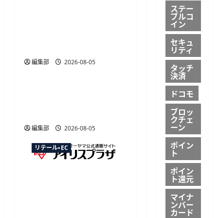
ステー
ジャストプランニングが
ブルコ
「AI来客予測」を提供開
イン
始、最大1か月先まで15分
セキュ
単位で予測
リティ
編集部
2026-08-05
リテール・EC
タッチ
決済
楽天トラベル、ボーナス
ドコモ
プログラムの特典を予約
ブロッ
時の即時割引に変更
クチェ
ーン
編集部
2026-08-05
ポイン
リテール・EC
ト
ポイン
アイリスプラザが不正決
ト還元
済防止「Forter」導入、試
マイナ
験で決済承認率向上を確
ンバー
認
カード