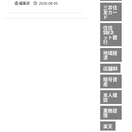
編集部
2026-08-05
三井住
友カー
ド
住信
SBIネ
ット銀
行
地域経
済
店舗DX
暗号資
産
本人確
認
業務提
携
楽天