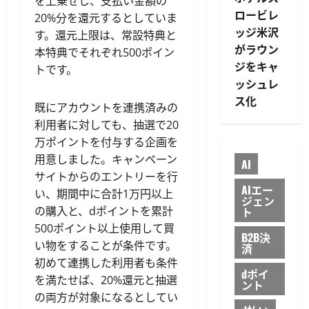
を上乗せし、支払い金額の
ロービレ
20%分を還元するとしていま
ッジ米沢
す。還元上限は、常設特典と
がラウン
本特典でそれぞれ500ポイン
ジをキャ
トです。
ッシュレ
ス化
既にアカウントを連携済みの
利用者に対しても、抽選で20
万ポイントを付与する企画を
用意しました。キャンペーン
AI
サイトからのエントリーを行
AIエー
い、期間中に合計1万円以上
ジェン
ト
の購入と、dポイントを累計
500ポイント以上使用して買
B2B決
い物をすることが条件です。
済
初めて連携した利用者も条件
dポイ
を満たせば、20%還元と抽選
ント
の両方が対象になるとしてい