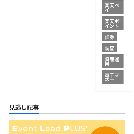
楽天ペ
イ
楽天ポ
イント
証券
調査
資産運
用
電子マ
ネー
見逃し記事