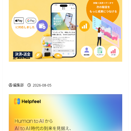
決済・送金
Event Lead PLUSがApple Pay・Google Pay対応、決
済と顧客データ取得を一体化
編集部
2026-08-05