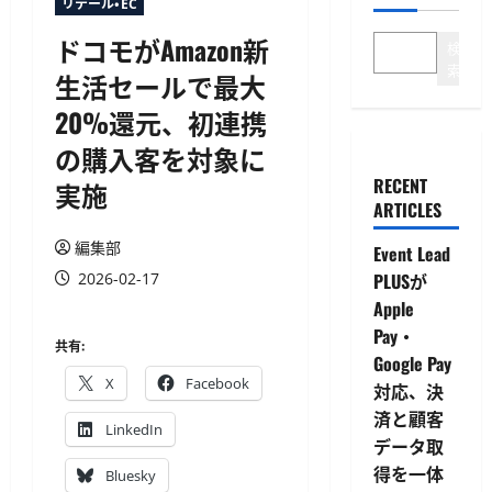
リテール・EC
ドコモがAmazon新
検
索
生活セールで最大
20%還元、初連携
の購入客を対象に
RECENT
実施
ARTICLES
編集部
Event Lead
2026-02-17
PLUSが
Apple
Pay・
共有:
Google Pay
X
Facebook
対応、決
済と顧客
LinkedIn
データ取
得を一体
Bluesky