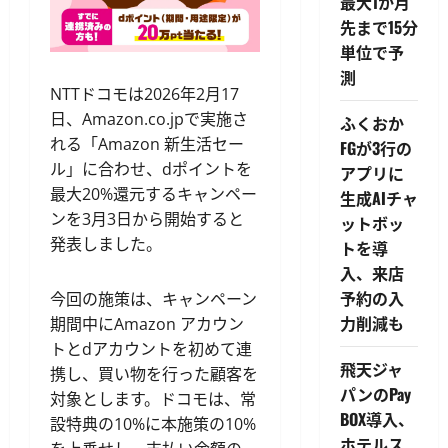
最大1か月
先まで15分
単位で予
測
NTTドコモは2026年2月17
日、Amazon.co.jpで実施さ
ふくおか
れる「Amazon 新生活セー
FGが3行の
ル」に合わせ、dポイントを
アプリに
最大20%還元するキャンペー
生成AIチャ
ンを3月3日から開始すると
ットボッ
発表しました。
トを導
入、来店
予約の入
今回の施策は、キャンペーン
力削減も
期間中にAmazon アカウン
トとdアカウントを初めて連
飛天ジャ
携し、買い物を行った顧客を
パンのPay
対象とします。ドコモは、常
BOX導入、
設特典の10%に本施策の10%
ホテルス