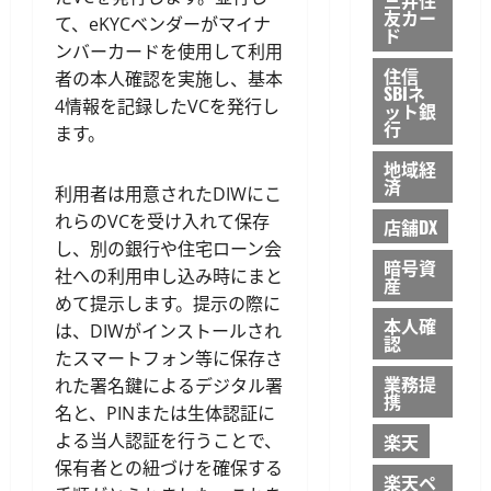
友カー
て、eKYCベンダーがマイナ
ド
ンバーカードを使用して利用
住信
者の本人確認を実施し、基本
SBIネ
4情報を記録したVCを発行し
ット銀
行
ます。
地域経
済
利用者は用意されたDIWにこ
れらのVCを受け入れて保存
店舗DX
し、別の銀行や住宅ローン会
暗号資
社への利用申し込み時にまと
産
めて提示します。提示の際に
本人確
は、DIWがインストールされ
認
たスマートフォン等に保存さ
業務提
れた署名鍵によるデジタル署
携
名と、PINまたは生体認証に
楽天
よる当人認証を行うことで、
保有者との紐づけを確保する
楽天ペ