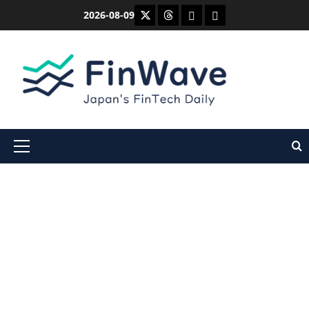
内
X
Threads
Bluesky
Mastodon
2026-08-09
容
を
ス
キ
ッ
プ
メ
イ
ン
メ
ニ
ュ
ー