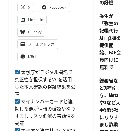
の好機
X
Facebook
弥生が
LinkedIn
「弥生の
記帳代行
Bluesky
AI」β版を
メールアドレス
提供開
始、PAP会
印刷
員向けに
無料で
金融庁がデジタル署名で
真正性を担保するVCを活用
総務省な
した本人確認の検証結果を公
ど7府省
表
庁、Meta
マイナンバーカードと連
やXなど大
携した最新情報の確認やなり
手SNS5社
すましリスク低減の有効性を
になりす
実証
まし詐欺
電子署名法に基づくX.509