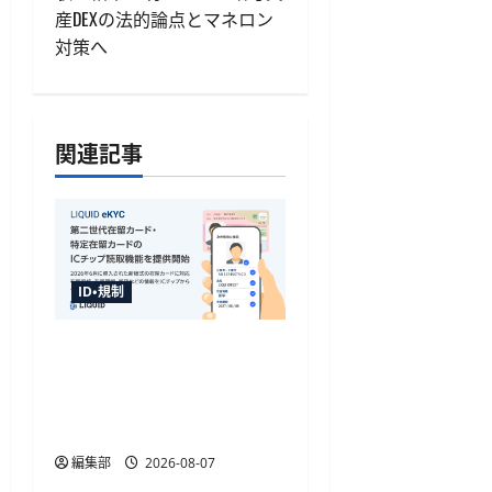
ゲ
産DEXの法的論点とマネロン
対策へ
ー
シ
ョ
関連記事
ン
ID・規制
「LIQUID eKYC」が新様式
在留カードのIC読取に対
応、テキストデータを直
接取得
編集部
2026-08-07
ID・規制