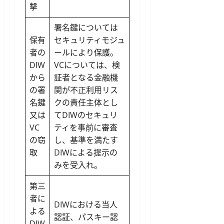
撃
署名鍵については
保有
セキュリティモジュ
者の
ールにより保護。
DIW
VCについては、検
から
証者となる金融機
の署
関が不正利用リス
名鍵
クの責任主体とし
又は
てDIWのセキュリ
VC
ティを事前に審査
の窃
し、基準を満たす
取
DIWによる提示の
みを受入れ。
第三
者に
DIWにおける当人
よる
認証、パスキー認
DIW