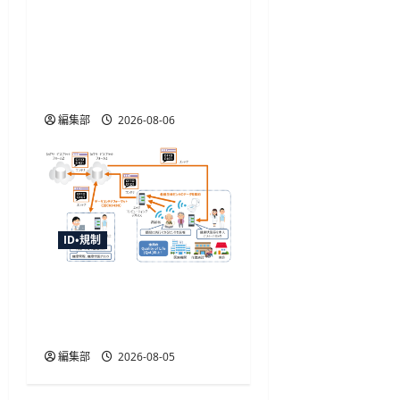
金融庁が犯収法施行規則
改正命令を施行、熊本地
震の寄附金送金や被災者
確認を柔軟化
編集部
2026-08-06
ID・規制
センサデータストアシス
テムの国際標準化へ審議
開始、TISIなど4者が提案
編集部
2026-08-05