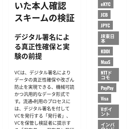
いた本人確認
eKYC
スキームの検証
JCB
JPYC
デジタル署名によ
JR東日
本
る真正性確保と実
KDDI
験の前提
MaaS
NTTド
VCは、デジタル署名により
コモ
データの真正性確保や改ざん
防止を実現できる、機械可読
PayPay
かつ汎用的なデータ形式で
Visa
す。流通・利用のプロセスに
は、デジタル署名を付して
Vポイ
ント
VCを発行する「発行者」、
VCを保管し検証者に提示す
インバ
ウンド