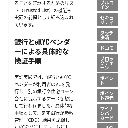
ブルコ
ることを確認するためのリス
イン
ト（Trusted List）の機能も
セキュ
実証の前提として組み込まれ
リティ
ています。
タッチ
決済
銀行とeKYCベンダ
ドコモ
ーによる具体的な
ブロッ
検証手順
クチェ
ーン
実証実験では、銀行とeKYC
ポイン
ト
ベンダーが利用者のVCを発
行し、別の銀行や住宅ローン
ポイン
ト還元
会社に提示するケースを想定
して行われました。具体的な
マイナ
ンバー
手順として、まず銀行が顧客
カード
管理（CDD）結果を記録し
たVCを発行します。並行し
三井住