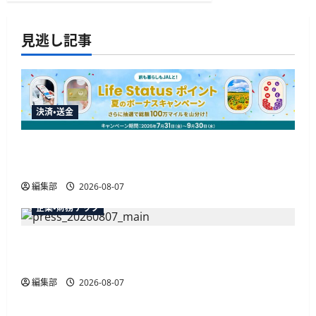
見逃し記事
決済・送金
JALカードが夏のボーナスキャンペーンを開催、
最大30ボーナスLSP獲得の好機
編集部
2026-08-07
企業・財務テック
弥生が「弥生の記帳代行AI」β版を提供開始、
PAP会員向けに無料で
編集部
2026-08-07
広告