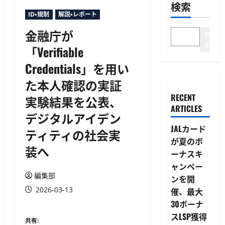
検索
ID・規制
解説・レポート
金融庁が
検
索
「Verifiable
Credentials」を用い
た本人確認の実証
RECENT
実験結果を公表、
ARTICLES
デジタルアイデン
JALカード
ティティの社会実
が夏のボ
装へ
ーナスキ
ャンペー
編集部
ンを開
2026-03-13
催、最大
30ボーナ
スLSP獲得
共有: