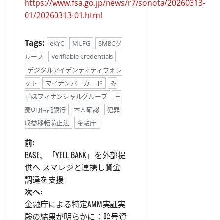
https://www.fsa.go.jp/news/r7/sonota/20260313-
01/20260313-01.html
Tags:
eKYC
MUFG
SMBCグ
ループ
Verifiable Credentials
デジタルアイデンティティウォレ
ット
マイナンバーカード
み
ずほフィナンシャルグループ
三
菱UFJ信託銀行
本人確認
犯罪
収益移転防止法
金融庁
投
前:
BASE、「YELL BANK」を外部提
稿
供へ スマレジと連携し資金
調達を支援
ナ
次へ:
ビ
金融庁による特定AMM実証実
験の結果が明らかに：暗号資