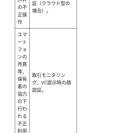
証（クラウド型の
の不
場合）。
正操
作
スマ
ート
フォ
ンの
売買
等、
取引モニタリン
保有
グ、VC提示時の顔
者の
認証。
協力
の下
行わ
れる
不正
利用