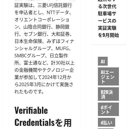
証実験は、三菱UFJ信託銀行
る次世代
を申込者とし、NTTデータ、
駐車場サ
オリエントコーポレーショ
ービスの
ン、山陰合同銀行、静岡銀
実証実験
行、セブン銀行、大和証券、
を9月開始
日本生命保険、みずほフィナ
ンシャルグループ、MUFG、
SMBCグループ、日立製作
AI
所、富士通など、計30社以上
の金融機関やテクノロジー企
AIエー
ジェン
業が参加して2024年12月か
ト
ら2025年3月にかけて実施さ
B2B決
れたものです。
済
Verifiable
dポイ
ント
Credentialsを用
d払い