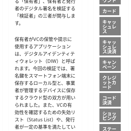
る「保有者」、保有者と発行
者のデジタル署名を検証する
カード
「検証者」の三者が関与しま
キャッ
す。
シュレ
ス
保有者がVCの保管や提示に
キャッ
シュレ
使用するアプリケーション
ス決済
は、デジタルアイデンティテ
ィウォレット（DIW）と呼ば
キャン
ペーン
れます。今回の検証では、署
名鍵をスマートフォン端末に
クレジ
ットカ
保存するローカル型と、事業
ード
者が管理するデバイスに保存
コード
するクラウド型の双方が用い
決済
られました。また、VCの有
効性を確認するための失効リ
ショッ
ピング
スト（Status List）や、発行
者が一定の基準を満たしてい
ステー