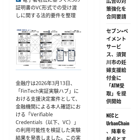
広告の対
証明書のVC形式での受け渡
策強化を
しに関する法的要件を整理
合同要請
セブン・ペ
イメント
サービ
ス、須賀
川市の妊
婦支援給
付金に
金融庁は2026年3月13日、
「ATM受
「FinTech実証実験ハブ」に
取」を提
おける支援決定案件として、
供開始
金融機関による本人確認にお
ける「Verifiable
NECと
Credentials（以下、VC）」
UrbanChain
の利用可能性を検証した実験
、降車を
結果を発表しました。この実
起点とす