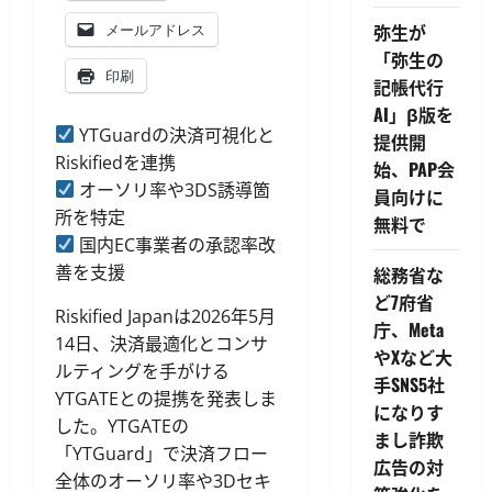
弥生が
メールアドレス
「弥生の
印刷
記帳代行
AI」β版を
YTGuardの決済可視化と
提供開
Riskifiedを連携
始、PAP会
オーソリ率や3DS誘導箇
員向けに
所を特定
無料で
国内EC事業者の承認率改
善を支援
総務省な
ど7府省
Riskified Japanは2026年5月
庁、Meta
14日、決済最適化とコンサ
やXなど大
ルティングを手がける
手SNS5社
YTGATEとの提携を発表しま
になりす
した。YTGATEの
まし詐欺
「YTGuard」で決済フロー
広告の対
全体のオーソリ率や3Dセキ