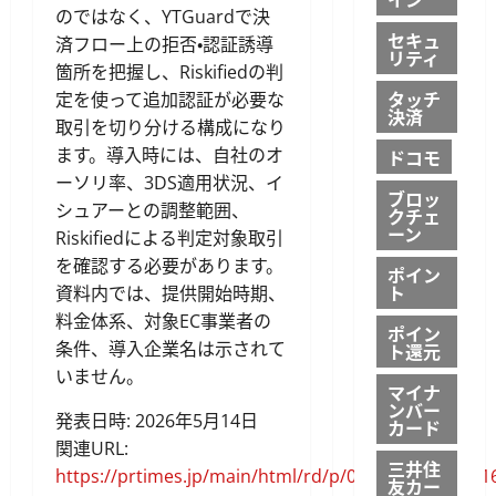
のではなく、YTGuardで決
セキュ
済フロー上の拒否・認証誘導
リティ
箇所を把握し、Riskifiedの判
タッチ
定を使って追加認証が必要な
決済
取引を切り分ける構成になり
ます。導入時には、自社のオ
ドコモ
ーソリ率、3DS適用状況、イ
ブロッ
シュアーとの調整範囲、
クチェ
ーン
Riskifiedによる判定対象取引
を確認する必要があります。
ポイン
ト
資料内では、提供開始時期、
料金体系、対象EC事業者の
ポイン
条件、導入企業名は示されて
ト還元
いません。
マイナ
ンバー
発表日時: 2026年5月14日
カード
関連URL:
三井住
https://prtimes.jp/main/html/rd/p/000000010.00011
友カー