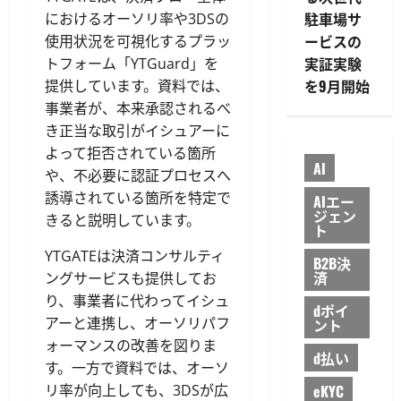
駐車場サ
におけるオーソリ率や3DSの
ービスの
使用状況を可視化するプラッ
実証実験
トフォーム「YTGuard」を
を9月開始
提供しています。資料では、
事業者が、本来承認されるべ
き正当な取引がイシュアーに
よって拒否されている箇所
AI
や、不必要に認証プロセスへ
誘導されている箇所を特定で
AIエー
ジェン
きると説明しています。
ト
YTGATEは決済コンサルティ
B2B決
済
ングサービスも提供してお
り、事業者に代わってイシュ
dポイ
アーと連携し、オーソリパフ
ント
ォーマンスの改善を図りま
d払い
す。一方で資料では、オーソ
リ率が向上しても、3DSが広
eKYC