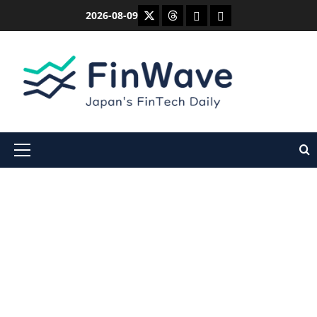
内
X
Threads
Bluesky
Mastodon
2026-08-09
容
を
ス
キ
ッ
プ
メ
イ
ン
メ
ニ
ュ
ー