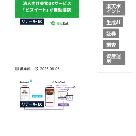
楽天ポ
イント
生成AI
リテール・EC
証券
トレタ予約台帳とビズイ
調査
ートが自動連携、法人予
約データをリアルタイム
資産運
に反映
用
編集部
2026-08-06
リテール・EC
TableCheckが
CRM「betrend」と連携開
始、予約データ活用で自