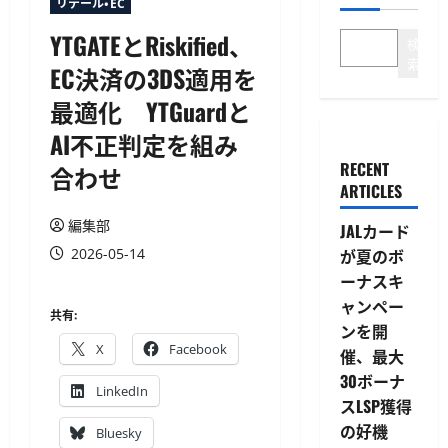
リテール・EC
YTGATEとRiskified、
検
索
EC決済の3DS適用を
最適化 YTGuardと
AI不正判定を組み
RECENT
合わせ
ARTICLES
編集部
JALカード
2026-05-14
が夏のボ
ーナスキ
ャンペー
共有:
ンを開
X
Facebook
催、最大
30ボーナ
LinkedIn
スLSP獲得
の好機
Bluesky