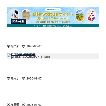
決済・送金
JALカードが夏のボーナスキャンペーンを開催、
最大30ボーナスLSP獲得の好機
編集部
2026-08-07
企業・財務テック
弥生が「弥生の記帳代行AI」β版を提供開始、
PAP会員向けに無料で
編集部
2026-08-07
広告
総務省など7府省庁、MetaやXなど大手SNS5社に
なりすまし詐欺広告の対策強化を合同要請
編集部
2026-08-07