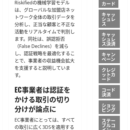
Riskifiedの機械学習モデル
カード
は、グローバルな加盟店ネッ
キャッ
トワーク全体の取引データを
シュレ
ス
分析し、正当な顧客と不正な
活動をリアルタイムで判別し
キャッ
シュレ
ます。同社は、誤認拒否
ス決済
（False Declines）を減ら
し、認証戦略を最適化するこ
キャン
ペーン
とで、事業者の収益機会拡大
を支援すると説明していま
クレジ
ットカ
す。
ード
EC事業者は認証を
コード
決済
かける取引の切り
ショッ
分けが論点に
ピング
EC事業者にとっては、すべて
ステー
ブルコ
の取引に広く3DSを適用する
イン