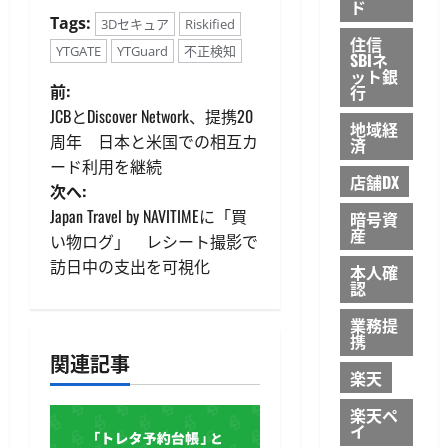
ド
Tags:
3Dセキュア
Riskified
住信
YTGATE
YTGuard
不正検知
SBIネ
ット銀
投
前:
行
JCBとDiscover Network、提携20
地域経
稿
周年 日本と米国での相互カ
済
ード利用を継続
ナ
店舗DX
次へ:
ビ
Japan Travel by NAVITIMEに「買
暗号資
産
い物ログ」 レシート撮影で
ゲ
訪日中の支出を可視化
本人確
認
ー
業務提
シ
携
関連記事
楽天
ョ
楽天ペ
ン
イ