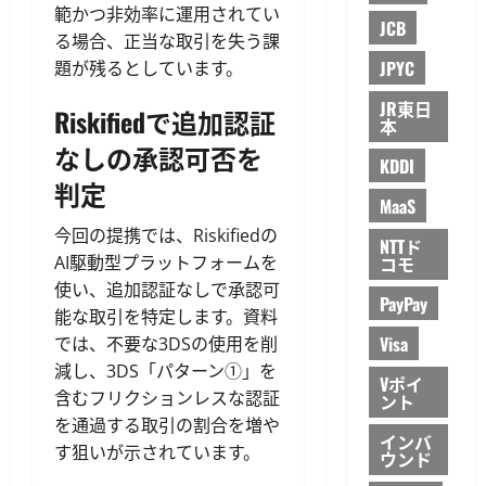
範かつ非効率に運用されてい
JCB
る場合、正当な取引を失う課
JPYC
題が残るとしています。
JR東日
Riskifiedで追加認証
本
なしの承認可否を
KDDI
判定
MaaS
今回の提携では、Riskifiedの
NTTド
AI駆動型プラットフォームを
コモ
使い、追加認証なしで承認可
PayPay
能な取引を特定します。資料
Visa
では、不要な3DSの使用を削
減し、3DS「パターン①」を
Vポイ
含むフリクションレスな認証
ント
を通過する取引の割合を増や
インバ
す狙いが示されています。
ウンド