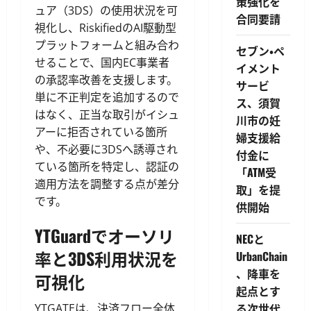
策強化を
ュア（3DS）の使用状況を可
合同要請
視化し、RiskifiedのAI駆動型
プラットフォームと組み合わ
セブン・ペ
せることで、国内EC事業者
イメント
の承認率改善を支援します。
サービ
単に不正判定を追加するので
ス、須賀
はなく、正当な取引がイシュ
川市の妊
アーに拒否されている箇所
婦支援給
や、不必要に3DSへ誘導され
付金に
ている箇所を特定し、認証の
「ATM受
適用方法を調整する点が差分
取」を提
です。
供開始
YTGuardでオーソリ
NECと
率と3DS利用状況を
UrbanChain
、降車を
可視化
起点とす
る次世代
YTGATEは、決済フロー全体