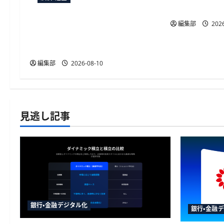
LSP獲得の好
デジタルガレージ、ステーブル
編集部
2026
コイン決済基盤「DG SPS」の商
用展開を始動
編集部
2026-08-10
見逃し記事
銀行・金融デジタル化
銀行・金融