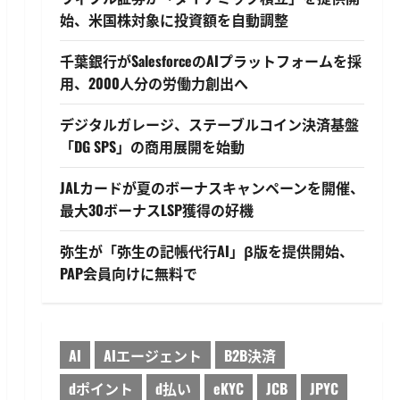
始、米国株対象に投資額を自動調整
千葉銀行がSalesforceのAIプラットフォームを採
用、2000人分の労働力創出へ
デジタルガレージ、ステーブルコイン決済基盤
「DG SPS」の商用展開を始動
JALカードが夏のボーナスキャンペーンを開催、
最大30ボーナスLSP獲得の好機
弥生が「弥生の記帳代行AI」β版を提供開始、
PAP会員向けに無料で
AI
AIエージェント
B2B決済
dポイント
d払い
eKYC
JCB
JPYC