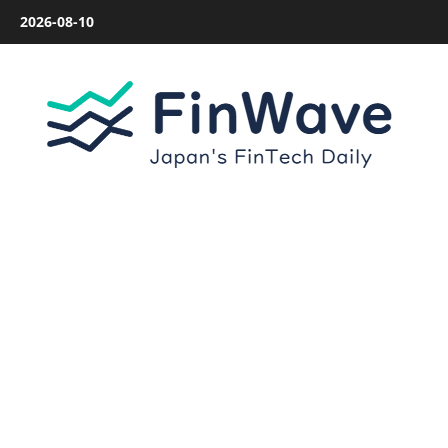
内
2026-08-10
容
を
ス
キ
ッ
プ