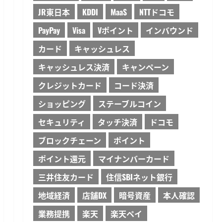
JR東日本
KDDI
MaaS
NTTドコモ
PayPay
Visa
Vポイント
インバウンド
カード
キャッシュレス
キャッシュレス決済
キャンペーン
クレジットカード
コード決済
ショッピング
ステーブルコイン
セキュリティ
タッチ決済
ドコモ
ブロックチェーン
ポイント
ポイント還元
マイナンバーカード
三井住友カード
住信SBIネット銀行
地域経済
店舗DX
暗号資産
本人確認
業務提携
楽天
楽天ペイ