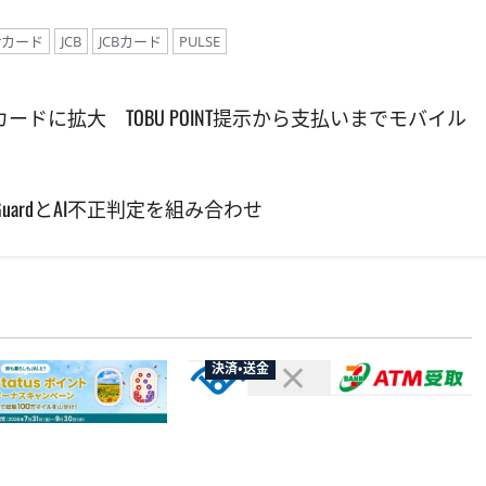
erカード
JCB
JCBカード
PULSE
カードに拡大 TOBU POINT提示から支払いまでモバイル
YTGuardとAI不正判定を組み合わせ
決済・送金
セブン・ペイメントサービス、須
賀川市の妊婦支援給付金に
が夏のボーナスキャン
「ATM受取」を提供開始
、最大30ボーナス