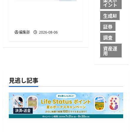
イント
TakeKApp、住宅ローン管
生成AI
理アプリ『わたしの住宅
ローン管理』を提供開始
証券
編集部
2026-08-06
調査
資産運
用
見逃し記事
決済・送金
JALカードが夏のボーナスキャンペーンを開催、