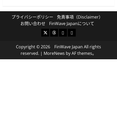
プライバシーポリシー
免責事項（Disclaimer）
お問い合わせ
FinWave Japanについて
X
Threads
Bluesky
Mastodon
Copyright © 2026 FinWave Japan All rights
reserved.
|
MoreNews
by AF themes。