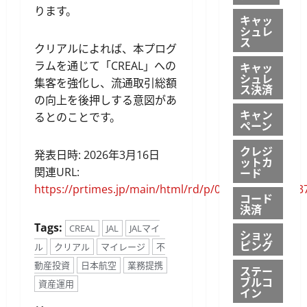
ります。
キャッ
シュレ
ス
クリアルによれば、本プログ
ラムを通じて「CREAL」への
キャッ
シュレ
集客を強化し、流通取引総額
ス決済
の向上を後押しする意図があ
キャン
るとのことです。
ペーン
クレジ
発表日時: 2026年3月16日
ットカ
関連URL:
ード
https://prtimes.jp/main/html/rd/p/000000242.00003
コード
決済
Tags:
CREAL
JAL
JALマイ
ショッ
ピング
ル
クリアル
マイレージ
不
動産投資
日本航空
業務提携
ステー
ブルコ
資産運用
イン