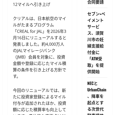
合同要請
12マイルへ引き上げ
セブン・ペ
クリアルは、日本航空のマイ
イメント
ルがたまるプログラム
サービ
「CREAL for JAL」を2026年3
ス、須賀
月16日にリニューアルすると
川市の妊
発表しました。約4,000万人
婦支援給
のJALマイレージバンク
付金に
（JMB）会員を対象に、投資
「ATM受
金額や登録に応じたマイル積
取」を提
算の条件を引き上げる方針で
供開始
す。
NECと
UrbanChain
今回のリニューアルでは、新
、降車を
たに投資家登録によるマイル
起点とす
付与が追加されたほか、投資
る次世代
額に応じた積算率も向上して