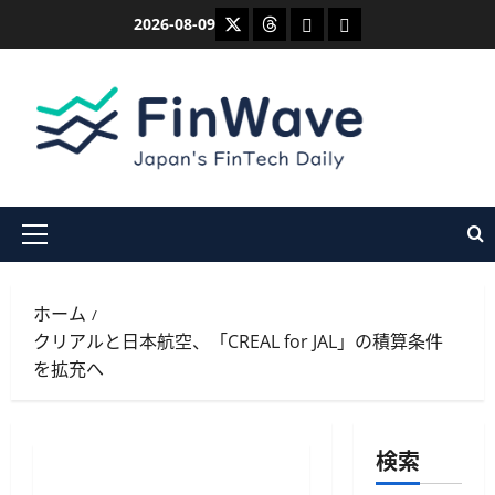
内
X
Threads
Bluesky
Mastodon
2026-08-09
容
を
ス
キ
ッ
プ
メ
イ
ン
ホーム
メ
クリアルと日本航空、「CREAL for JAL」の積算条件
ニ
を拡充へ
ュ
ー
検索