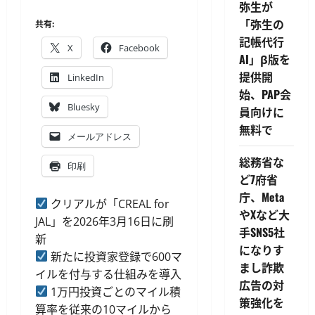
弥生が
「弥生の
共有:
記帳代行
X
Facebook
AI」β版を
提供開
LinkedIn
始、PAP会
Bluesky
員向けに
無料で
メールアドレス
総務省な
印刷
ど7府省
庁、Meta
クリアルが「CREAL for
やXなど大
JAL」を2026年3月16日に刷
手SNS5社
新
になりす
新たに投資家登録で600マ
まし詐欺
イルを付与する仕組みを導入
広告の対
1万円投資ごとのマイル積
策強化を
算率を従来の10マイルから