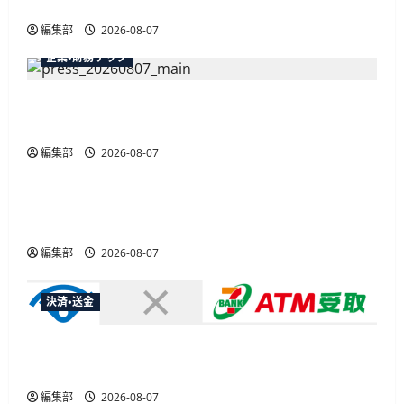
最大30ボーナスLSP獲得の好機
編集部
2026-08-07
企業・財務テック
弥生が「弥生の記帳代行AI」β版を提供開始、
PAP会員向けに無料で
編集部
2026-08-07
広告
総務省など7府省庁、MetaやXなど大手SNS5社に
なりすまし詐欺広告の対策強化を合同要請
編集部
2026-08-07
決済・送金
セブン・ペイメントサービス、須賀川市の妊婦支
援給付金に「ATM受取」を提供開始
編集部
2026-08-07