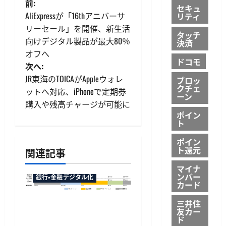
投
前:
セキュ
AliExpressが「16thアニバーサ
リティ
稿
リーセール」を開催、新生活
タッチ
向けデジタル製品が最大80％
決済
ナ
オフへ
ドコモ
ビ
次へ:
JR東海のTOICAがAppleウォレ
ブロッ
ゲ
クチェ
ットへ対応、iPhoneで定期券
ーン
購入や残高チャージが可能に
ー
ポイン
ト
シ
ポイン
ョ
ト還元
関連記事
マイナ
ン
ンバー
銀行・金融デジタル化
カード
マネックス証券が米国株
三井住
友カー
の23時間取引に対応へ、
ド