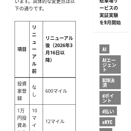
駐車場サ
います。具体的な変更点は以
ービスの
下の通りです。
実証実験
を9月開始
リ
ニ
リニューアル
ュ
後（2026年3
AI
項目
ー
月16日以
ア
AIエー
降）
ル
ジェン
ト
前
B2B決
投資
済
な
家登
600マイル
し
dポイ
録
ント
1万
10
d払い
円投
マ
12マイル
eKYC
資あ
イ