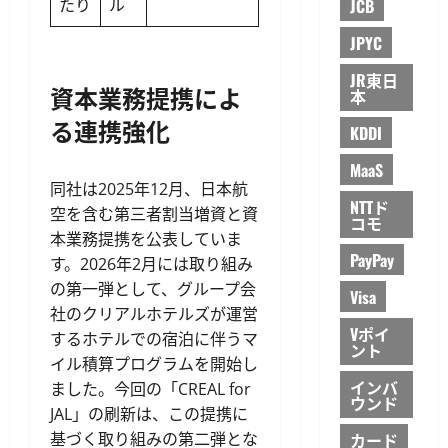
たり
ル
JCB
JPYC
JR東日
資本業務提携によ
本
る連携強化
KDDI
MaaS
同社は2025年12月、日本航
NTTド
空を含む第三者割当増資と資
コモ
本業務提携を公表していま
PayPay
す。2026年2月には取り組み
の第一弾として、グループ会
Visa
社のクリアルホテルズが運営
Vポイ
するホテルでの宿泊に伴うマ
ント
イル積算プログラムを開始し
インバ
ました。今回の「CREAL for
ウンド
JAL」の刷新は、この提携に
基づく取り組みの第二弾とな
カード