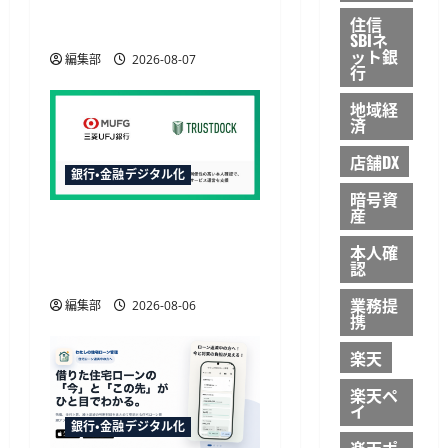
12月6日から日中の取引が
住信
可能に
SBIネ
ット銀
編集部
2026-08-07
行
地域経
済
店舗DX
銀行・金融デジタル化
暗号資
産
三菱UFJ銀行の請求書買取
にTRUSTDOCK導入、公的
本人確
認
個人認証を活用
業務提
編集部
2026-08-06
携
楽天
楽天ペ
イ
銀行・金融デジタル化
楽天ポ