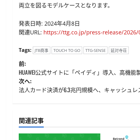
両立を図るモデルケースとなります。
発表日時: 2024年4月8日
関連URL:
https://ttg.co.jp/press-release/2026
Tags:
JTB商事
TOUCH TO GO
TTG-SENSE
延対寺荘
投
前:
HUAWEI公式サイトに「ペイディ」導入、高機
稿
次へ:
ナ
法人カード決済が6.3兆円規模へ、キャッシュレ
ビ
ゲ
関連記事
ー