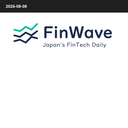
内
2026-08-08
容
を
ス
キ
ッ
プ