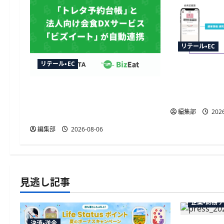
シ
ョ
ン
リテール・EC
リテール・EC
TableCheck
連携開始、
トレタ予約台帳とビズイートが
動販促が可
自動連携、法人予約データをリ
編集部
2026
アルタイムに反映
編集部
2026-08-06
見逃し記事
企業・財務
決済・送金