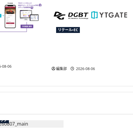
リテール・EC
がCRM「betrend」と
YTGATEとDGビジネステクノロジ
予約データ活用で自
ー、決済最適化サービス
能に
「YTGuard」を共同展開
-08-06
編集部
2026-08-06
広告
テック
総務省など7府省庁、Meta