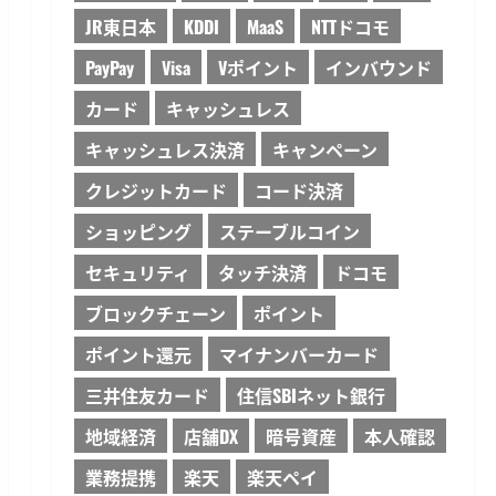
JR東日本
KDDI
MaaS
NTTドコモ
PayPay
Visa
Vポイント
インバウンド
カード
キャッシュレス
キャッシュレス決済
キャンペーン
クレジットカード
コード決済
ショッピング
ステーブルコイン
セキュリティ
タッチ決済
ドコモ
ブロックチェーン
ポイント
ポイント還元
マイナンバーカード
三井住友カード
住信SBIネット銀行
地域経済
店舗DX
暗号資産
本人確認
業務提携
楽天
楽天ペイ