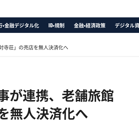
行・金融デジタル化
ID・規制
金融・経済政策
デジタル
館「延対寺荘」の売店を無人決済化へ
JTB商事が連携、老舗旅館
を無人決済化へ