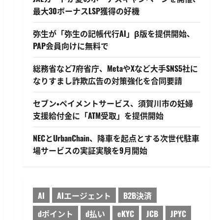
最大30ボーナスLSP獲得の好機
弥生が「弥生の記帳代行AI」β版を提供開始、
PAP会員向けに無料で
総務省など7府省庁、MetaやXなど大手SNS5社に
なりすまし詐欺広告の対策強化を合同要請
セブン・ペイメントサービス、須賀川市の妊婦
支援給付金に「ATM受取」を提供開始
NECとUrbanChain、降車を起点とする次世代駐車
場サービスの実証実験を9月開始
AI
AIエージェント
B2B決済
dポイント
d払い
eKYC
JCB
JPYC