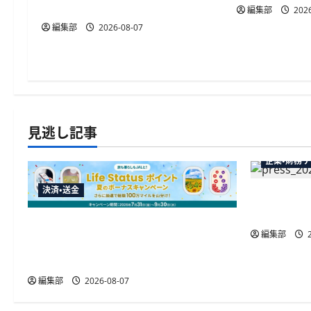
LSP獲得の好機
編集部
2026
編集部
2026-08-07
見逃し記事
企業・財務
決済・送金
弥生が「弥
供開始、P
JALカードが夏のボーナスキャンペー
編集部
2
ンを開催、最大30ボーナスLSP獲得の
好機
編集部
2026-08-07