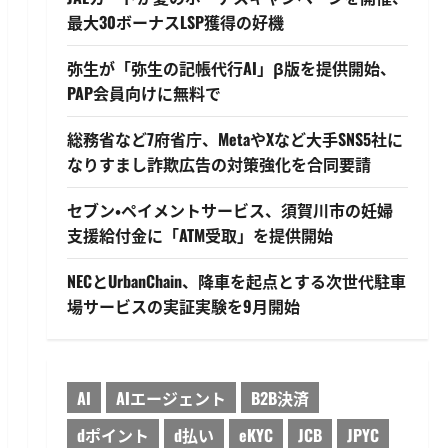
最大30ボーナスLSP獲得の好機
弥生が「弥生の記帳代行AI」β版を提供開始、
PAP会員向けに無料で
総務省など7府省庁、MetaやXなど大手SNS5社に
なりすまし詐欺広告の対策強化を合同要請
セブン・ペイメントサービス、須賀川市の妊婦
支援給付金に「ATM受取」を提供開始
NECとUrbanChain、降車を起点とする次世代駐車
場サービスの実証実験を9月開始
AI
AIエージェント
B2B決済
dポイント
d払い
eKYC
JCB
JPYC