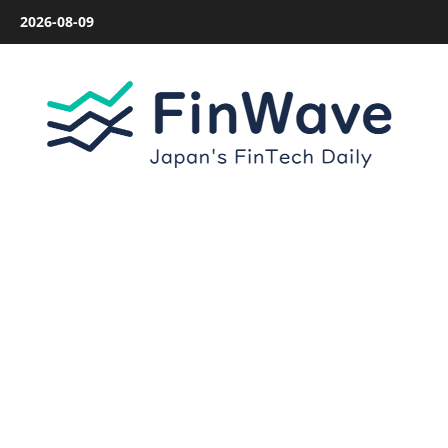
内
2026-08-09
容
を
ス
キ
ッ
プ