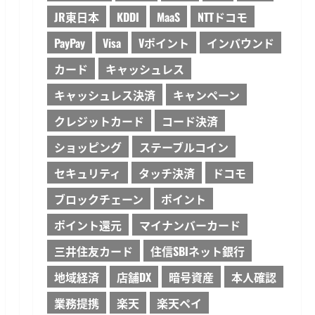
JR東日本
KDDI
MaaS
NTTドコモ
PayPay
Visa
Vポイント
インバウンド
カード
キャッシュレス
キャッシュレス決済
キャンペーン
クレジットカード
コード決済
ショッピング
ステーブルコイン
セキュリティ
タッチ決済
ドコモ
ブロックチェーン
ポイント
ポイント還元
マイナンバーカード
三井住友カード
住信SBIネット銀行
地域経済
店舗DX
暗号資産
本人確認
業務提携
楽天
楽天ペイ