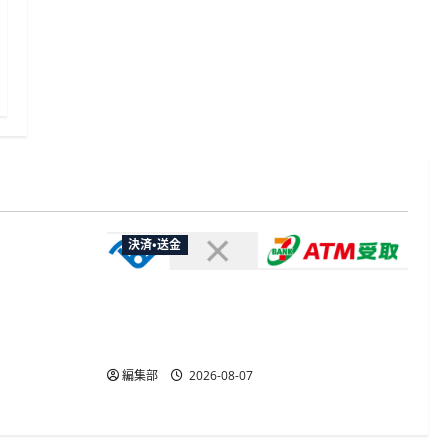
決済・送金
やXなど大
欺広告の対
セブン・ペイメントサービス、須賀川
市の妊婦支援給付金に「ATM受取」を
提供開始
編集部
2026-08-07