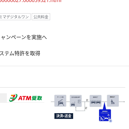
000000027.000059521.html
ミマデジタルワン
公共料金
済キャンペーンを実施へ
送金システム特許を取得
メントサービス、須
決済・送金
婦支援給付金に
」を提供開始