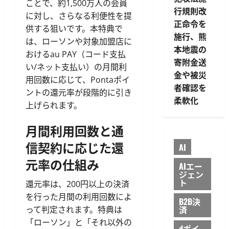
ことで、約1,500万人の会員
行規則改
に対し、さらなる利便性を提
正命令を
供する狙いです。本特典で
施行、熊
は、ローソンや対象加盟店に
本地震の
おけるau PAY（コード支払
寄附金送
い/ネット支払い）の月間利
金や被災
用回数に応じて、Pontaポイ
者確認を
ントの還元率が段階的に引き
柔軟化
上げられます。
月間利用回数と通
信契約に応じた還
AI
元率の仕組み
AIエー
ジェン
ト
還元率は、200円以上の決済
を行った月間の利用回数によ
B2B決
済
って判定されます。特典は
「ローソン」と「それ以外の
dポイ