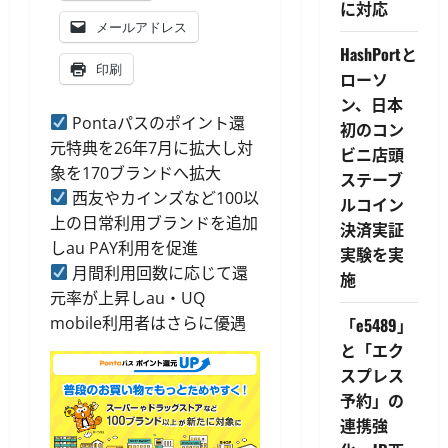
に対応
メールアドレス
HashPortと
印刷
ローソ
ン、日本
Pontaパスのポイント還
初のコン
元特典を26年7月に拡大し対
ビニ店頭
象を170ブランドへ拡大
ステーブ
西友やカインズなど100以
ルコイン
上の日常利用ブランドを追加
決済実証
しau PAY利用を促進
実験を実
月間利用回数に応じて還
施
元率が上昇しau・UQ
mobile利用者はさらに優遇
「e5489」
と「エク
スプレス
予約」の
連携強