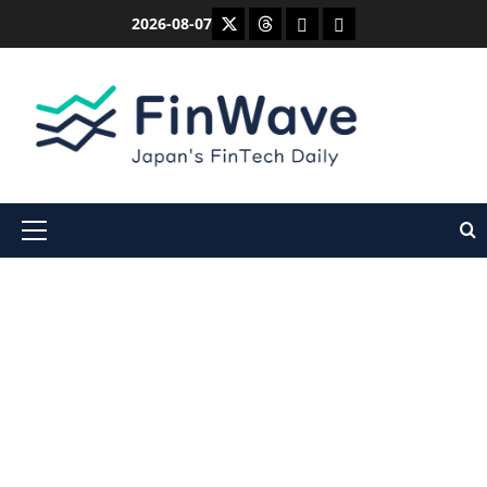
内
X
Threads
Bluesky
Mastodon
2026-08-07
容
を
ス
キ
ッ
プ
メ
イ
ン
メ
ニ
ュ
ー