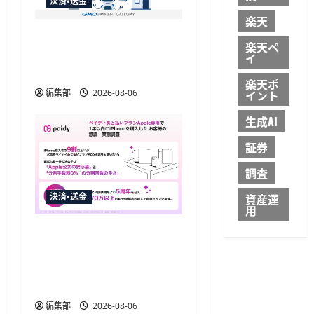
決済・送金
楽天
GMO-PGがAIエージェント
楽天ペ
購買の共通仕様「UCP」
イ
準拠の決済基盤を構築
楽天ポ
編集部
2026-08-06
イント
生成AI
証券
調査
決済・送金
資産運
用
Paidy調査、iPhone購入者
の9割が「あと払いプラン
Apple専用」の継続利用を
希望
編集部
2026-08-06