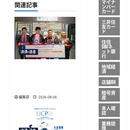
マイナ
ョ
関連記事
ンバー
カード
ン
三井住
友カー
ド
住信
SBIネ
ット銀
決済・送金
行
地域経
HashPortとローソン、日
済
本初のコンビニ店頭ステ
ーブルコイン決済実証実
店舗DX
験を実施
暗号資
産
編集部
2026-08-06
本人確
認
業務提
携