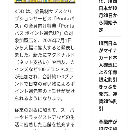
化、JR西
日本が10
KDDIは、会員制サブスクリ
月20日か
プションサービス「Pontaパ
ら開始予
ス」の会員向け特典「Ponta
定
パス ポイント還元UP」の対
象加盟店を、2026年7月1日
JR西日本
から大幅に拡大すると発表し
がマイナ
ました。新たにマクドナルド
カード本
（ネット支払い）や西友、カ
人確認に
インズなど100ブランド以上
よる年齢
が追加され、合計約170ブラ
限定割引
ンドで日常の買い物によるポ
きっぷを
イント還元率の上乗せが受け
発売、運
られるようになります。
賃20%割
引
従来の対象に加えて、スーパ
ーやドラッグストアなどの生
金融庁が
活に密着した店舗を拡充する
犯収法施