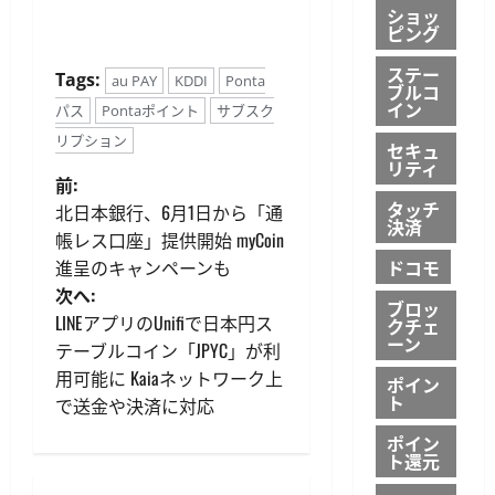
ショッ
ピング
ステー
Tags:
au PAY
KDDI
Ponta
ブルコ
イン
パス
Pontaポイント
サブスク
リプション
セキュ
リティ
投
前:
タッチ
北日本銀行、6月1日から「通
決済
稿
帳レス口座」提供開始 myCoin
ドコモ
進呈のキャンペーンも
ナ
次へ:
ブロッ
ビ
LINEアプリのUnifiで日本円ス
クチェ
ーン
テーブルコイン「JPYC」が利
ゲ
用可能に Kaiaネットワーク上
ポイン
ト
で送金や決済に対応
ー
ポイン
シ
ト還元