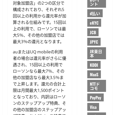
対象加盟店」の2つの区分で
ント
構成されており、それぞれ5
d払い
回以上の利用から還元率が加
算される仕組みです。15回以
eKYC
上の利用で、ローソンでは最
JCB
大5％、その他の加盟店では
JPYC
最大3％の還元となります。
JR東日
auまたはUQ mobileの利用
本
者の場合は還元率がさらに優
KDDI
遇され、15回以上の利用で
ローソンなら最大7％、その
MaaS
他の加盟店なら最大3.5％ま
NTTド
で上昇します。還元の合計上
コモ
限は月間最大1,500ポイント
となっており、内訳はローソ
PayPay
ンのステップアップ特典、そ
Visa
の他の加盟店のステップアッ