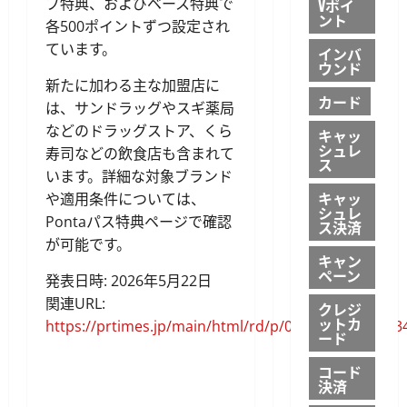
プ特典、およびベース特典で
Vポイ
ント
各500ポイントずつ設定され
ています。
インバ
ウンド
新たに加わる主な加盟店に
カード
は、サンドラッグやスギ薬局
などのドラッグストア、くら
キャッ
シュレ
寿司などの飲食店も含まれて
ス
います。詳細な対象ブランド
キャッ
や適用条件については、
シュレ
Pontaパス特典ページで確認
ス決済
が可能です。
キャン
ペーン
発表日時: 2026年5月22日
関連URL:
クレジ
ットカ
https://prtimes.jp/main/html/rd/p/000001296.00003
ード
​ ​​​ ​ ​
コード
決済