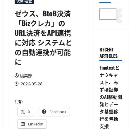
決済・送金
ゼウス、BtoB決済
検
索
「Bizクレカ」の
URL決済をAPI連携
に対応 システムと
RECENT
の自動連携が可能
ARTICLES
に
Finatextと
ナウキャ
編集部
スト、み
2026-05-28
ずほ証券
のAI駆動開
共有:
発とデー
タ基盤移
X
Facebook
行を包括
LinkedIn
支援