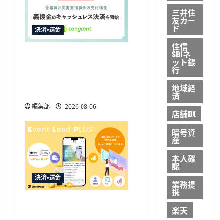
三井住
友カー
ド
決済・送金
住信
SBIネ
コングラント、2026年熊
ット銀
本地震の企業向け募金で
行
キャッシュレス決済を開
地域経
始
済
編集部
2026-08-06
店舗DX
暗号資
産
本人確
認
決済・送金
業務提
携
Event Lead PLUSがApple
楽天
Pay・Google Pay対応、決