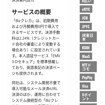
d払い
eKYC
サービスの概要
JCB
「Bizクレカ」は、初期費用
JPYC
および月額費用0円で導入で
きるサービスです。決済手数
JR東日
料は2.24%（クレジットカー
本
ド会社の審査により変動する
KDDI
場合あり）に設定されていま
す。本人認証サービス「EMV
MaaS
3-Dセキュア」を標準搭載し
NTTド
ており、英語表記の決済ペー
コモ
ジも提供されます。
PayPay
同社は、システム開発不要で
Visa
導入可能なメール決済・URL
決済のほか、運用に合わせて
Vポイ
ント
システム接続型の「Bizクレ