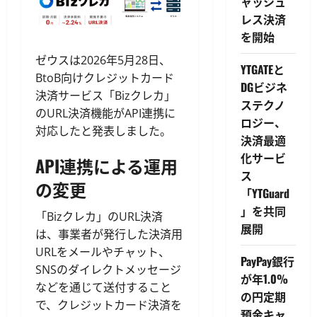
ャッシュ
レス決済
を開始
ゼウスは2026年5月28日、
YTGATEと
BtoB向けクレジットカード
DGビジネ
決済サービス「Bizクレカ」
ステクノ
のURL決済機能がAPI連携に
ロジー、
対応したと発表しました。
決済最適
化サービ
API連携による運用
ス
の変更
「YTGuard
」を共同
「Bizクレカ」のURL決済
展開
は、事業者が発行した決済用
URLをメールやチャット、
PayPay銀行
SNSのダイレクトメッセージ
が年1.0%
などを通じて送付すること
の円定期
で、クレジットカード決済を
預金キャ