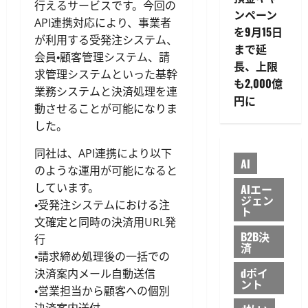
行えるサービスです。今回の
ンペーン
API連携対応により、事業者
を9月15日
が利用する受発注システム、
まで延
会員・顧客管理システム、請
長、上限
求管理システムといった基幹
も2,000億
業務システムと決済処理を連
円に
動させることが可能になりま
した。
同社は、API連携により以下
AI
のような運用が可能になると
しています。
AIエー
ジェン
・受発注システムにおける注
ト
文確定と同時の決済用URL発
B2B決
行
済
・請求締め処理後の一括での
dポイ
決済案内メール自動送信
ント
・営業担当から顧客への個別
決済案内送付