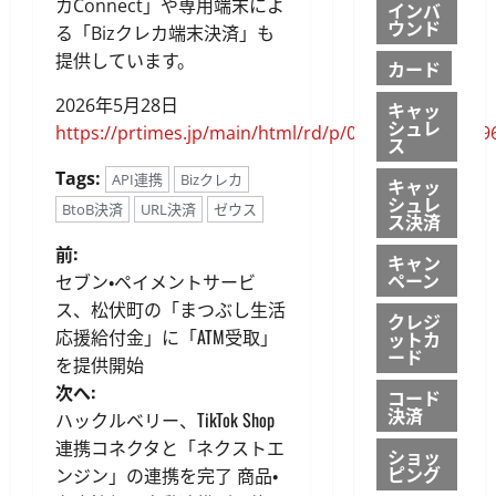
カConnect」や専用端末によ
インバ
ウンド
る「Bizクレカ端末決済」も
提供しています。
カード
2026年5月28日
キャッ
シュレ
https://prtimes.jp/main/html/rd/p/000000049.00009
ス
Tags:
API連携
Bizクレカ
キャッ
シュレ
BtoB決済
URL決済
ゼウス
ス決済
投
前:
キャン
ペーン
セブン・ペイメントサービ
稿
ス、松伏町の「まつぶし生活
クレジ
応援給付金」に「ATM受取」
ットカ
ナ
ード
を提供開始
ビ
次へ:
コード
決済
ハックルベリー、TikTok Shop
ゲ
連携コネクタと「ネクストエ
ショッ
ピング
ンジン」の連携を完了 商品・
ー