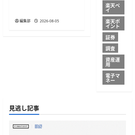
済と顧客データ取得を一
楽天ペ
イ
体化
楽天ポ
編集部
2026-08-05
イント
証券
調査
資産運
用
電子マ
ネー
見逃し記事