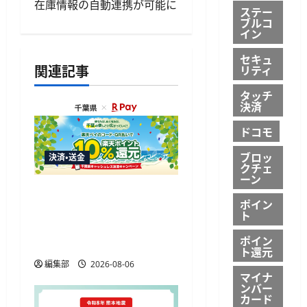
在庫情報の自動連携が可能に
ステー
シ
ブルコ
イン
ョ
セキュ
関連記事
リティ
ン
タッチ
決済
ドコモ
ブロッ
決済・送金
クチェ
ーン
楽天ペイ、千葉県の10%
ポイン
還元キャンペーンに参加
ト
通常特典と合わせ最大
ポイン
12.5%還元
ト還元
編集部
2026-08-06
マイナ
ンバー
カード