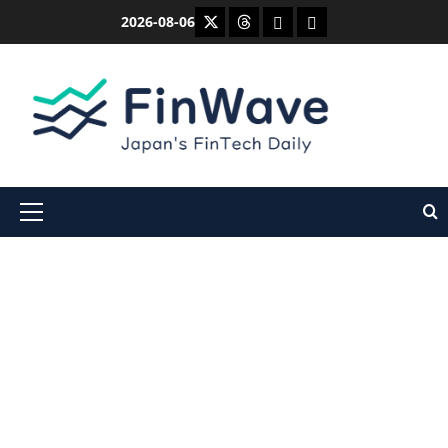
内
X
Threads
Bluesky
Mastodon
2026-08-06
容
を
ス
キ
ッ
プ
メ
イ
ン
メ
ニ
ュ
ー