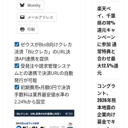
Bluesky
楽天ペ
イ、千葉
メールアドレス
県の10%
還元キャ
印刷
ンペーン
に参加 通
ゼウスがBtoB向けクレカ
常特典と
決済「Bizクレカ」のURL決
合わせ最
済API連携を提供
大12.5%還
受発注や請求管理システ
元
ムとの連携で決済URLの自動
発行が可能
コングラ
初期費用・月額0円で決済
ント、
手数料は業界最安値水準の
2026年熊
2.24%から設定
本地震の
企業向け
募金でキ