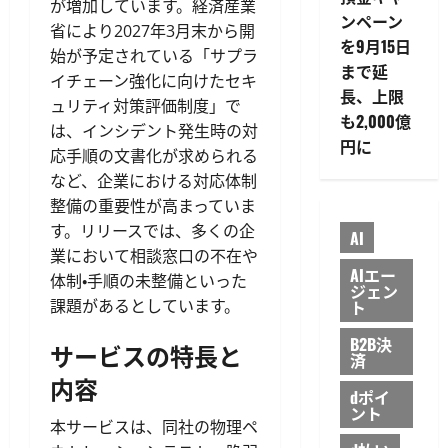
が増加しています。経済産業
ンペーン
省により2027年3月末から開
を9月15日
始が予定されている「サプラ
まで延
イチェーン強化に向けたセキ
長、上限
ュリティ対策評価制度」で
も2,000億
は、インシデント発生時の対
円に
応手順の文書化が求められる
など、企業における対応体制
整備の重要性が高まっていま
す。リリースでは、多くの企
AI
業において相談窓口の不在や
AIエー
体制・手順の未整備といった
ジェン
ト
課題があるとしています。
B2B決
サービスの特長と
済
内容
dポイ
ント
本サービスは、同社の物理ペ