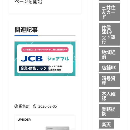
シ
ペーンを開始
三井住
友カー
ョ
ド
ン
住信
関連記事
SBIネ
ット銀
行
地域経
済
店舗DX
企業・財務テック
暗号資
産
JCBとシェアフルが提携、
加盟店のアルバイト不足
本人確
解決に向け初のHR協定
認
編集部
2026-08-05
業務提
携
楽天