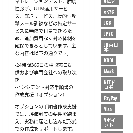
d払い
ネトレーションテスト、脆弱
性診断、UTM運用サービ
eKYC
ス、EDRサービス、標的型攻
JCB
撃メール訓練などの特定サー
ビスに無償で付帯できるた
JPYC
め、追加費用なく対応体制を
JR東日
確保できるとしています。主
本
な内容は以下の通りです。
KDDI
・24時間365日の相談窓口提
MaaS
供および専門会社への取り次
ぎ
NTTド
コモ
・インシデント対応手順書の
作成支援（オプション）
PayPay
オプションの手順書作成支援
Visa
では、評価制度の要件を踏ま
Vポイ
え、実務に落とし込んだ形式
ント
での作成をサポートします。