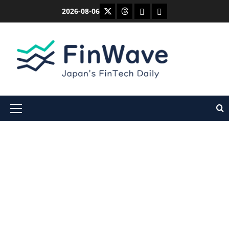
内
X
Threads
Bluesky
Mastodon
2026-08-06
容
を
ス
キ
ッ
プ
メ
イ
ン
メ
ニ
ュ
ー