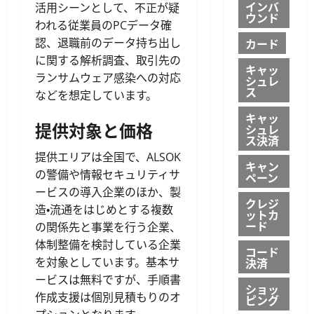
インバ
活用シーンとして、不正が疑
ウンド
われる従業員のPCデータ確
カード
認、退職前のデータ持ち出し
に関する解析調査、取引先の
キャッ
ランサムウェア感染への対応
シュレ
ス
などを想定しています。
キャッ
提供対象と価格
シュレ
ス決済
提供エリアは全国で、ALSOK
キャン
の警備や情報セキュリティサ
ペーン
ービスの導入企業のほか、製
クレジ
造・流通をはじめとする複数
ットカ
ード
の関係先と事業を行う企業、
体制整備を検討している企業
コード
決済
を対象としています。基本サ
ービスは無料ですが、手順書
ショッ
作成支援は個別見積もりのオ
ピング