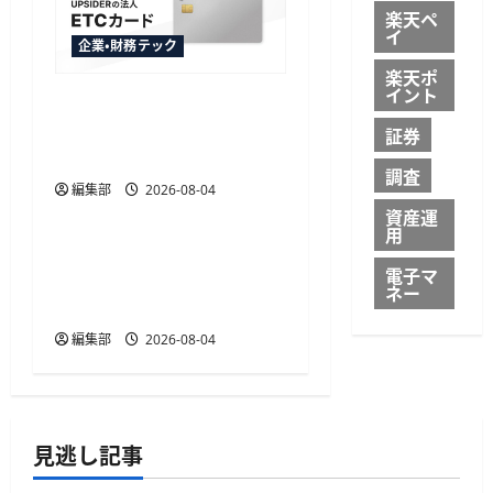
楽天ペ
イ
企業・財務テック
楽天ポ
イント
UPSIDERがクレカ紐付け不
要の法人向けETCカードを
証券
提供開始、年会費無料
調査
編集部
2026-08-04
企業・財務テック
資産運
用
Visaが不正検出のBioCatch
電子マ
を24億ドルで買収合意、
ネー
決済前の対策強化へ
編集部
2026-08-04
見逃し記事