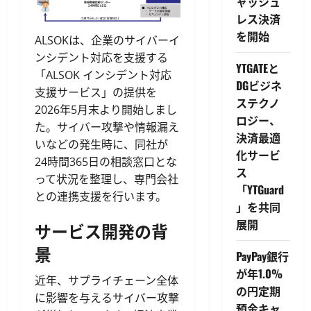
ャッシュ
レス決済
を開始
ALSOKは、企業のサイバーイ
ンシデント対応を支援する
YTGATEと
「ALSOK インシデント対応
DGビジネ
支援サービス」の提供を
ステクノ
2026年5月末より開始しまし
ロジー、
た。サイバー攻撃や情報漏え
決済最適
いなどの発生時に、同社が
化サービ
24時間365日の相談窓口とな
ス
って状況を整理し、専門会社
「YTGuard
との連携支援を行います。
」を共同
展開
サービス開発の背
景
PayPay銀行
が年1.0%
近年、サプライチェーン全体
の円定期
に影響を与えるサイバー攻撃
預金キャ