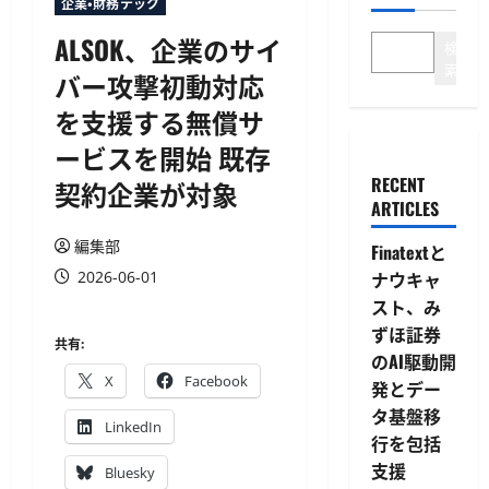
企業・財務テック
ALSOK、企業のサイ
検
索
バー攻撃初動対応
を支援する無償サ
ービスを開始 既存
RECENT
契約企業が対象
ARTICLES
編集部
Finatextと
2026-06-01
ナウキャ
スト、み
ずほ証券
共有:
のAI駆動開
X
Facebook
発とデー
タ基盤移
LinkedIn
行を包括
支援
Bluesky