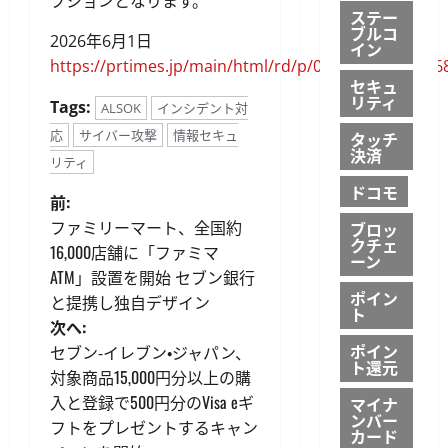
プションとなります。
ステー
ブルコ
2026年6月1日
イン
https://prtimes.jp/main/html/rd/p/000000034.00006
セキュ
リティ
Tags:
ALSOK
インシデント対
応
サイバー攻撃
情報セキュ
タッチ
決済
リティ
ドコモ
投
前:
ファミリーマート、全国約
ブロッ
稿
クチェ
16,000店舗に「ファミマ
ーン
ATM」設置を開始 セブン銀行
ナ
ポイン
と提携し独自デザイン
ト
ビ
次へ:
ポイン
セブン‐イレブン・ジャパン、
ト還元
ゲ
対象商品15,000円分以上の購
入と登録で500円分のVisa eギ
マイナ
ー
ンバー
フトをプレゼントするキャン
カード