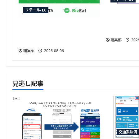
リテール・EC
TableCheck
連携開始、
トレタ予約台帳とビズイートが
動販促が可
自動連携、法人予約データをリ
編集部
2026
アルタイムに反映
編集部
2026-08-06
見逃し記事
交通系決済