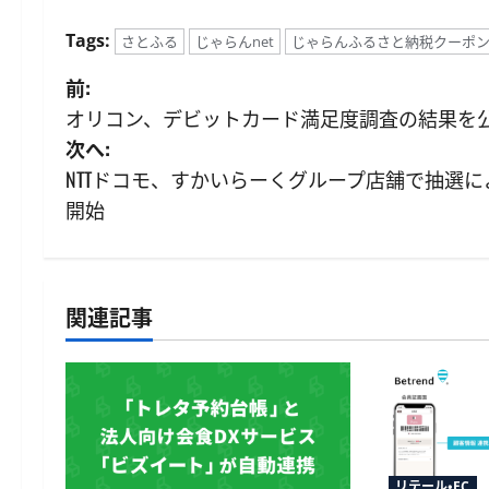
Tags:
さとふる
じゃらんnet
じゃらんふるさと納税クーポ
投
前:
オリコン、デビットカード満足度調査の結果を公
稿
次へ:
ナ
NTTドコモ、すかいらーくグループ店舗で抽選に
開始
ビ
ゲ
ー
関連記事
シ
ョ
ン
リテール・EC