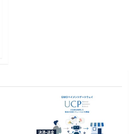
改正命令を
送金や被災
決済・送金