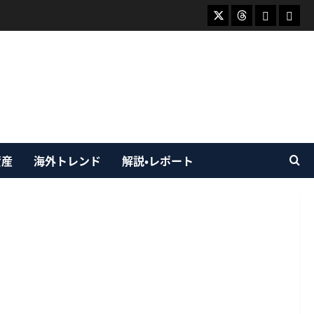
X
Threads
Bluesky
Mast
資産
海外トレンド
解説・レポート