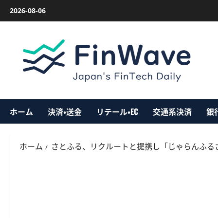
内
2026-08-06
容
を
ス
キ
ッ
プ
ホーム
決済・送金
リテール・EC
交通系決済
銀
ホーム
さとふる、リクルートと提携し「じゃらんふるさ