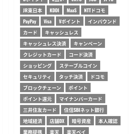
JR東日本
KDDI
MaaS
NTTドコモ
PayPay
Visa
Vポイント
インバウンド
カード
キャッシュレス
キャッシュレス決済
キャンペーン
クレジットカード
コード決済
ショッピング
ステーブルコイン
セキュリティ
タッチ決済
ドコモ
ブロックチェーン
ポイント
ポイント還元
マイナンバーカード
三井住友カード
住信SBIネット銀行
地域経済
店舗DX
暗号資産
本人確認
業務提携
楽天
楽天ペイ