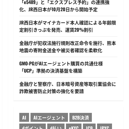
「e5489」と「エクスプレス予約」の連携強
化、JR西日本が10月20日から開始予定
JR西日本がマイナカード本人確認による年齢限
定割引きっぷを発売、運賃20%割引
金融庁が犯収法施行規則改正命令を施行、熊本
地震の寄附金送金や被災者確認を柔軟化
GMO-PGがAIエージェント購買の共通仕様
「UCP」準拠の決済基盤を構築
金融庁と警察庁、日本暗号資産等取引業協会に
詐欺被害防止対策の強化を要請
AI
AIエージェント
B2B決済
dポイント
d払い
eKYC
JCB
JPYC