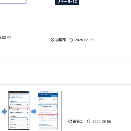
リテール・EC
がCRM「betrend」と
YTGATEとDGビジネステクノロジ
予約データ活用で自
ー、決済最適化サービス
能に
「YTGuard」を共同展開
-08-06
編集部
2026-08-06
ID・規制
金融庁が犯収法施行規則
施行、熊本地震の寄附金
者確認を柔軟化
編集部
2026-08-06