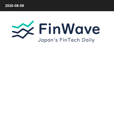
内
2026-08-08
容
を
ス
キ
ッ
プ