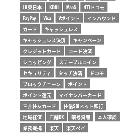
JR東日本
KDDI
MaaS
NTTドコモ
PayPay
Visa
Vポイント
インバウンド
カード
キャッシュレス
キャッシュレス決済
キャンペーン
クレジットカード
コード決済
ショッピング
ステーブルコイン
セキュリティ
タッチ決済
ドコモ
ブロックチェーン
ポイント
ポイント還元
マイナンバーカード
三井住友カード
住信SBIネット銀行
地域経済
店舗DX
暗号資産
本人確認
業務提携
楽天
楽天ペイ