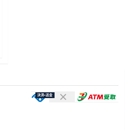
決済・送金
やXなど大
欺広告の対
セブン・ペイメントサービス、須賀川
市の妊婦支援給付金に「ATM受取」を
提供開始