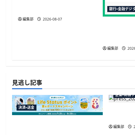
間取引に対応へ、12月6日から日
ン
銀行・金融デジ
中の取引が可能に
編集部
2026-08-07
三菱UFJ銀
TRUSTDO
を活用
編集部
2026
見逃し記事
企業・財務
決済・送金
弥生が「弥
供開始、P
JALカードが夏のボーナスキャンペー
編集部
2
ンを開催、最大30ボーナスLSP獲得の