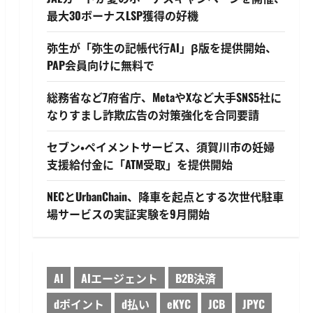
最大30ボーナスLSP獲得の好機
弥生が「弥生の記帳代行AI」β版を提供開始、
PAP会員向けに無料で
総務省など7府省庁、MetaやXなど大手SNS5社に
なりすまし詐欺広告の対策強化を合同要請
セブン・ペイメントサービス、須賀川市の妊婦
支援給付金に「ATM受取」を提供開始
NECとUrbanChain、降車を起点とする次世代駐車
場サービスの実証実験を9月開始
AI
AIエージェント
B2B決済
dポイント
d払い
eKYC
JCB
JPYC