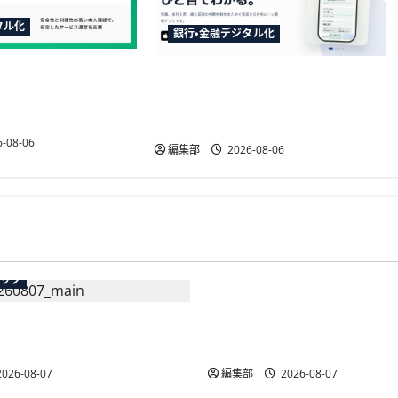
タル化
銀行・金融デジタル化
行の請求書買取に
TakeKApp、住宅ローン管理アプ
CK導入、公的個人認証
リ『わたしの住宅ローン管理』
を提供開始
-08-06
編集部
2026-08-06
広告
テック
総務省など7府省庁、Meta
生の記帳代行AI」β版を提
手SNS5社になりすまし詐
AP会員向けに無料で
策強化を合同要請
026-08-07
編集部
2026-08-07