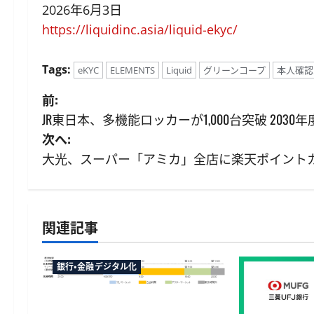
2026年6月3日
https://liquidinc.asia/liquid-ekyc/
Tags:
eKYC
ELEMENTS
Liquid
グリーンコープ
本人確認
投
前:
JR東日本、多機能ロッカーが1,000台突破 2030年
稿
次へ:
ナ
大光、スーパー「アミカ」全店に楽天ポイントカー
ビ
ゲ
関連記事
ー
銀行・金融デジタル化
シ
ョ
マネックス証券が米国株の23時