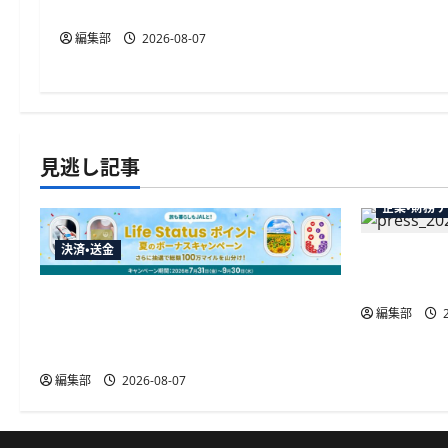
データを直接取得
編集部
2026-08-07
見逃し記事
企業・財務
決済・送金
弥生が「弥
供開始、P
JALカードが夏のボーナスキャンペー
編集部
2
ンを開催、最大30ボーナスLSP獲得の
好機
編集部
2026-08-07