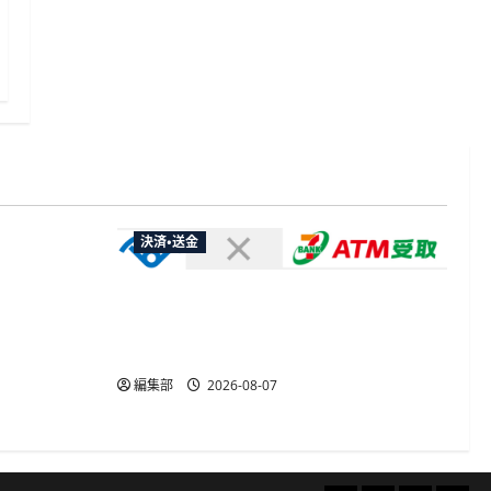
決済・送金
やXなど大
欺広告の対
セブン・ペイメントサービス、須賀川
市の妊婦支援給付金に「ATM受取」を
提供開始
編集部
2026-08-07