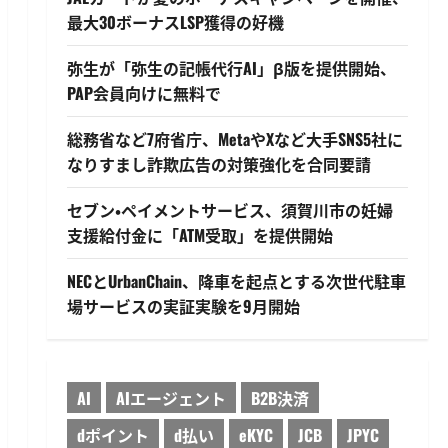
最大30ボーナスLSP獲得の好機
弥生が「弥生の記帳代行AI」β版を提供開始、
PAP会員向けに無料で
総務省など7府省庁、MetaやXなど大手SNS5社に
なりすまし詐欺広告の対策強化を合同要請
セブン・ペイメントサービス、須賀川市の妊婦
支援給付金に「ATM受取」を提供開始
NECとUrbanChain、降車を起点とする次世代駐車
場サービスの実証実験を9月開始
AI
AIエージェント
B2B決済
dポイント
d払い
eKYC
JCB
JPYC