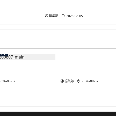
国際標準化へ審議開始、TISIな
ど4者が提案
編集部
2026-08-05
広告
テック
総務省など7府省庁、Meta
生の記帳代行AI」β版を提
手SNS5社になりすまし詐
AP会員向けに無料で
策強化を合同要請
026-08-07
編集部
2026-08-07