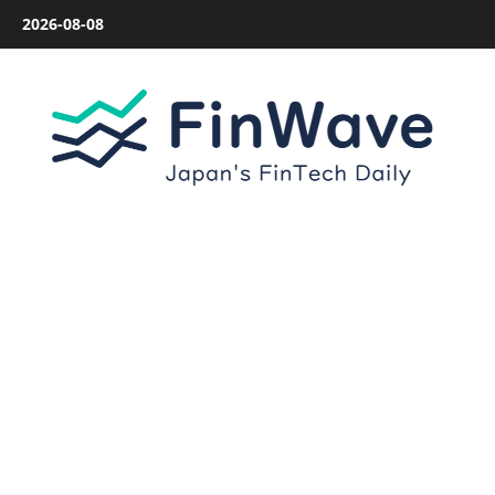
内
2026-08-08
容
を
ス
キ
ッ
プ