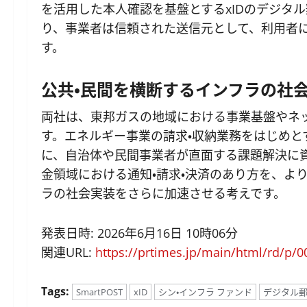
を活用した本人確認を基盤とするxIDのデジタル郵
り、事業者は信頼された送信元として、利用者
す。
公共・民間を横断するインフラの社
両社は、東邦ガスの地域における事業基盤やネッ
す。エネルギー事業の請求・収納業務をはじめ
に、自治体や民間事業者が直面する課題解決に
金領域における通知・請求・決済のあり方を、よ
ラの社会実装をさらに加速させる考えです。
発表日時: 2026年6月16日 10時06分
関連URL:
https://prtimes.jp/main/html/rd/p/
Tags:
SmartPOST
xID
シン・インフラ ファンド
デジタル