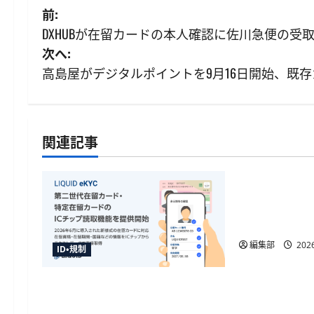
投
前:
DXHUBが在留カードの本人確認に佐川急便の受
稿
次へ:
ナ
高島屋がデジタルポイントを9月16日開始、既存
ビ
ゲ
関連記事
ID・規制
ー
シ
金融庁が犯
令を施行、
ョ
金や被災者
ン
編集部
2026
ID・規制
「LIQUID eKYC」が新様式在留カ
ードのIC読取に対応、テキスト