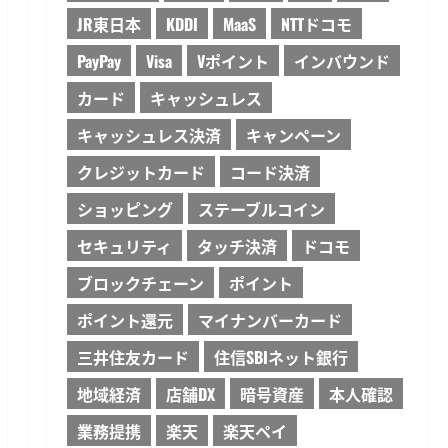
JR東日本
KDDI
MaaS
NTTドコモ
PayPay
Visa
Vポイント
インバウンド
カード
キャッシュレス
キャッシュレス決済
キャンペーン
クレジットカード
コード決済
ショッピング
ステーブルコイン
セキュリティ
タッチ決済
ドコモ
ブロックチェーン
ポイント
ポイント還元
マイナンバーカード
三井住友カード
住信SBIネット銀行
地域経済
店舗DX
暗号資産
本人確認
業務提携
楽天
楽天ペイ