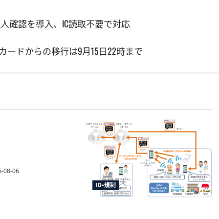
取人確認を導入、IC読取不要で対応
カードからの移行は9月15日22時まで
収法施行規則改正命
熊本地震の寄附金送
確認を柔軟化
-08-06
ID・規制
センサデータストアシステムの