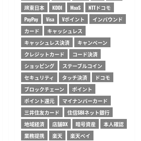
JR東日本
KDDI
MaaS
NTTドコモ
PayPay
Visa
Vポイント
インバウンド
カード
キャッシュレス
キャッシュレス決済
キャンペーン
クレジットカード
コード決済
ショッピング
ステーブルコイン
セキュリティ
タッチ決済
ドコモ
ブロックチェーン
ポイント
ポイント還元
マイナンバーカード
三井住友カード
住信SBIネット銀行
地域経済
店舗DX
暗号資産
本人確認
業務提携
楽天
楽天ペイ