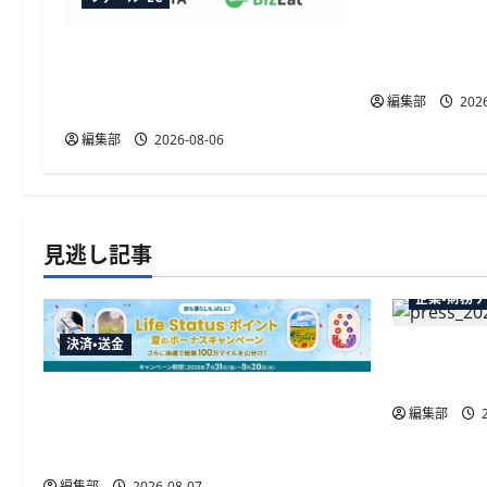
TableCheck
連携開始、
トレタ予約台帳とビズイートが
動販促が可
自動連携、法人予約データをリ
編集部
2026
アルタイムに反映
編集部
2026-08-06
見逃し記事
企業・財務
決済・送金
弥生が「弥
供開始、P
JALカードが夏のボーナスキャンペー
編集部
2
ンを開催、最大30ボーナスLSP獲得の
好機
編集部
2026-08-07