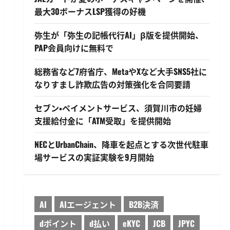
最大30ボーナスLSP獲得の好機
弥生が「弥生の記帳代行AI」β版を提供開始、
PAP会員向けに無料で
総務省など7府省庁、MetaやXなど大手SNS5社に
なりすまし詐欺広告の対策強化を合同要請
セブン・ペイメントサービス、須賀川市の妊婦
支援給付金に「ATM受取」を提供開始
NECとUrbanChain、降車を起点とする次世代駐車
場サービスの実証実験を9月開始
AI
AIエージェント
B2B決済
dポイント
d払い
eKYC
JCB
JPYC