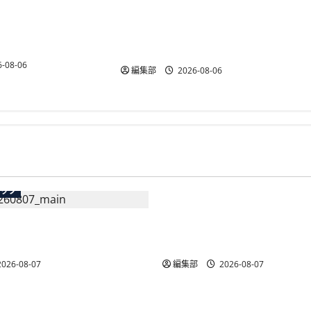
がCRM「betrend」と
YTGATEとDGビジネステクノロジ
予約データ活用で自
ー、決済最適化サービス
能に
「YTGuard」を共同展開
-08-06
編集部
2026-08-06
広告
テック
総務省など7府省庁、Meta
生の記帳代行AI」β版を提
手SNS5社になりすまし詐
AP会員向けに無料で
策強化を合同要請
026-08-07
編集部
2026-08-07