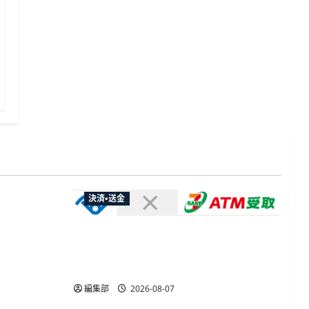
決済・送金
やXなど大
欺広告の対
セブン・ペイメントサービス、須賀川
市の妊婦支援給付金に「ATM受取」を
提供開始
編集部
2026-08-07