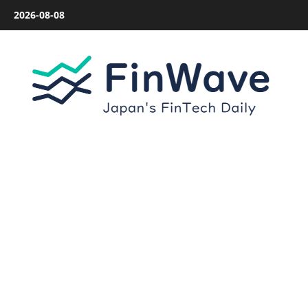
内
2026-08-08
容
を
ス
キ
ッ
プ