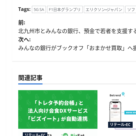
Tags:
5G SA
F1日本グランプリ
エリクソン・ジャパン
ソフ
投
前:
北九州市とみんなの銀行、預金で若者を支援する仕
稿
次へ:
ナ
みんなの銀行がブックオフ「おまかせ買取」へ振
ビ
ゲ
関連記事
ー
シ
ョ
ン
リテール・EC
リテール・EC