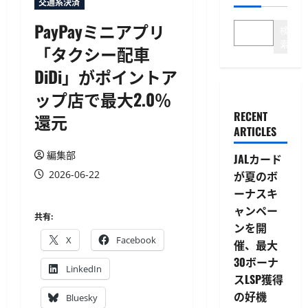
交通系決済
PayPayミニアプリ
検
索
「タクシー配車
DiDi」がポイントア
ップ店で最大2.0％
RECENT
還元
ARTICLES
編集部
JALカード
2026-06-22
が夏のボ
ーナスキ
ャンペー
共有:
ンを開
X
Facebook
催、最大
30ボーナ
LinkedIn
スLSP獲得
の好機
Bluesky