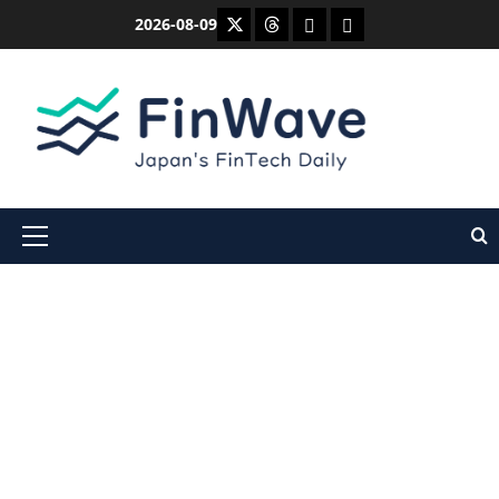
内
X
Threads
Bluesky
Mastodon
2026-08-09
容
を
ス
キ
ッ
プ
メ
イ
ン
メ
ニ
ュ
ー