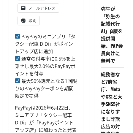
弥生が
メールアドレス
「弥生の
印刷
記帳代行
AI」β版を
PayPayのミニアプリ「タ
提供開
クシー配車 DiDi」がポイン
始、PAP会
トアップ店に追加
員向けに
通常の付与率に0.5％を上
無料で
乗せし最大2.0％のPayPayポ
イントを付与
総務省な
最大50％還元となる1回限
ど7府省
りのPayPayクーポンを期間
庁、Meta
限定で提供
やXなど大
手SNS5社
PayPayは2026年6月22日、
になりす
ミニアプリ「タクシー配車
まし詐欺
DiDi」が「PayPayポイント
広告の対
アップ店」に加わったと発表