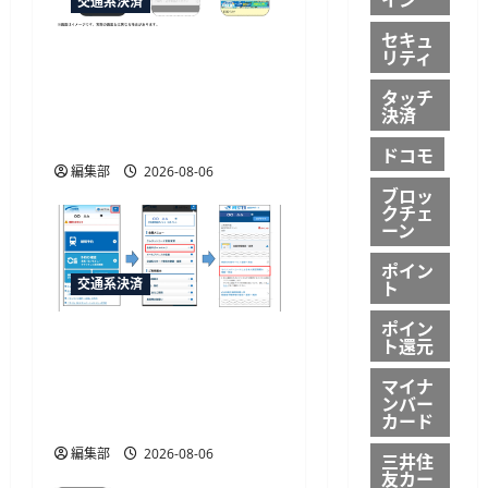
交通系決済
セキュ
リティ
「e5489」と「エクスプレ
ス予約」の連携強化、JR
タッチ
西日本が10月20日から開
決済
始予定
ドコモ
編集部
2026-08-06
ブロッ
クチェ
ーン
ポイン
ト
交通系決済
ポイン
JR西日本がマイナカード
ト還元
本人確認による年齢限定
マイナ
割引きっぷを発売、運賃
ンバー
カード
20%割引
編集部
2026-08-06
三井住
友カー