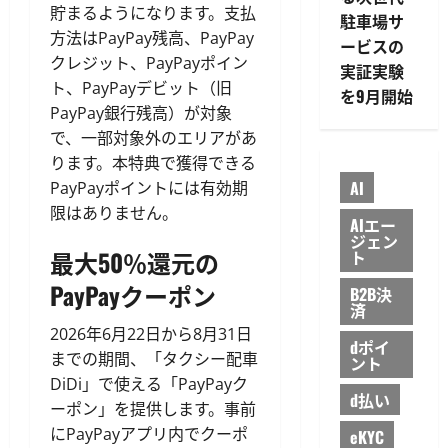
貯まるようになります。支払
駐車場サ
方法はPayPay残高、PayPay
ービスの
クレジット、PayPayポイン
実証実験
ト、PayPayデビット（旧
を9月開始
PayPay銀行残高）が対象
で、一部対象外のエリアがあ
ります。本特典で獲得できる
AI
PayPayポイントには有効期
限はありません。
AIエー
ジェン
最大50％還元の
ト
PayPayクーポン
B2B決
済
2026年6月22日から8月31日
dポイ
までの期間、「タクシー配車
ント
DiDi」で使える「PayPayク
d払い
ーポン」を提供します。事前
にPayPayアプリ内でクーポ
eKYC