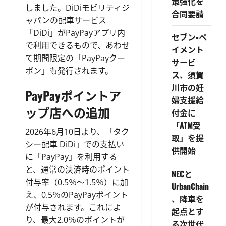
策強化を
しました。DiDiモビリティジ
合同要請
ャパンの配車サービス
「DiDi」がPayPayアプリ内
セブン・ペ
で利用できるもので、あわせ
イメント
て期間限定の「PayPayクー
サービ
ポン」も発行されます。
ス、須賀
川市の妊
PayPayポイントア
婦支援給
ップ店への追加
付金に
「ATM受
2026年6月10日より、「タク
取」を提
シー配車 DiDi」での支払い
供開始
に「PayPay」を利用する
と、通常の決済時のポイント
NECと
付与率（0.5％〜1.5％）に加
UrbanChain
え、0.5％のPayPayポイント
、降車を
が付与されます。これによ
起点とす
り、最大2.0％のポイントが
る次世代