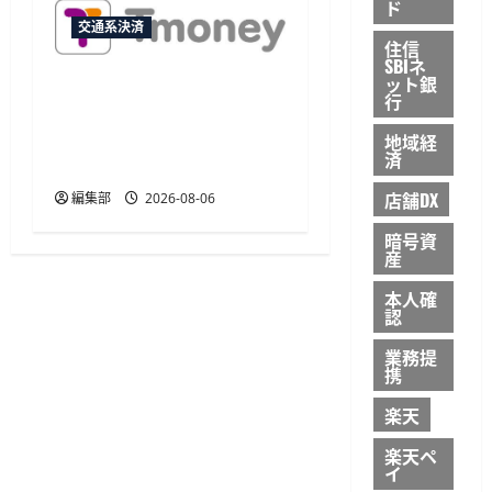
ド
交通系決済
住信
SBIネ
ット銀
JCB、韓国のモバイル
行
TmoneyでApple Payチャー
ジに対応 アプリ内から利
地域経
済
用可能
店舗DX
編集部
2026-08-06
暗号資
産
本人確
認
業務提
携
楽天
楽天ペ
イ