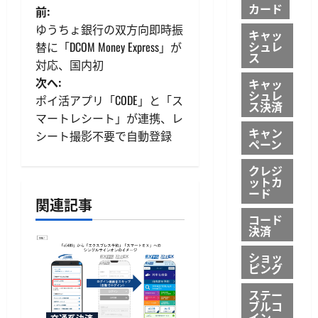
カード
投
前:
ゆうちょ銀行の双方向即時振
キャッ
稿
シュレ
替に「DCOM Money Express」が
ス
対応、国内初
ナ
次へ:
キャッ
シュレ
ビ
ポイ活アプリ「CODE」と「ス
ス決済
マートレシート」が連携、レ
ゲ
キャン
シート撮影不要で自動登録
ペーン
ー
クレジ
ットカ
シ
ード
関連記事
ョ
コード
決済
ン
ショッ
ピング
ステー
ブルコ
イン