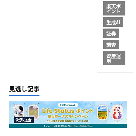
楽天ポ
イント
生成AI
証券
調査
資産運
用
見逃し記事
決済・送金
JALカードが夏のボーナスキャンペーンを開催、