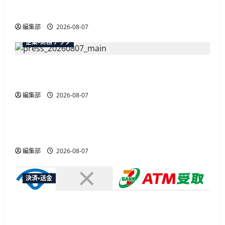
最大30ボーナスLSP獲得の好機
編集部
2026-08-07
企業・財務テック
弥生が「弥生の記帳代行AI」β版を提供開始、
PAP会員向けに無料で
編集部
2026-08-07
広告
総務省など7府省庁、MetaやXなど大手SNS5社に
なりすまし詐欺広告の対策強化を合同要請
編集部
2026-08-07
決済・送金
セブン・ペイメントサービス、須賀川市の妊婦支
援給付金に「ATM受取」を提供開始