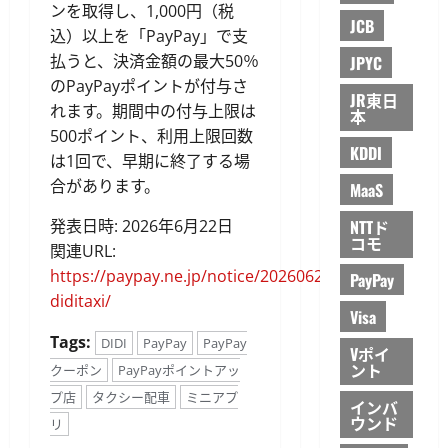
ンを取得し、1,000円（税
JCB
込）以上を「PayPay」で支
払うと、決済金額の最大50％
JPYC
のPayPayポイントが付与さ
JR東日
れます。期間中の付与上限は
本
500ポイント、利用上限回数
KDDI
は1回で、早期に終了する場
合があります。
MaaS
発表日時: 2026年6月22日
NTTド
コモ
関連URL:
https://paypay.ne.jp/notice/20260622/c-
PayPay
diditaxi/
Visa
Tags:
DIDI
PayPay
PayPay
Vポイ
ント
クーポン
PayPayポイントアッ
プ店
タクシー配車
ミニアプ
インバ
ウンド
リ