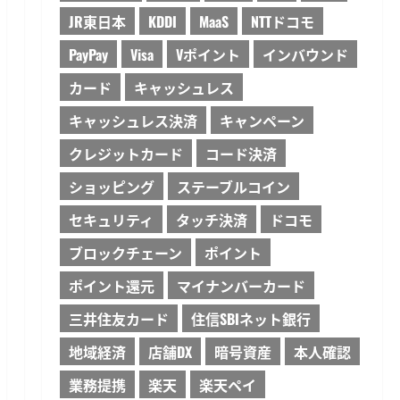
JR東日本
KDDI
MaaS
NTTドコモ
PayPay
Visa
Vポイント
インバウンド
カード
キャッシュレス
キャッシュレス決済
キャンペーン
クレジットカード
コード決済
ショッピング
ステーブルコイン
セキュリティ
タッチ決済
ドコモ
ブロックチェーン
ポイント
ポイント還元
マイナンバーカード
三井住友カード
住信SBIネット銀行
地域経済
店舗DX
暗号資産
本人確認
業務提携
楽天
楽天ペイ