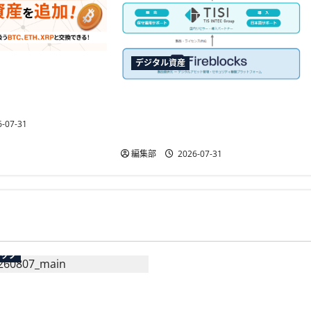
デジタル資産
ントが暗号資産の交
200ポイントから
TISIと米Fireblocksが国内初のリ
柄へ
セラー契約を締結、金融機関向
-07-31
けウォレット基盤を提供
編集部
2026-07-31
広告
テック
総務省など7府省庁、Meta
生の記帳代行AI」β版を提
手SNS5社になりすまし詐
AP会員向けに無料で
策強化を合同要請