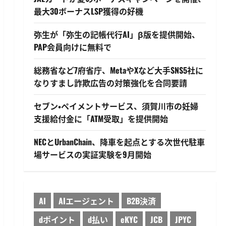
最大30ボーナスLSP獲得の好機
弥生が「弥生の記帳代行AI」β版を提供開始、
PAP会員向けに無料で
総務省など7府省庁、MetaやXなど大手SNS5社に
なりすまし詐欺広告の対策強化を合同要請
セブン・ペイメントサービス、須賀川市の妊婦
支援給付金に「ATM受取」を提供開始
NECとUrbanChain、降車を起点とする次世代駐車
場サービスの実証実験を9月開始
AI
AIエージェント
B2B決済
dポイント
d払い
eKYC
JCB
JPYC