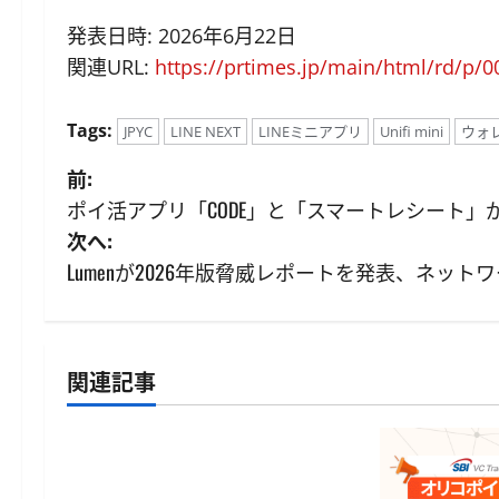
発表日時: 2026年6月22日
関連URL:
https://prtimes.jp/main/html/rd/p/
Tags:
JPYC
LINE NEXT
LINEミニアプリ
Unifi mini
ウォ
投
前:
ポイ活アプリ「CODE」と「スマートレシート
稿
次へ:
ナ
Lumenが2026年版脅威レポートを発表、ネッ
ビ
ゲ
関連記事
デジタル資産
ー
シ
金融庁と警察庁、日本暗号資産
等取引業協会に詐欺被害防止対