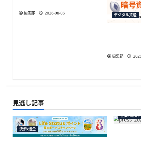
ョ
策の強化を要請
ン
編集部
2026-08-06
デジタル資産
オリコポイ
換に対応、1
BTCなど3銘
編集部
2026
見逃し記事
企業・財務
決済・送金
弥生が「弥
供開始、P