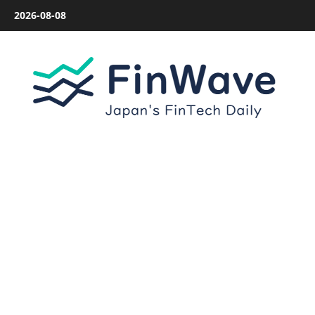
内
2026-08-08
容
を
ス
キ
ッ
プ