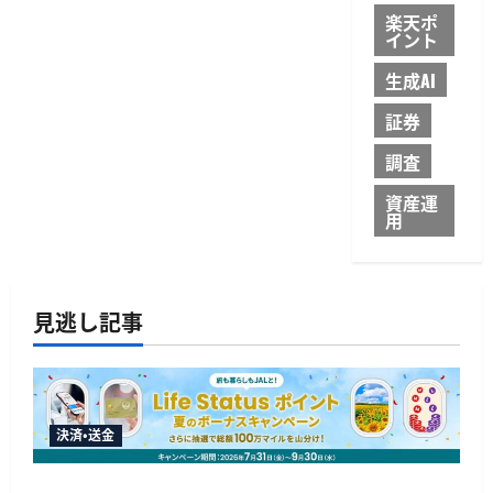
楽天ポ
イント
生成AI
証券
調査
資産運
用
見逃し記事
決済・送金
JALカードが夏のボーナスキャンペーンを開催、