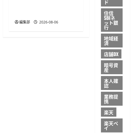
ド
ジに対応 アプリ内から利
住信
用可能
SBIネ
ット銀
編集部
2026-08-06
行
地域経
済
店舗DX
暗号資
産
本人確
認
業務提
携
楽天
楽天ペ
イ