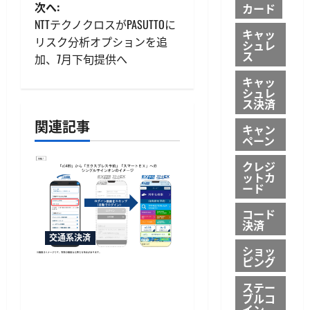
ビ
次へ:
カード
NTTテクノクロスがPASUTTOに
キャッ
ゲ
リスク分析オプションを追
シュレ
ス
加、7月下旬提供へ
ー
キャッ
シ
シュレ
ス決済
ョ
関連記事
キャン
ペーン
ン
クレジ
ットカ
ード
コード
決済
交通系決済
ショッ
ピング
「e5489」と「エクスプレ
ステー
ス予約」の連携強化、JR
ブルコ
西日本が10月20日から開
イン