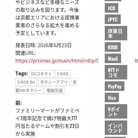
やビジネスなど多様なニーズ
JCB
の取り込みを図ります。今後
は京都エリアにおける提携事
JPYC
業者のさらなる拡大を進める
JR東日
予定としています。
本
発表日時: 2026年6月23日
KDDI
関連URL:
MaaS
https://prtimes.jp/main/html/rd/p/000000258.00003
NTTド
Tags:
DSコネクト
S.RIDE
コモ
S.RIDE Biz
タクシーアプリ
京
PayPay
都MKタクシー
電脳交通
Visa
投
前:
Vポイ
ファミリーマートがファミペ
ント
稿
イ7周年記念で揚げ物最大777
インバ
円当たるゲームや割引を23日
ナ
ウンド
から実施