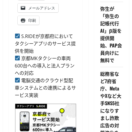
弥生が
メールアドレス
「弥生の
印刷
記帳代行
AI」β版を
S.RIDEが京都府において
提供開
タクシーアプリのサービス提
始、PAP会
供を開始
員向けに
京都MKタクシーの車両
無料で
600台への導入と法人プラン
への対応
総務省な
電脳交通のクラウド型配
ど7府省
車システムとの連携によるサ
庁、Meta
ービス実装
やXなど大
手SNS5社
になりす
まし詐欺
広告の対