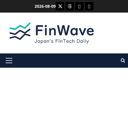
内
X
Threads
Bluesky
Mastodon
2026-08-09
容
を
ス
キ
ッ
プ
メ
イ
ン
メ
ニ
ュ
ー