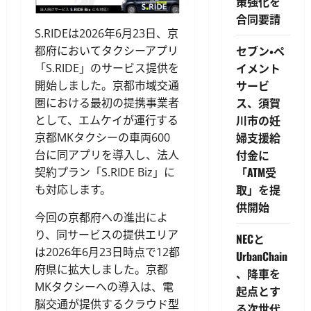
策強化を
合同要請
S.RIDEは2026年6月23日、京
セブン・ペ
都府においてタクシーアプリ
イメント
「S.RIDE」のサービス提供を
サービ
開始しました。京都市域交通
ス、須賀
圏における最初の提携事業者
川市の妊
として、エムケイが運行する
婦支援給
京都MKタクシーの車両600
付金に
台に同アプリを導入し、法人
「ATM受
契約プラン「S.RIDE Biz」に
取」を提
も対応します。
供開始
今回の京都府への進出によ
り、同サービスの提供エリア
NECと
は2026年6月23日時点で12都
UrbanChain
府県に拡大しました。京都
、降車を
MKタクシーへの導入は、電
起点とす
脳交通が提供するクラウド型
る次世代