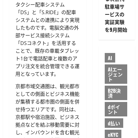
タクシー配車システム
駐車場サ
「DS」と「S.RIDE」の配車
ービスの
システムとの連携により実現
実証実験
したものです。電脳交通の外
を9月開始
部サービス接続システム
「DSコネクト」を活用する
ことで、既存の車載タブレッ
AI
ト1台で電話配車と複数のア
プリ注文を統合管理できる運
AIエー
用となっています。
ジェン
ト
京都市域交通圏は、観光都市
B2B決
としての側面とビジネス機能
済
が集積する都市圏の側面を併
dポイ
せ持つエリアです。同社は、
ント
京都駅や宿泊施設、ビジネス
d払い
拠点などを結ぶ移動需要に対
し、インバウンドを含む観光
eKYC