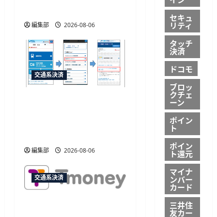
始予定
セキュ
リティ
編集部
2026-08-06
タッチ
決済
ドコモ
交通系決済
ブロッ
クチェ
JR西日本がマイナカード
ーン
本人確認による年齢限定
ポイン
割引きっぷを発売、運賃
ト
20%割引
ポイン
編集部
2026-08-06
ト還元
マイナ
ンバー
交通系決済
カード
JCB、韓国のモバイル
三井住
友カー
TmoneyでApple Payチャー