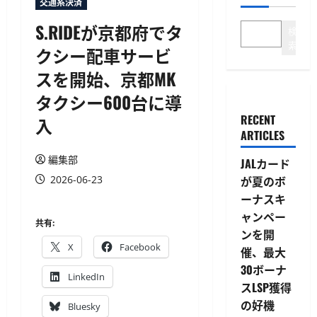
交通系決済
S.RIDEが京都府でタ
検
索
クシー配車サービ
スを開始、京都MK
タクシー600台に導
RECENT
入
ARTICLES
編集部
JALカード
2026-06-23
が夏のボ
ーナスキ
ャンペー
共有:
ンを開
X
Facebook
催、最大
30ボーナ
LinkedIn
スLSP獲得
の好機
Bluesky