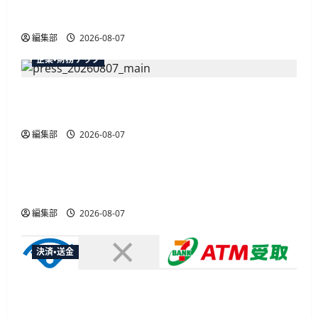
最大30ボーナスLSP獲得の好機
編集部
2026-08-07
企業・財務テック
弥生が「弥生の記帳代行AI」β版を提供開始、
PAP会員向けに無料で
編集部
2026-08-07
広告
総務省など7府省庁、MetaやXなど大手SNS5社に
なりすまし詐欺広告の対策強化を合同要請
編集部
2026-08-07
決済・送金
セブン・ペイメントサービス、須賀川市の妊婦支
援給付金に「ATM受取」を提供開始