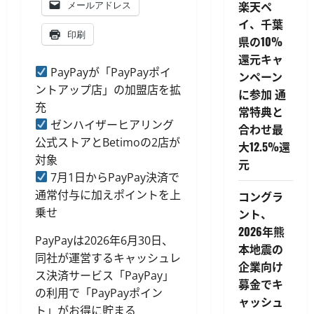
楽天ペ
メールアドレス
イ、千葉
印刷
県の10%
還元キャ
PayPayが「PayPayポイ
ンペーン
ントアップ店」の加盟店を拡
に参加 通
充
常特典と
ゼンハイザーヒアリング
合わせ最
公式ストアとBetimoの2店が
大12.5%還
対象
元
7月1日からPayPay決済で
通常付与に加えポイントを上
コングラ
乗せ
ント、
2026年熊
PayPayは2026年6月30日、
本地震の
同社が運営するキャッシュレ
企業向け
ス決済サービス「PayPay」
募金でキ
の利用で「PayPayポイン
ャッシュ
ト」がお得に貯まる