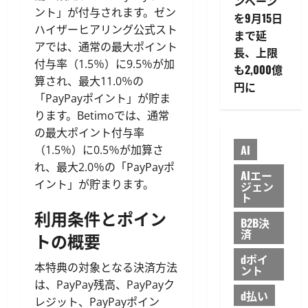
ンペーン
ント」が付与されます。ゼン
を9月15日
ハイザーヒアリング公式スト
まで延
アでは、通常の最大ポイント
長、上限
付与率（1.5％）に9.5％が加
も2,000億
算され、最大11.0％の
円に
「PayPayポイント」が貯ま
ります。Betimoでは、通常
の最大ポイント付与率
AI
（1.5％）に0.5％が加算さ
れ、最大2.0％の「PayPayポ
AIエー
イント」が貯まります。
ジェン
ト
利用条件とポイン
B2B決
済
トの概要
dポイ
本特典の対象となる決済方法
ント
は、PayPay残高、PayPayク
d払い
レジット、PayPayポイン