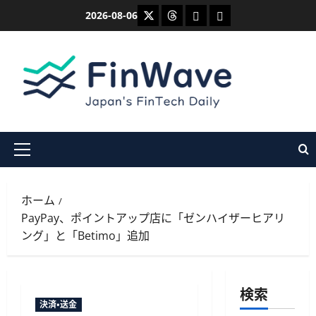
内
X
Threads
Bluesky
Mastodon
2026-08-06
容
を
ス
キ
ッ
プ
メ
イ
ン
ホーム
メ
PayPay、ポイントアップ店に「ゼンハイザーヒアリ
ニ
ング」と「Betimo」追加
ュ
ー
検索
決済・送金