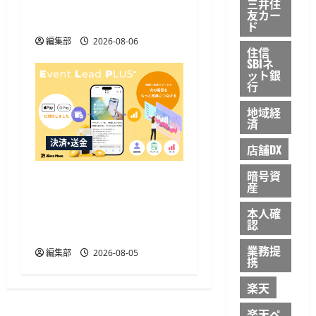
キャッシュレス決済を開
三井住
友カー
始
ド
編集部
2026-08-06
住信
SBIネ
ット銀
行
地域経
済
決済・送金
店舗DX
暗号資
Event Lead PLUSがApple
産
Pay・Google Pay対応、決
本人確
済と顧客データ取得を一
認
体化
業務提
編集部
2026-08-05
携
楽天
楽天ペ