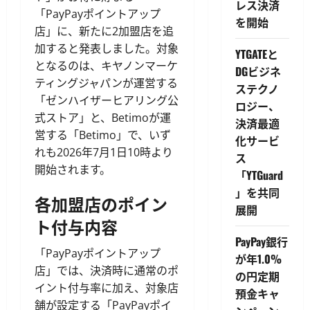
レス決済
「PayPayポイントアップ
を開始
店」に、新たに2加盟店を追
加すると発表しました。対象
YTGATEと
となるのは、キヤノンマーケ
DGビジネ
ティングジャパンが運営する
ステクノ
「ゼンハイザーヒアリング公
ロジー、
式ストア」と、Betimoが運
決済最適
営する「Betimo」で、いず
化サービ
れも2026年7月1日10時より
ス
開始されます。
「YTGuard
」を共同
各加盟店のポイン
展開
ト付与内容
PayPay銀行
「PayPayポイントアップ
が年1.0%
店」では、決済時に通常のポ
の円定期
イント付与率に加え、対象店
預金キャ
舗が設定する「PayPayポイ