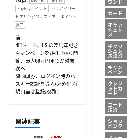
ウンド
PayPayポイント
ゼンハイザー
カード
ヒアリング公式ストア
ポイント
キャッ
還元
シュレ
ス
投
前:
NTTドコモ、USJの25周年記念
キャッ
稿
シュレ
キャンペーンを7月1日から開
ス決済
催、最大60万円までが対象
ナ
キャン
次へ:
ペーン
ビ
Siiibo証券、ログイン時のパ
クレジ
スキー認証を導入・必須化 新
ゲ
ットカ
規口座は登録必須に
ード
ー
コード
決済
シ
関連記事
ショッ
ピング
ョ
ステー