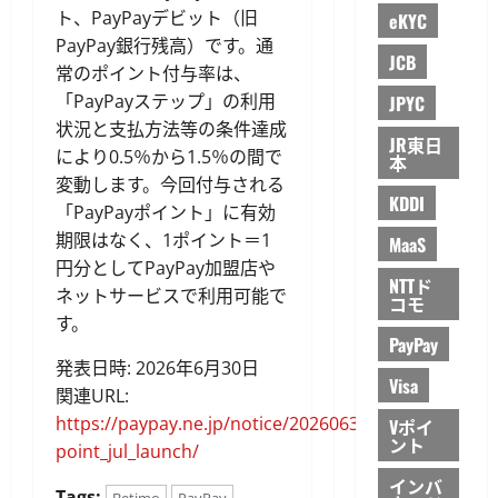
ト、PayPayデビット（旧
eKYC
PayPay銀行残高）です。通
JCB
常のポイント付与率は、
「PayPayステップ」の利用
JPYC
状況と支払方法等の条件達成
JR東日
により0.5％から1.5％の間で
本
変動します。今回付与される
KDDI
「PayPayポイント」に有効
期限はなく、1ポイント＝1
MaaS
円分としてPayPay加盟店や
NTTド
ネットサービスで利用可能で
コモ
す。
PayPay
発表日時: 2026年6月30日
Visa
関連URL:
https://paypay.ne.jp/notice/20260630/cp-
Vポイ
ント
point_jul_launch/
インバ
Tags:
Betimo
PayPay