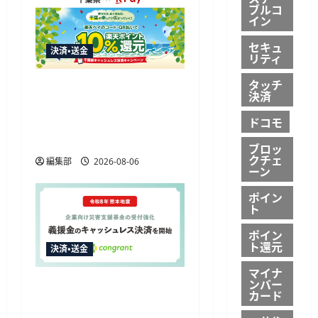
ン
ブルコ
イン
セキュ
決済・送金
リティ
タッチ
楽天ペイ、千葉県の10%
決済
還元キャンペーンに参加
ドコモ
通常特典と合わせ最大
12.5%還元
ブロッ
クチェ
編集部
2026-08-06
ーン
ポイン
ト
ポイン
ト還元
決済・送金
マイナ
ンバー
コングラント、2026年熊
カード
本地震の企業向け募金で