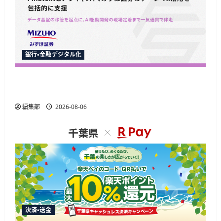
銀行・金融デジタル化
Finatextとナウキャスト、みずほ証券のAI駆動開
発とデータ基盤移行を包括支援
編集部
2026-08-06
決済・送金