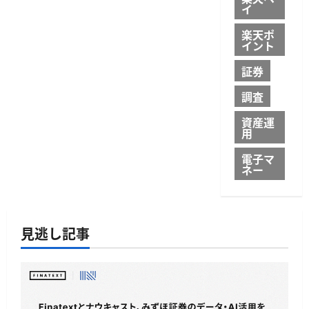
イ
楽天ポ
イント
証券
調査
資産運
用
電子マ
ネー
見逃し記事