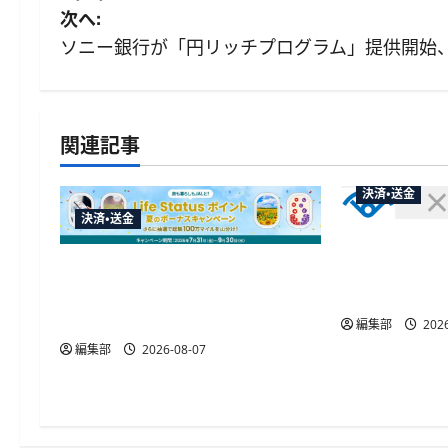
稿
次へ:
ナ
ソニー銀行が「円リッチプログラム」提供開始、普
ビ
ゲ
関連記事
ー
決済・送金
シ
決済・送金
セブン・ペイ
ョ
賀川市の妊
JALカードが夏のボーナスキャン
ン
「ATM受取
ペーンを開催、最大30ボーナス
LSP獲得の好機
編集部
2026
編集部
2026-08-07