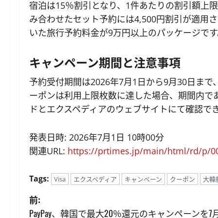
宿泊は15％割引となり、1件あたりの割引額上限
み合わせたセット予約には4,500円割引が適用
いた旅行予約料金が9万円以上のパッケージです
キャンペーン期間と注意事項
予約受付期間は2026年7月1日から9月30日まで
ーポンは利用上限枚数に達した場合、期間内であ
ドとエクスペディアのウェブサイトにて確認で
発表日時: 2026年7月1日 10時00分
関連URL:
https://prtimes.jp/main/html/rd/p/
Tags:
Visa
エクスペディア
キャンペーン
クーポン
大韓
投
前:
PayPay、韓国で最大20％還元のキャンペーンを7