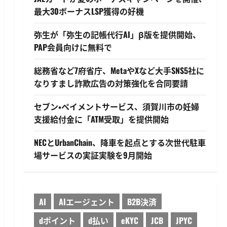
最大30ボーナスLSP獲得の好機
弥生が「弥生の記帳代行AI」β版を提供開始、
PAP会員向けに無料で
総務省など7府省庁、MetaやXなど大手SNS5社に
なりすまし詐欺広告の対策強化を合同要請
セブン・ペイメントサービス、須賀川市の妊婦
支援給付金に「ATM受取」を提供開始
NECとUrbanChain、降車を起点とする次世代駐車
場サービスの実証実験を9月開始
AI
AIエージェント
B2B決済
dポイント
d払い
eKYC
JCB
JPYC