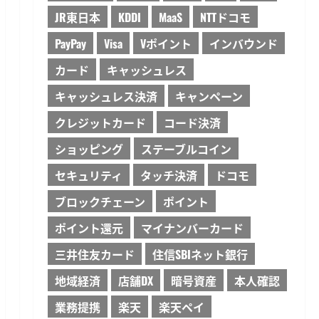
JR東日本
KDDI
MaaS
NTTドコモ
PayPay
Visa
Vポイント
インバウンド
カード
キャッシュレス
キャッシュレス決済
キャンペーン
クレジットカード
コード決済
ショッピング
ステーブルコイン
セキュリティ
タッチ決済
ドコモ
ブロックチェーン
ポイント
ポイント還元
マイナンバーカード
三井住友カード
住信SBIネット銀行
地域経済
店舗DX
暗号資産
本人確認
業務提携
楽天
楽天ペイ