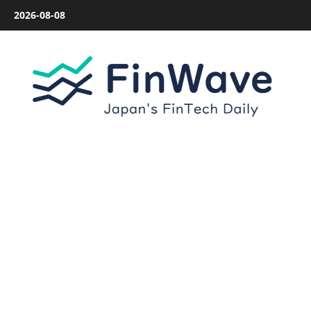
内
2026-08-08
容
を
ス
キ
ッ
プ