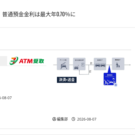
通預金金利は最大年0.70％に
メントサービス、須
決済・送金
婦支援給付金に
」を提供開始
NECとUrbanChain、降車を起点と
-08-07
する次世代駐車場サービスの実
証実験を9月開始
編集部
2026-08-07