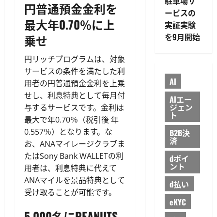
駐車場サ
円普通預金金利を
ービスの
最大年0.70％に上
実証実験
を9月開始
乗せ
円リッチプログラムは、対象
サービスの条件を満たした利
AI
用者の円普通預金金利を上乗
せし、利息特典として毎月付
AIエー
ジェン
与するサービスです。金利は
ト
最大で年0.70％（税引後 年
0.557％）となります。な
B2B決
済
お、ANAマイレージクラブま
たはSony Bank WALLETの利
dポイ
ント
用者は、利息特典に代えて
ANAマイルを景品特典として
d払い
受け取ることが可能です。
eKYC
5,000名にPEANUTS