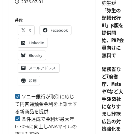
2026-07-01
弥生が
「弥生の
記帳代行
共有:
AI」β版を
X
Facebook
提供開
始、PAP会
LinkedIn
員向けに
無料で
Bluesky
メールアドレス
総務省な
ど7府省
印刷
庁、Meta
やXなど大
ソニー銀行が取引に応じ
手SNS5社
て円普通預金金利を上乗せす
になりす
る新商品を提供
まし詐欺
条件達成で金利が最大年
広告の対
0.70％に向上しANAマイルの
策強化を
選択も可能