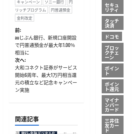
キャンペーン
ソニー銀行
円
セキュ
リティ
リッチプログラム
円普通預金
金利改定
タッチ
決済
投
前:
ドコモ
auじぶん銀行、新規口座開設
稿
で円普通預金が最大年1.00％
ブロッ
クチェ
相当に
ナ
ーン
次へ:
ビ
大和コネクト証券がサービス
ポイン
ト
開始6周年、最大1万円相当還
ゲ
元の積立など記念キャンペー
ポイン
ト還元
ン実施
ー
マイナ
シ
ンバー
カード
ョ
関連記事
三井住
友カー
ン
ド
銀行・金融デジタル化