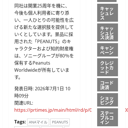
同社は開業25周年を機に、
キャッ
シュレ
今後も個人利用者に寄り添
ス
い、一人ひとりの可能性を広
げる新たな選択肢を提供して
キャッ
シュレ
いくとしています。景品に採
ス決済
用された「PEANUTS」のキ
キャン
ャラクターおよび知的財産権
ペーン
は、ソニーグループが80％を
クレジ
保有するPeanuts
ットカ
Worldwideが所有していま
ード
す。
コード
決済
発表日時: 2026年7月1日 10
時09分
ショッ
ピング
関連URL:
https://prtimes.jp/main/html/rd/p/000000890.00000
ステー
ブルコ
イン
Tags:
ANAマイル
PEANUTS