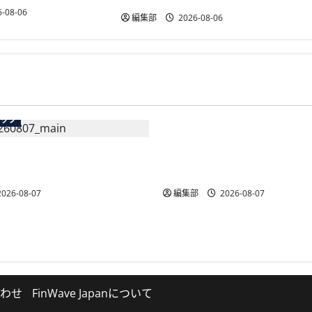
-08-06
編集部
2026-08-06
広告
テック
総務省など7府省庁、Meta
生の記帳代行AI」β版を提
手SNS5社になりすまし詐
AP会員向けに無料で
策強化を合同要請
026-08-07
編集部
2026-08-07
わせ
FinWave Japanについて