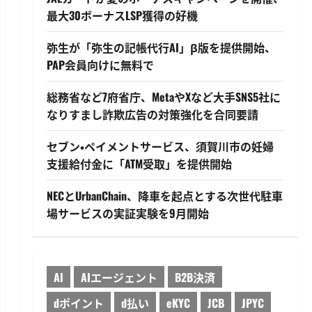
最大30ボーナスLSP獲得の好機
弥生が「弥生の記帳代行AI」β版を提供開始、
PAP会員向けに無料で
総務省など7府省庁、MetaやXなど大手SNS5社に
なりすまし詐欺広告の対策強化を合同要請
セブン・ペイメントサービス、須賀川市の妊婦
支援給付金に「ATM受取」を提供開始
NECとUrbanChain、降車を起点とする次世代駐車
場サービスの実証実験を9月開始
AI
AIエージェント
B2B決済
dポイント
d払い
eKYC
JCB
JPYC