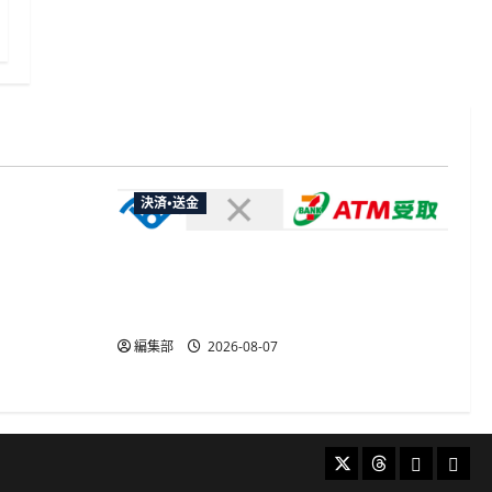
決済・送金
やXなど大
欺広告の対
セブン・ペイメントサービス、須賀川
市の妊婦支援給付金に「ATM受取」を
提供開始
編集部
2026-08-07
X
Threads
Bluesky
Mast