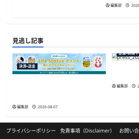
編集部
2026
見逃し記事
企業・財務
決済・送金
弥生が「弥
供開始、P
JALカードが夏のボーナスキャンペー
編集部
2
ンを開催、最大30ボーナスLSP獲得の
好機
編集部
2026-08-07
プライバシーポリシー
免責事項（Disclaimer）
お問い合