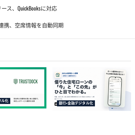
リース、QuickBooksに対応
ム連携、空席情報を自動同期
タル化
銀行・金融デジタル化
行の請求書買取に
TakeKApp、住宅ローン管理アプ
CK導入、公的個人認証
リ『わたしの住宅ローン管理』
を提供開始