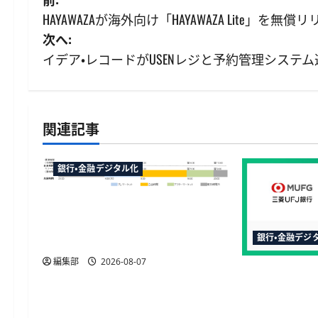
投
HAYAWAZAが海外向け「HAYAWAZA Lite」を無償リ
稿
次へ:
ナ
イデア・レコードがUSENレジと予約管理システ
ビ
ゲ
関連記事
ー
銀行・金融デジタル化
シ
ョ
マネックス証券が米国株の23時
間取引に対応へ、12月6日から日
ン
銀行・金融デジ
中の取引が可能に
編集部
2026-08-07
三菱UFJ銀
TRUSTDO
を活用