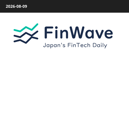
内
2026-08-09
容
を
ス
キ
ッ
プ