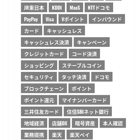
JR東日本
KDDI
MaaS
NTTドコモ
PayPay
Visa
Vポイント
インバウンド
カード
キャッシュレス
キャッシュレス決済
キャンペーン
クレジットカード
コード決済
ショッピング
ステーブルコイン
セキュリティ
タッチ決済
ドコモ
ブロックチェーン
ポイント
ポイント還元
マイナンバーカード
三井住友カード
住信SBIネット銀行
地域経済
店舗DX
暗号資産
本人確認
業務提携
楽天
楽天ペイ