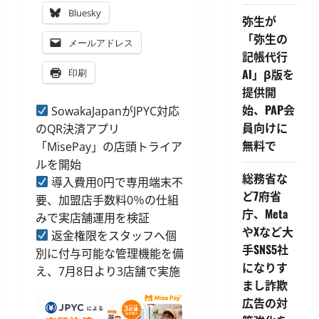
Bluesky
弥生が
「弥生の
メールアドレス
記帳代行
AI」β版を
印刷
提供開
始、PAP会
SowakaJapanがJPYC対応
員向けに
のQR決済アプリ
無料で
「MisePay」の店頭トライア
ルを開始
総務省な
導入費用0円で専用端末不
ど7府省
要、加盟店手数料0％の仕組
庁、Meta
みで実店舗運用を検証
やXなど大
返金権限をスタッフへ個
手SNS5社
別に付与可能な管理機能を備
になりす
え、7月8日より3店舗で実施
まし詐欺
広告の対