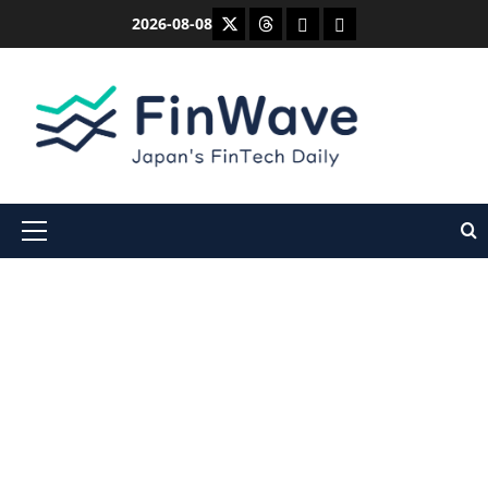
内
X
Threads
Bluesky
Mastodon
2026-08-08
容
を
ス
キ
ッ
プ
メ
イ
ン
メ
ニ
ュ
ー