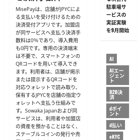
駐車場サ
MisePayは、店舗がJPYCによ
ービスの
る支払いを受け付けるための
実証実験
決済受付アプリです。加盟店
を9月開始
が同サービスへ支払う決済手
数料は0％であり、導入費用
も0円です。専用の決済端末
は不要で、スマートフォンの
AI
QRコードを用いて導入でき
AIエー
ます。利用者は、店舗が掲示
ジェン
または提示するQRコードを
ト
対応ウォレットで読み取り、
B2B決
保有するJPYCを店舗の指定ウ
済
ォレットへ支払う仕組みで
dポイ
す。Sowaka Japanおよび同
ント
サービスは、利用者や加盟店
d払い
の資産を預かることはなく、
ステーブルコインの発行や売
eKYC