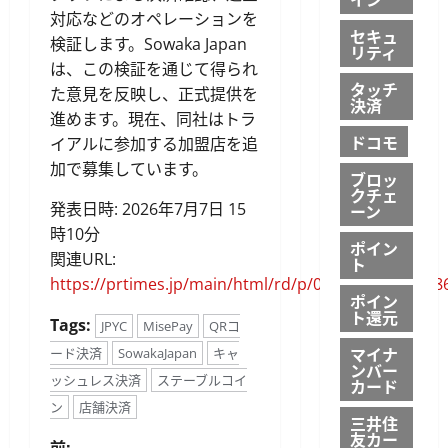
対応などのオペレーションを
セキュ
検証します。Sowaka Japan
リティ
は、この検証を通じて得られ
タッチ
た意見を反映し、正式提供を
決済
進めます。現在、同社はトラ
ドコモ
イアルに参加する加盟店を追
加で募集しています。
ブロッ
クチェ
発表日時: 2026年7月7日 15
ーン
時10分
ポイン
関連URL:
ト
https://prtimes.jp/main/html/rd/p/000000001.00018
ポイン
ト還元
Tags:
JPYC
MisePay
QRコ
マイナ
ード決済
SowakaJapan
キャ
ンバー
ッシュレス決済
ステーブルコイ
カード
ン
店舗決済
三井住
友カー
前: