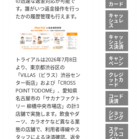
の迅速な返金対応が可能で
カード
す。誰がいつ返金操作を行っ
キャッ
たかの履歴管理も行えます。
シュレ
ス
キャッ
シュレ
ス決済
キャン
トライアルは2026年7月8日
ペーン
より、東京都渋谷区の
クレジ
「VILLAS（ビラス）渋谷セン
ットカ
ター街店」および「CROSS
ード
POINT TODOME」、愛知県
コード
名古屋市の「サカナファクト
決済
リー 柳橋中央市場店」の計3
ショッ
店舗で実施します。飲食やダ
ピング
ーツ、カラオケなど異なる業
ステー
態の店舗で、利用者導線やス
ブルコ
タッフによる決済確認、返金
イン