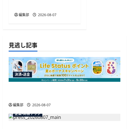
開始
編集部
2026-08-07
見逃し記事
決済・送金
JALカードが夏のボーナスキャンペーンを開催、
最大30ボーナスLSP獲得の好機
編集部
2026-08-07
企業・財務テック
弥生が「弥生の記帳代行AI」β版を提供開始、