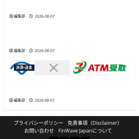
PAP会員向けに無料で
編集部
2026-08-07
広告
総務省など7府省庁、MetaやXなど大手SNS5社に
なりすまし詐欺広告の対策強化を合同要請
編集部
2026-08-07
決済・送金
セブン・ペイメントサービス、須賀川市の妊婦支
援給付金に「ATM受取」を提供開始
編集部
2026-08-07
プライバシーポリシー
免責事項（Disclaimer）
お問い合わせ
FinWave Japanについて