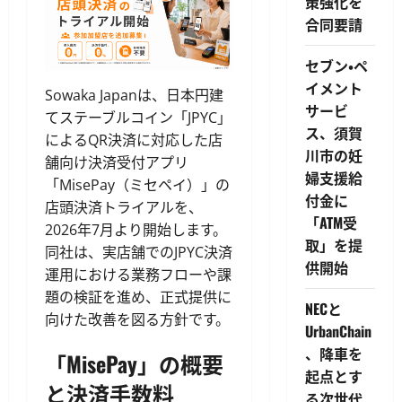
策強化を
合同要請
セブン・ペ
イメント
Sowaka Japanは、日本円建
サービ
てステーブルコイン「JPYC」
ス、須賀
によるQR決済に対応した店
川市の妊
舗向け決済受付アプリ
婦支援給
「MisePay（ミセペイ）」の
付金に
店頭決済トライアルを、
「ATM受
2026年7月より開始します。
取」を提
同社は、実店舗でのJPYC決済
供開始
運用における業務フローや課
題の検証を進め、正式提供に
NECと
向けた改善を図る方針です。
UrbanChain
、降車を
「MisePay」の概要
起点とす
と決済手数料
る次世代