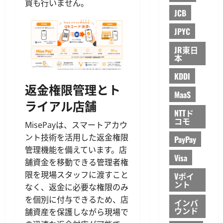
買も行いません。
JCB
JPYC
JR東日
本
KDDI
返金権限管理とト
MaaS
ライアル店舗
NTTド
コモ
MisePayは、スマートアカウ
ント技術を活用した返金権限
PayPay
管理機能を備えています。店
Visa
舗資金を移動できる管理者権
限を現場スタッフに渡すこと
Vポイ
ント
なく、返金に必要な権限のみ
を個別に付与できるため、店
インバ
ウンド
舗資産を保護しながら現場で