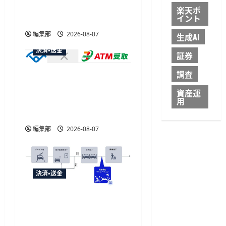
大30ボーナスLSP獲得の好
楽天ポ
イント
機
編集部
2026-08-07
生成AI
決済・送金
証券
調査
セブン・ペイメントサービ
ス、須賀川市の妊婦支援
資産運
用
給付金に「ATM受取」を
提供開始
編集部
2026-08-07
決済・送金
NECとUrbanChain、降車を
起点とする次世代駐車場
サービスの実証実験を9月