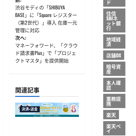
投
ド
渋谷モディの「SHIBUYA
稿
住信
BASE」に「Square レジスター
SBIネ
（第2世代）」導入 在庫一元
ット銀
ナ
行
管理に対応
ビ
次へ:
地域経
済
マネーフォワード、「クラウ
ゲ
ド請求書Plus」で「プロジェ
店舗DX
クトマスタ」を提供開始
ー
暗号資
産
シ
本人確
認
ョ
関連記事
業務提
ン
携
決済・送金
楽天
JALカードが夏のボーナス
楽天ペ
イ
キャンペーンを開催、最