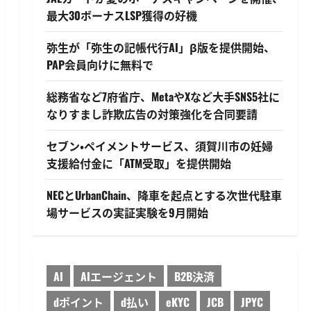
最大30ボーナスLSP獲得の好機
弥生が「弥生の記帳代行AI」β版を提供開始、
PAP会員向けに無料で
総務省など7府省庁、MetaやXなど大手SNS5社に
なりすまし詐欺広告の対策強化を合同要請
セブン・ペイメントサービス、須賀川市の妊婦
支援給付金に「ATM受取」を提供開始
NECとUrbanChain、降車を起点とする次世代駐車
場サービスの実証実験を9月開始
AI
AIエージェント
B2B決済
dポイント
d払い
eKYC
JCB
JPYC