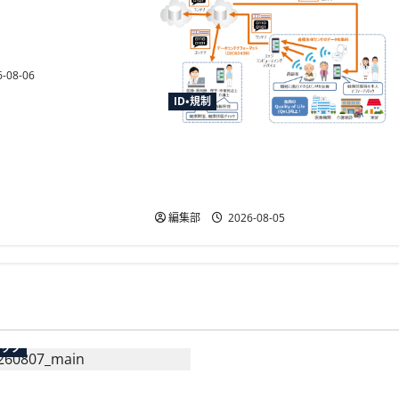
収法施行規則改正命
熊本地震の寄附金送
確認を柔軟化
-08-06
ID・規制
センサデータストアシステムの
国際標準化へ審議開始、TISIな
ど4者が提案
編集部
2026-08-05
広告
テック
総務省など7府省庁、Meta
生の記帳代行AI」β版を提
手SNS5社になりすまし詐