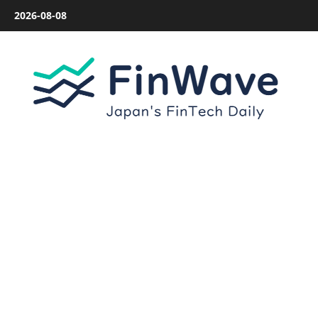
内
2026-08-08
容
を
ス
キ
ッ
プ