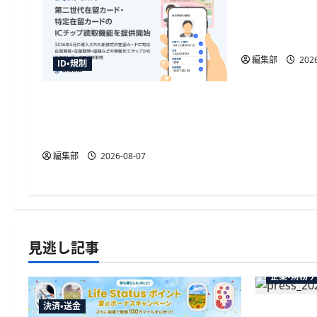
シ
金融庁が犯
令を施行、
ョ
金や被災者
ン
編集部
2026
ID・規制
「LIQUID eKYC」が新様式在留カ
ードのIC読取に対応、テキスト
データを直接取得
編集部
2026-08-07
見逃し記事
企業・財務
決済・送金
弥生が「弥