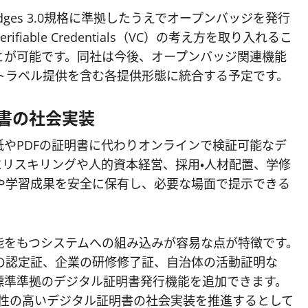
adges 3.0規格に準拠したうえでオープンバッジを発行
able Credentials（VC）の考え方を取り入れるこ
とが可能です。同社は今後、オープンバッジ関連機能
ワイトラベル提供を含む各提供形態に統合する予定です。
書の社会実装
やPDFの証明書に代わりオンラインで検証可能なデ
リスキリングや人的資本経営、採用・人材配置、学修
や学習成果を安全に保有し、必要な場面で提示できる
能をもつシステムへの組み込みが容易な点が特徴です。
の認定証、企業の研修修了証、自治体の活動証明な
標準準拠のデジタル証明書発行機能を追加できます。
信頼性の高いデジタル証明書の社会実装を推進するとして