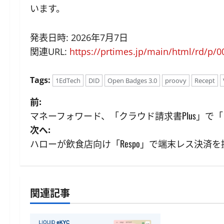
います。
発表日時: 2026年7月7日
関連URL:
https://prtimes.jp/main/html/rd/p/
Tags:
1EdTech
DID
Open Badges 3.0
proovy
Recept
投
前:
マネーフォワード、「クラウド請求書Plus」で
稿
次へ:
ナ
ハローが飲食店向け「Respo」で端末レス決済
ビ
ゲ
関連記事
ID・規制
ー