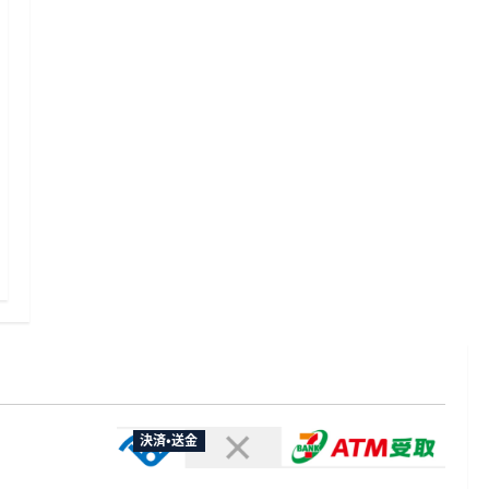
決済・送金
やXなど大
欺広告の対