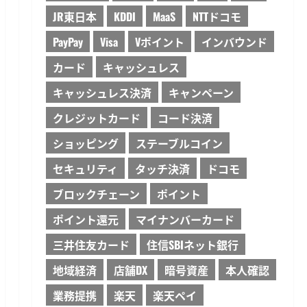
JR東日本
KDDI
MaaS
NTTドコモ
PayPay
Visa
Vポイント
インバウンド
カード
キャッシュレス
キャッシュレス決済
キャンペーン
クレジットカード
コード決済
ショッピング
ステーブルコイン
セキュリティ
タッチ決済
ドコモ
ブロックチェーン
ポイント
ポイント還元
マイナンバーカード
三井住友カード
住信SBIネット銀行
地域経済
店舗DX
暗号資産
本人確認
業務提携
楽天
楽天ペイ