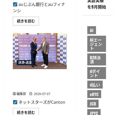
実証実験
全
auじぶん銀行とauフィナ
キ
を9月開始
ャ
ンシ
ッ
シ
ュ
au
続きを読む
レ
じ
ス
ぶ
AI
機
ん
を
銀
提
行、
AIエー
供
au
ジェン
に
PAY
ト
つ
カ
い
ー
て
ド
B2B決
さ
引
済
ら
決済・送金
落
に
と
読
dポイ
し
む
ント
口
ネットスターズ、Canton
座
FoundationとWeb3決済の社会
設
d払い
定
実装に向けた協業へ
で
最
eKYC
編集部
2026-07-07
大
5,000
ネットスターズがCanton
JCB
円
の
現
ネ
続きを読む
JPYC
金