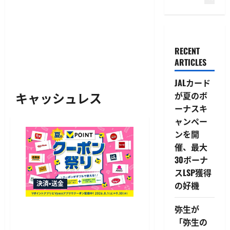
RECENT
ARTICLES
JALカード
キャッシュレス
が夏のボ
ーナスキ
ャンペー
ンを開
催、最大
30ボーナ
スLSP獲得
決済・送金
の好機
弥生が
三井住友カードとVポイン
ト、還元率が最大プラス10％
「弥生の