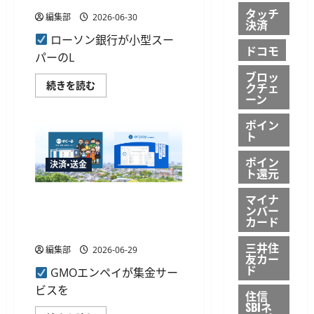
元
タッチ
編集部
2026-06-30
キ
決済
ャ
ン
ローソン銀行が小型スー
ペ
ドコモ
パーのL
ー
ン
ブロッ
に
ロ
続きを読む
クチェ
参
ー
加
ーン
ソ
合
ン
計
ポイン
銀
で
行、
ト
最
小
大
型
22.5%
ポイン
ス
決済・送金
還
ト還元
ー
元
パ
に
ー
つ
マイナ
GMOエンペイの集金サービス
「L
い
ンバー
ミ
「enpay byGMO」が「すぐー
て
カード
ニ
さ
る」と連携開始
マ
ら
ー
に
三井住
編集部
2026-06-29
ト」
読
友カー
に
む
ド
ATM
GMOエンペイが集金サー
新
ビスを
型
住信
機
SBIネ
を