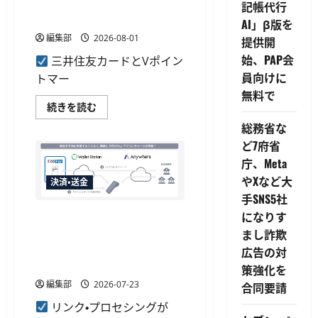
となる「夏のクーポン祭り」
記帳代行
を開始
AI」β版を
編集部
2026-08-01
提供開
始、PAP会
三井住友カードとVポイン
員向けに
トマー
無料で
三
続きを読む
井
住
総務省な
友
ど7府省
カ
ー
庁、Meta
ド
と
やXなど大
決済・送金
V
ポ
手SNS5社
イ
になりす
ン
リンク・プロセシング、EZO
ト、
Payにキャッシュカードでチ
まし詐欺
還
元
ャージできる完全キャッシュ
広告の対
率
レス機を提供
が
策強化を
最
編集部
2026-07-23
大
合同要請
プ
ラ
リンク・プロセシングが
ス