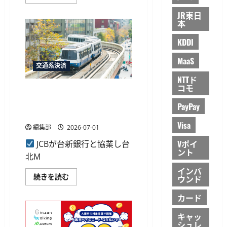
ッ
進
ト
呈
JR東日
ス
に
本
タ
つ
ー
い
ズ、
KDDI
て
Canton
さ
Foundation
ら
と
MaaS
に
Web3
交通系決済
読
決
む
NTTド
済
コモ
の
JCBのタッチ決済が台北MRT
社
会
全線で利用可能に、台新銀行
PayPay
実
と協業し開始
装
に
Visa
編集部
2026-07-01
向
け
Vポイ
JCBが台新銀行と協業し台
た
協
ント
北M
業
へ
インバ
に
JCB
続きを読む
ウンド
つ
の
い
タ
て
カード
ッ
さ
チ
ら
決
に
キャッ
済
読
シュレ
が