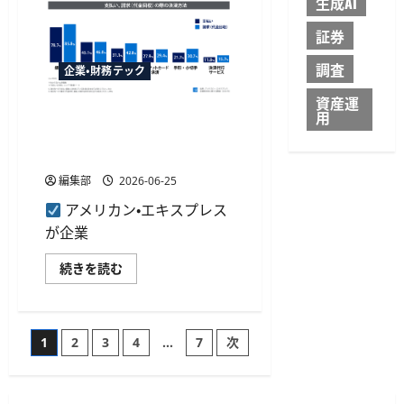
生成AI
む
か
ら
証券
ふ
る
さ
調査
企業・財務テック
と
応
資産運
援
納
用
アメリカン・エキスプレスが
税」
企業間決済調査を公開、カー
を
7
ド利用意向は6割超
月
1
編集部
2026-06-25
日
開
アメリカン・エキスプレス
始、
店
が企業
頭
操
作
ア
続きを読む
不
メ
要
リ
に
カ
つ
ン・
い
エ
投
て
1
2
3
4
…
7
次
キ
さ
ス
ら
プ
稿
に
レ
読
ス
む