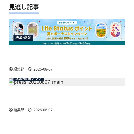
が
の
見逃し記事
企
業
間
ペ
決
済
調
ー
査
を
決済・送金
公
ジ
開、
カ
ー
JALカードが夏のボーナスキャンペーンを開催、
送
ド
利
最大30ボーナスLSP獲得の好機
用
り
意
編集部
2026-08-07
向
は
企業・財務テック
6
割
超
弥生が「弥生の記帳代行AI」β版を提供開始、
に
つ
PAP会員向けに無料で
い
て
さ
編集部
2026-08-07
広告
ら
に
読
総務省など7府省庁、MetaやXなど大手SNS5社に
む