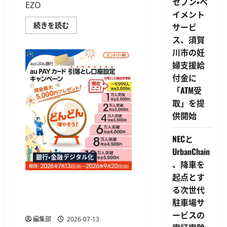
セブン・ペ
EZO
10％
と
イメント
な
リ
続きを読む
サービ
る
ン
「夏
ス、須賀
ク・
の
プ
ク
川市の妊
ロ
ー
セ
ポ
婦支援給
シ
ン
ン
祭
付金に
グ、
り」
EZO
「ATM受
を
Pay
開
取」を提
に
始
キ
に
供開始
ャ
つ
ッ
い
シ
て
NECと
ュ
さ
カ
ら
UrbanChain
ー
に
銀行・金融デジタル化
ド
読
、降車を
で
む
チ
起点とす
ャ
auじぶん銀行、au PAY カード
ー
る次世代
引落とし口座設定で最大
ジ
駐車場サ
で
5,000円の現金進呈
き
ービスの
る
編集部
2026-07-13
完