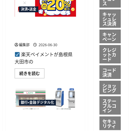
む
ス
台
北
決済・送金
MRT
キャッ
全
シュレ
線
ス決済
楽天ペイ、島根県大田市の最
で
利
大20%還元キャンペーンに参
用
キャン
可
加 合計で最大22.5%還元
ペーン
能
に、
編集部
2026-06-30
台
クレジ
新
ットカ
楽天ペイメントが島根県
銀
ード
行
大田市の
と
協
コード
業
楽
続きを読む
決済
し
天
開
ペ
ショッ
始
イ、
に
ピング
島
つ
根
い
県
ステー
て
大
銀行・金融デジタル化
ブルコ
さ
田
イン
ら
市
に
の
ローソン銀行、小型スーパー
読
最
セキュ
む
大
「Lミニマート」にATM新型機
リティ
20%
を設置
還