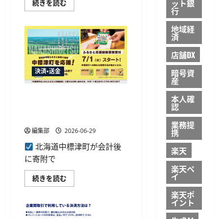
ット銀
GMO
続きを読む
設
エ
行
置
ン
に
ペ
つ
地域経
イ
い
済
の
て
集
さ
金
ら
店舗DX
サ
に
ー
読
ビ
暗号資
決済・送金
む
ス
産
「enpay
byGMO」
中標津町が「あとからふるさ
本人確
が
「す
認
と応援納税」を7月1日開始、
ぐ
店頭操作不要
ー
業務提
る」
携
編集部
2026-06-29
と
連
北海道中標津町が会計後
携
楽天
開
に寄附で
始
に
楽天ペ
つ
イ
中
続きを読む
い
標
て
津
楽天ポ
さ
町
ら
イント
が
に
「あ
読
と