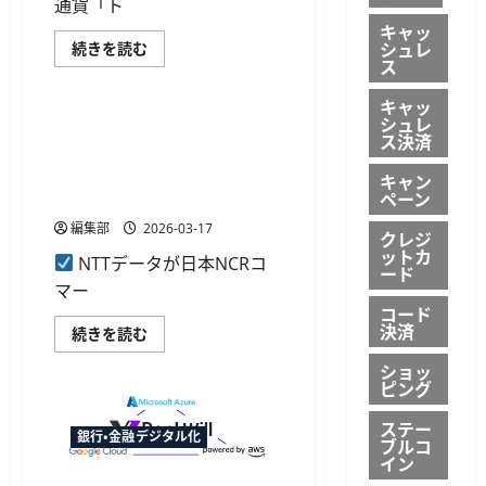
通貨「ト
利
用
キャッ
型
シュレ
北
続きを読む
SOC「FinSOC」
國
ス
銀行・金融デジタル化
を
銀
提
行、
供
キャッ
デ
開
シュレ
ジ
NTTデータが日本NCRコマー
始
タ
ス決済
スの金融IT事業を譲受へ、外
に
ル
つ
地
為や統合与信領域の提供体制
キャン
い
域
て
ペーン
を強化
通
さ
貨
ら
編集部
2026-03-17
「ト
クレジ
に
チ
ットカ
読
ツ
NTTデータが日本NCRコ
む
ード
ー
マー
カ」
登
コード
録
決済
NTT
続きを読む
者
デ
数
ー
10
ショッ
タ
万
ピング
が
人
日
突
本
ステー
破
銀行・金融デジタル化
NCR
へ
ブルコ
コ
石
イン
マ
川
ー