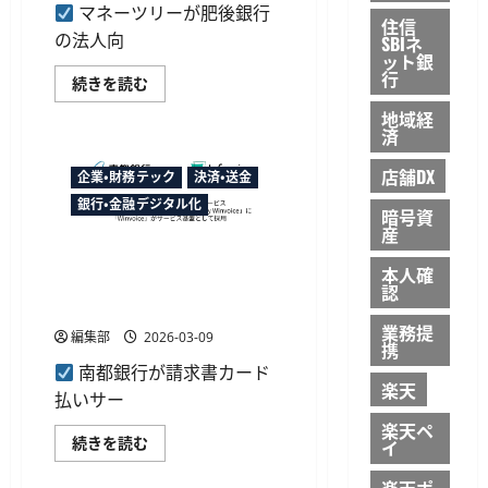
形
マネーツリーが肥後銀行
さ
態
住信
ら
も
の法人向
SBIネ
に
多
ット銀
読
様
む
行
化
マ
続きを読む
に
ネ
つ
ー
地域経
い
ツ
済
て
リ
さ
ー
ら
の
店舗DX
企業・財務テック
決済・送金
に
「Moneytree
読
LINK」、
銀行・金融デジタル化
暗号資
む
肥
産
後
銀
南都銀行が「請求書カード払
行
本人確
の
い」開始へ、インフキュリオ
認
肥
ン Winvoice を地銀初採用
銀
ビ
業務提
編集部
2026-03-09
ジ
携
ネ
南都銀行が請求書カード
ス
ポ
楽天
払いサー
ー
タ
楽天ペ
ル
南
続きを読む
イ
へ
都
導
銀
入
楽天ポ
行