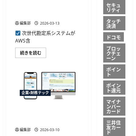
県
次世代勘定系「BankWill」が
ス
セキュ
内
AWS対応へ、CCIグループが
の
の
リティ
金
決
提供形態も多様化
融
済
タッチ
IT
網
編集部
2026-03-13
事
決済
を
業
拡
次世代勘定系システムが
を
大
ドコモ
譲
に
AWS含
受
つ
へ、
い
ブロッ
外
て
次
クチェ
続きを読む
為
さ
世
ーン
や
ら
代
統
に
勘
合
読
ポイン
定
与
む
ト
系
信
「BankWill」
領
が
域
ポイン
AWS
の
ト還元
対
提
企業・財務テック
応
供
へ、
マイナ
体
CCI
ンバー
制
マネーツリーの「Moneytree
グ
を
カード
ル
強
LINK」、肥後銀行の肥銀ビジ
ー
化
プ
ネスポータルへ導入
三井住
に
が
友カー
つ
提
編集部
2026-03-10
い
ド
供
て