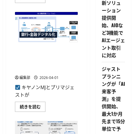
が
新ソリュ
対
ーション
象
銀
提供開
行
の
始、AIOな
初
登
ど3機能で
銀行・金融デジタル化
録
と
AIエージェ
利
ント取引
用
キヤノンMJの「本人確認支援
で
に対応
ソリューション」が千葉興業
最
大
銀行へ、公的個人認証で窓口
500
ジャスト
ポ
業務を効率化
イ
プランニ
ン
編集部
2026-04-01
ト
ングが「AI
還
キヤノンMJとプリマジェ
元
来客予
の
ストが
キ
測」を提
ャ
供開始、
ン
キ
続きを読む
ペ
ヤ
最大1か月
ー
ノ
ン
ン
先まで15分
開
MJ
始
の
単位で予
に
「本