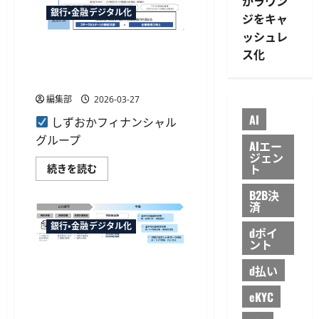
がラウン
ト
効
ワ
銀行・金融デジタル化
率
ジをキャ
ー
化
ク
に
ッシュレ
サ
つ
しずおかフィナンシャルグル
ー
ス化
い
ビ
ープと名古屋銀行が経営統合
て
ス
さ
へ 総資産22兆円規模に
と
ら
共
に
編集部
2026-03-27
同
読
展
む
AI
しずおかフィナンシャル
開、
金
グループ
融
AIエー
機
ジェン
関
ト
し
続きを読む
向
ず
け
お
「本
B2B決
か
人
済
フ
確
ィ
認
銀行・金融デジタル化
ナ
サ
dポイ
ン
ー
ント
シ
ビ
ャ
ス
NTTデータが金融総合セキュ
ル
d払い
（共
リティサービスを展開へ 共
グ
同
ル
対
同利用型SOC「FinSOC」を提
eKYC
ー
応
プ
供開始
版）」
と