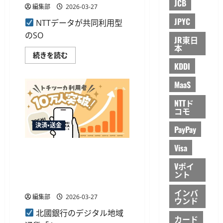
の
JCB
名
編集部
2026-03-27
商
古
用
屋
JPYC
提
NTTデータが共同利用型
銀
供
行
のSO
へ
JR東日
が
に
本
経
つ
営
NTT
続きを読む
い
統
デ
て
KDDI
合
ー
さ
へ
タ
ら
総
が
MaaS
に
資
金
読
産
融
む
NTTド
22
総
コモ
兆
合
円
セ
規
キ
決済・送金
PayPay
模
ュ
に
リ
に
テ
Visa
北國銀行、デジタル地域通貨
つ
ィ
い
サ
「トチツーカ」登録者数10万
Vポイ
て
ー
人突破へ 石川県内の決済網
さ
ビ
ント
ら
ス
を拡大
に
を
インバ
読
展
編集部
2026-03-27
ウンド
む
開
へ
北國銀行のデジタル地域
共
カード
同