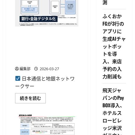
測
つ
人
い
確
て
認
さ
支
ふくおか
ら
援
銀行・金融デジタル化
に
ソ
FGが3行の
読
リ
アプリに
む
ュ
日本通信が地銀ネットワーク
ー
生成AIチャ
シ
サービスと共同展開、金融機
ョ
ットボッ
関向け「本人確認サービス
ン」
が
トを導
（共同対応版）」の商用提供
千
へ
入、来店
葉
興
予約の入
編集部
2026-03-27
業
銀
力削減も
行
日本通信と地銀ネットワ
へ、
ークサー
公
飛天ジャ
的
個
パンのPay
日
続きを読む
人
本
認
BOX導入、
通
証
信
で
ホテルス
が
窓
地
ロービレ
口
銀
業
ッジ米沢
ネ
務
ッ
を