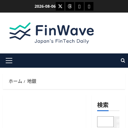
内
X
Threads
Bluesky
Mastodon
2026-08-06
容
を
ス
キ
ッ
プ
メ
イ
ン
ホーム
地銀
メ
ニ
ュ
検索
ー
検
索