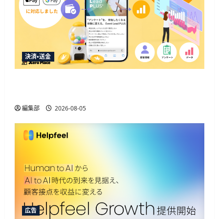
ら
に
読
む
決済・送金
Event Lead PLUSがApple Pay・Google Pay対応、決
済と顧客データ取得を一体化
編集部
2026-08-05
広告