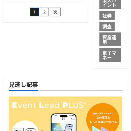
に
イント
が
つ
「請
投
い
1
2
次
求
て
証券
書
さ
カ
稿
ら
ー
調査
に
ド
読
払
の
む
資産運
い」
開
用
始
ペ
へ、
電子マ
イ
ネー
ン
ー
フ
キ
ュ
ジ
リ
オ
ン
見逃し記事
送
Winvoice
を
地
り
銀
初
採
用
に
つ
い
て
さ