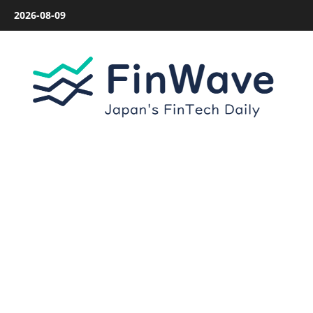
内
2026-08-09
容
を
ス
キ
ッ
プ