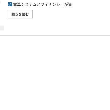
電算システムとフィナンシェが資
電
続きを読む
算
シ
ス
テ
ム
と
フ
ィ
ナ
ン
シ
ェ
が
資
本
業
務
提
携、
Web3
地
域
創
生
プ
ラ
ッ