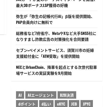
最大30ボーナスLSP獲得の好機
弥生が「弥生の記帳代行AI」β版を提供開始、
PAP会員向けに無料で
総務省など7府省庁、MetaやXなど大手SNS5社に
なりすまし詐欺広告の対策強化を合同要請
セブン・ペイメントサービス、須賀川市の妊婦
支援給付金に「ATM受取」を提供開始
NECとUrbanChain、降車を起点とする次世代駐車
場サービスの実証実験を9月開始
AI
AIエージェント
B2B決済
dポイント
d払い
eKYC
JCB
JPYC