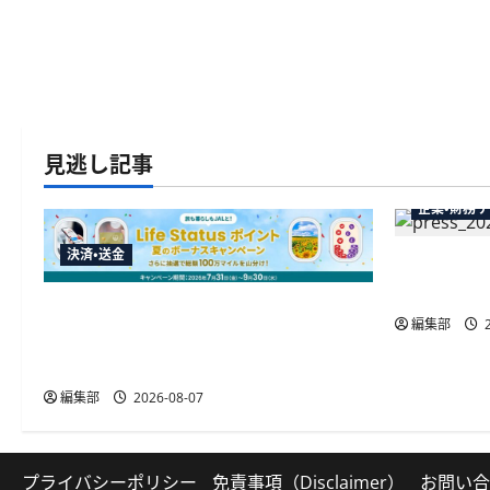
見逃し記事
企業・財務
決済・送金
弥生が「弥
供開始、P
JALカードが夏のボーナスキャンペー
編集部
2
ンを開催、最大30ボーナスLSP獲得の
好機
編集部
2026-08-07
プライバシーポリシー
免責事項（Disclaimer）
お問い合