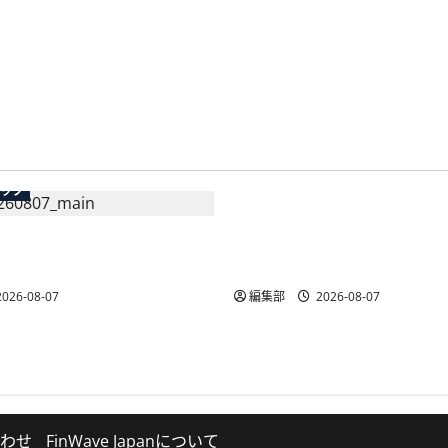
広告
テック
総務省など7府省庁、Meta
生の記帳代行AI」β版を提
手SNS5社になりすまし詐
AP会員向けに無料で
策強化を合同要請
026-08-07
編集部
2026-08-07
わせ
FinWave Japanについて