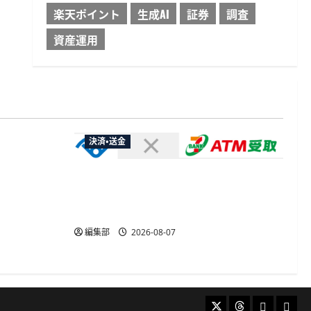
楽天ポイント
生成AI
証券
調査
資産運用
決済・送金
やXなど大
欺広告の対
セブン・ペイメントサービス、須賀川
市の妊婦支援給付金に「ATM受取」を
提供開始
編集部
2026-08-07
X
Threads
Bluesky
Mast