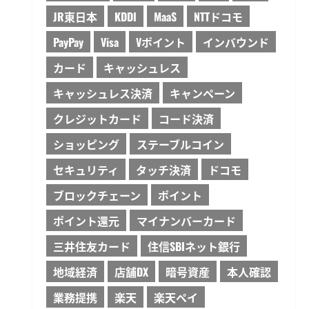
JR東日本
KDDI
MaaS
NTTドコモ
PayPay
Visa
Vポイント
インバウンド
カード
キャッシュレス
キャッシュレス決済
キャンペーン
クレジットカード
コード決済
ショッピング
ステーブルコイン
セキュリティ
タッチ決済
ドコモ
ブロックチェーン
ポイント
ポイント還元
マイナンバーカード
三井住友カード
住信SBIネット銀行
地域経済
店舗DX
暗号資産
本人確認
業務提携
楽天
楽天ペイ