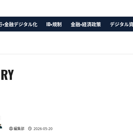
行・金融デジタル化
ID・規制
金融・経済政策
デジタル
ORY
電算システムとフィナンシェが資本業務提携、Web3地域
創生プラットフォームを共同展開
編集部
2026-05-20