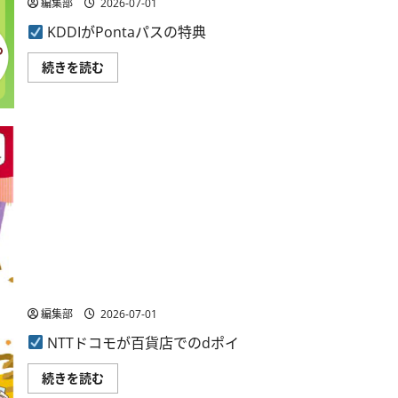
編集部
2026-07-01
に
ミ
つ
ペ
KDDIがPontaパスの特典
い
イ
て
翌
さ
月
KDDI、
続きを読む
ら
払
Ponta
に
い
パ
読
登
ス
む
録
の
で
ウ
最
ィ
大
ー
2,000
ク
円
リ
相
ー
当
LAWSON
進
に
呈
「ス
の
イ
キ
ー
ャ
ツ」
NTTドコモ、百貨店でのdポイント進呈キャンペーンを7
ン
「サ
ペ
月31日まで開催
ラ
ー
ダ
ン
編集部
2026-07-01
チ
開
キ
催
ン」
NTTドコモが百貨店でのdポイ
に
コ
つ
ー
い
NTT
ス
続きを読む
て
ド
を
さ