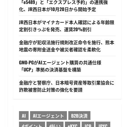
「e5489」と「エクスプレス予約」の連携強
化、JR西日本が10月20日から開始予定
JR西日本がマイナカード本人確認による年齢限
定割引きっぷを発売、運賃20%割引
金融庁が犯収法施行規則改正命令を施行、熊本
地震の寄附金送金や被災者確認を柔軟化
GMO-PGがAIエージェント購買の共通仕様
「UCP」準拠の決済基盤を構築
金融庁と警察庁、日本暗号資産等取引業協会に
詐欺被害防止対策の強化を要請
AI
AIエージェント
B2B決済
dポイント
d払い
eKYC
JCB
JPYC