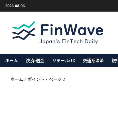
内
2026-08-06
容
を
ス
キ
ッ
プ
ホーム
決済・送金
リテール・EC
交通系決済
銀
ホーム
ポイント
ページ 2