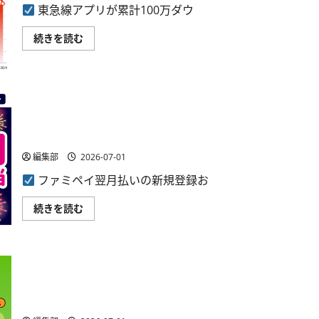
東急線アプリが累計100万ダウ
東
続きを読む
急
線
ア
プ
リ
が
100
万
ファミマデジタルワン、ファミペイ翌月払い登録で最大
DL
2,000円相当進呈のキャンペーン開催
突
破、
7
編集部
2026-07-01
月
15
ファミペイ翌月払いの新規登録お
日
ま
で
フ
続きを読む
記
ァ
念
ミ
キ
マ
ャ
デ
ン
ジ
ペ
タ
ー
ル
KDDI、PontaパスのウィークリーLAWSONに「スイーツ」
ン
ワ
を
ン、
「サラダチキン」コースを追加
実
フ
施
ァ