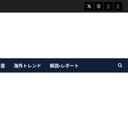
X
Threads
Bluesky
Mast
資産
海外トレンド
解説・レポート