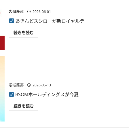
催、
ア
ーポイント」を6月1日開始 100円ごとに1ポイント付与
最
プ
大
リ
編集部
2026-06-01
60
「PARKING
万
PAY」
あきんどスシローが新ロイヤルテ
円
会
ま
員
で
50
あ
続きを読む
が
万
き
対
人
ん
象
突
ど
に
破、
ス
つ
10
シ
い
周
ロ
て
年
ー、
さ
5%
新
ら
還
ロ
に
元
BSMOホールディングス、新構想「BITCOMMERCE」発表
イ
読
中
ヤ
ポイントから暗号資産・ステーブルコイン活用へ
む
に
ル
つ
テ
編集部
2026-05-13
い
ィ
て
プ
さ
BSOMホールディングスが今夏
ロ
ら
グ
に
ラ
BSMO
続きを読む
読
ム
ホ
む
「ス
ー
シ
ル
ロ
デ
ー
ィ
ポ