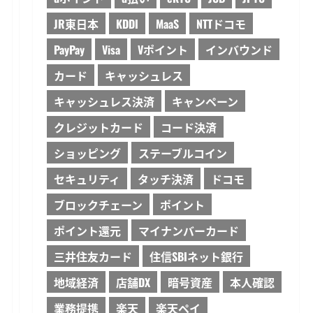
JR東日本
KDDI
MaaS
NTTドコモ
PayPay
Visa
Vポイント
インバウンド
カード
キャッシュレス
キャッシュレス決済
キャンペーン
クレジットカード
コード決済
ショッピング
ステーブルコイン
セキュリティ
タッチ決済
ドコモ
ブロックチェーン
ポイント
ポイント還元
マイナンバーカード
三井住友カード
住信SBIネット銀行
地域経済
店舗DX
暗号資産
本人確認
業務提携
楽天
楽天ペイ