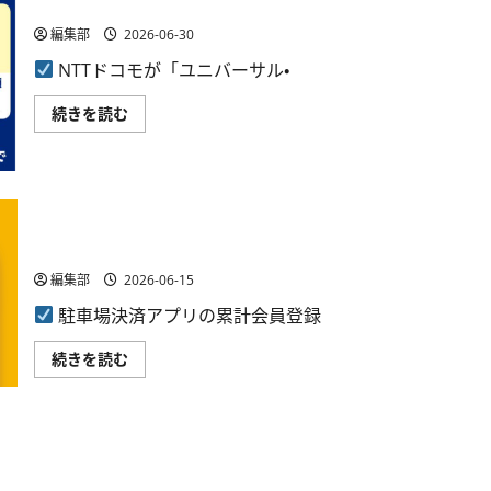
開催、最大60万円までが対象
わ
い
く
て
編集部
2026-06-30
わ
さ
く
ら
NTTドコモが「ユニバーサル・
お
に
で
読
か
む
NTT
続きを読む
け
ド
キ
コ
ャ
モ、
ン
USJ
ペ
の
ー
25
ン」
周
シードの駐車場決済アプリ「PARKING PAY」会員50万人
を
年
7
突破、10周年5%還元中
記
月
念
か
キ
編集部
2026-06-15
ら
ャ
開
ン
駐車場決済アプリの累計会員登録
始
ペ
に
ー
つ
ン
シ
続きを読む
い
を
ー
て
7
ド
さ
月
の
ら
1
駐
に
日
車
読
か
場
む
ら
決
あきんどスシロー、新ロイヤルティプログラム「スシロ
開
済