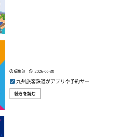
て
山
さ
県
ら
市
に
で
読
「エ
む
コ・
ア
ク
シ
ョ
ン・
ポ
イ
JR九州、「キューポちゃんとわくわくおでかけキャンペ
ン
ーン」を7月から開始
ト」
開
編集部
2026-06-30
始、
日
九州旅客鉄道がアプリや予約サー
常
生
活
JR
続きを読む
の
九
脱
州、
炭
「キ
素
ュ
行
ー
動
ポ
を
ち
還
ゃ
元
NTTドコモ、USJの25周年記念キャンペーンを7月1日から
ん
に
と
つ