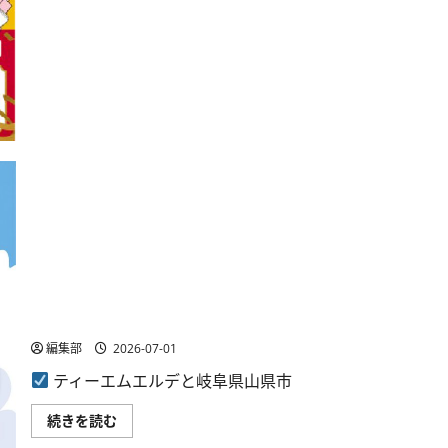
コ
追
ら
モ、
加
に
百
に
読
貨
つ
む
店
い
で
て
の
さ
d
ら
ポ
に
イ
読
ン
む
ト
進
呈
キ
ャ
ン
ペ
ー
ン
を
岐阜県山県市で「エコ・アクション・ポイント」開始、日
7
月
常生活の脱炭素行動を還元
31
日
編集部
2026-07-01
ま
で
ティーエムエルデと岐阜県山県市
開
催
に
岐
続きを読む
つ
阜
い
県