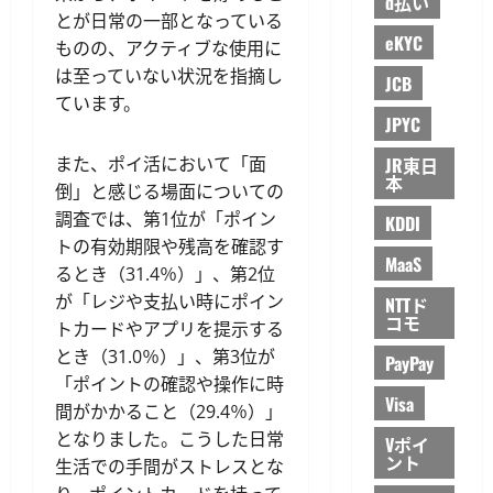
d払い
とが日常の一部となっている
eKYC
ものの、アクティブな使用に
は至っていない状況を指摘し
JCB
ています。
JPYC
また、ポイ活において「面
JR東日
本
倒」と感じる場面についての
調査では、第1位が「ポイン
KDDI
トの有効期限や残高を確認す
MaaS
るとき（31.4％）」、第2位
が「レジや支払い時にポイン
NTTド
コモ
トカードやアプリを提示する
とき（31.0％）」、第3位が
PayPay
「ポイントの確認や操作に時
Visa
間がかかること（29.4％）」
となりました。こうした日常
Vポイ
ント
生活での手間がストレスとな