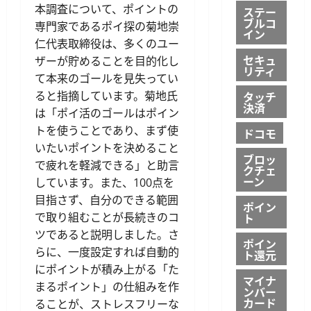
本調査について、ポイントの
ステー
ブルコ
専門家であるポイ探の菊地崇
イン
仁代表取締役は、多くのユー
セキュ
ザーが貯めることを目的化し
リティ
て本来のゴールを見失ってい
ると指摘しています。菊地氏
タッチ
決済
は「ポイ活のゴールはポイン
トを使うことであり、まず使
ドコモ
いたいポイントを決めること
ブロッ
で疲れを軽減できる」と助言
クチェ
ーン
しています。また、100点を
目指さず、自分のできる範囲
ポイン
で取り組むことが長続きのコ
ト
ツであると説明しました。さ
ポイン
らに、一度設定すれば自動的
ト還元
にポイントが積み上がる「た
マイナ
まるポイント」の仕組みを作
ンバー
カード
ることが、ストレスフリーな