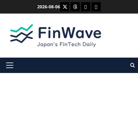
内
X
Threads
Bluesky
Mastodon
2026-08-06
容
を
ス
キ
ッ
プ
メ
イ
ン
メ
ニ
ュ
ー