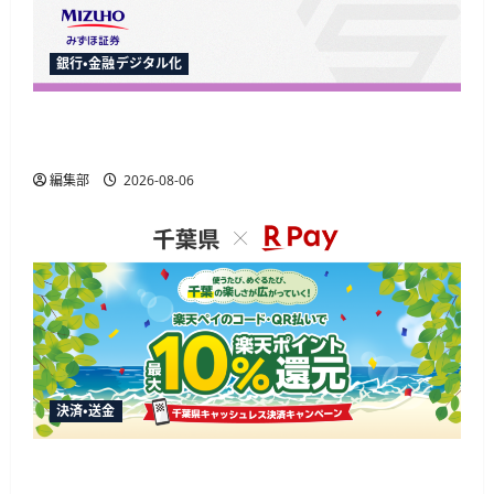
銀行・金融デジタル化
Finatextとナウキャスト、みずほ証券のAI駆動開
発とデータ基盤移行を包括支援
編集部
2026-08-06
決済・送金
楽天ペイ、千葉県の10%還元キャンペーンに参