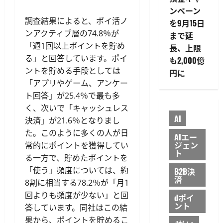
ンペーン
調査結果によると、ポイ活ノ
を9月15日
ンアクティブ層の74.8％が
まで延
「週1回以上ポイントを貯め
長、上限
る」と回答しています。ポイ
も2,000億
ントを貯める手段としては
円に
「アプリやゲーム、アンケー
ト回答」が25.4％で最も多
く、次いで「キャッシュレス
AI
決済」が21.6％となりまし
た。このように多くの人が日
AIエー
ジェン
常的にポイントを獲得してい
ト
る一方で、貯めたポイントを
「使う」頻度については、約
B2B決
済
8割に相当する78.2％が「月1
回よりも頻度が少ない」と回
dポイ
ント
答しています。同社はこの結
果から、ポイントを貯めるこ