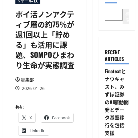
リテール・EC
ポイ活ノンアクテ
検
索
ィブ層の約75％が
週1回以上「貯め
る」も活用に課
RECENT
題、SOMPOひまわ
ARTICLES
り生命が実態調査
Finatextと
ナウキャ
編集部
スト、み
2026-01-26
ずほ証券
のAI駆動開
共有:
発とデー
タ基盤移
X
Facebook
行を包括
LinkedIn
支援