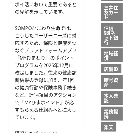
ポイ活において重要であると
三井住
の見解を示しています。
友カー
ド
住信
SOMPOひまわり生命では、
SBIネ
こうしたユーザーニーズに対
ット銀
行
応するため、保険と健康をつ
なぐプラットフォームアプリ
地域経
済
「MYひまわり」のポイント
プログラムを2025年12月に
店舗DX
改定しました。従来の健康診
暗号資
断結果の登録に加え、年1回
産
の健康行動や保険事務手続き
など、計14項目のアクション
本人確
認
で「MYひまポイント」が必
ずもらえる仕組みへと拡大し
業務提
携
ています。
楽天