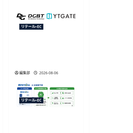
ン
リテール・EC
YTGATEとDGビジネステク
ノロジー、決済最適化サ
ービス「YTGuard」を共同
展開
編集部
2026-08-06
リテール・EC
ジャストプランニングが
「AI来客予測」を提供開
始、最大1か月先まで15分