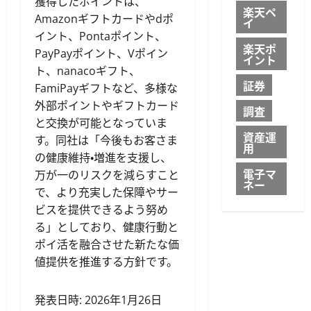
獲得したポイントは、
楽天ペ
Amazonギフトカードやdポ
イ
イント、Pontaポイント、
楽天ポ
PayPayポイント、Vポイン
イント
ト、nanacoギフト、
証券
FamiPayギフトなど、多様な
外部ポイントやギフトカード
調査
と交換が可能となっていま
資産運
す。同社は「今後もお客さま
用
の健康維持・増進を支援し、
電子マ
万が一のリスクを減らすこと
ネー
で、より充実した保障やサー
ビスを提供できるよう努め
る」としており、健康行動と
ポイ活を融合させた新たな価
値提供を推進する方針です。
発表日時: 2026年1月26日