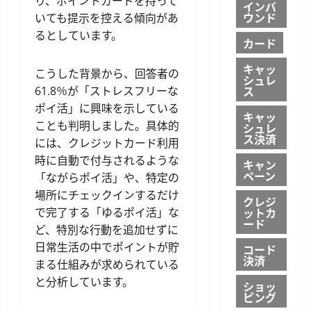
り、ポイントカードを持って
インバ
ウンド
いても提示を控える傾向があ
るとしています。
カード
キャッ
こうした背景から、回答者の
シュレ
ス
61.8％が「ストレスフリーな
ポイ活」に興味を示している
キャッ
ことも判明しました。具体的
シュレ
ス決済
には、クレジットカード利用
時に自動で付与されるような
キャン
ペーン
「ながらポイ活」や、特定の
場所にチェックインするだけ
クレジ
ットカ
で完了する「ゆるポイ活」な
ード
ど、特別な行動を追加せずに
日常生活の中でポイントが貯
コード
決済
まる仕組みが求められている
と分析しています。
ショッ
ピング