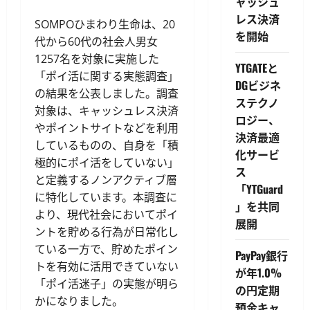
ャッシュ
レス決済
SOMPOひまわり生命は、20
を開始
代から60代の社会人男女
1257名を対象に実施した
YTGATEと
「ポイ活に関する実態調査」
DGビジネ
の結果を公表しました。調査
ステクノ
対象は、キャッシュレス決済
ロジー、
やポイントサイトなどを利用
決済最適
しているものの、自身を「積
化サービ
極的にポイ活をしていない」
ス
と定義するノンアクティブ層
「YTGuard
に特化しています。本調査に
」を共同
より、現代社会においてポイ
展開
ントを貯める行為が日常化し
ている一方で、貯めたポイン
PayPay銀行
トを有効に活用できていない
が年1.0%
「ポイ活迷子」の実態が明ら
の円定期
かになりました。
預金キャ