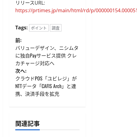
リリースURL:
https://prtimes.jp/main/html/rd/p/000000154.00005
Tags:
ポイント
調査
投
前:
バリューデザイン、ニシムタ
稿
に独自Payサービス提供 クレ
カチャージ対応へ
ナ
次へ:
ビ
クラウドPOS「ユビレジ」が
NTTデータ「CAFIS Arch」と連
ゲ
携、決済手段を拡充
ー
シ
関連記事
ョ