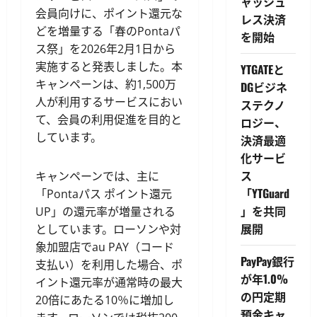
ャッシュ
会員向けに、ポイント還元な
レス決済
どを増量する「春のPontaパ
を開始
ス祭」を2026年2月1日から
実施すると発表しました。本
YTGATEと
キャンペーンは、約1,500万
DGビジネ
人が利用するサービスにおい
ステクノ
て、会員の利用促進を目的と
ロジー、
しています。
決済最適
化サービ
ス
キャンペーンでは、主に
「YTGuard
「Pontaパス ポイント還元
」を共同
UP」の還元率が増量される
展開
としています。ローソンや対
象加盟店でau PAY（コード
PayPay銀行
支払い）を利用した場合、ポ
が年1.0%
イント還元率が通常時の最大
の円定期
20倍にあたる10％に増加し
預金キャ