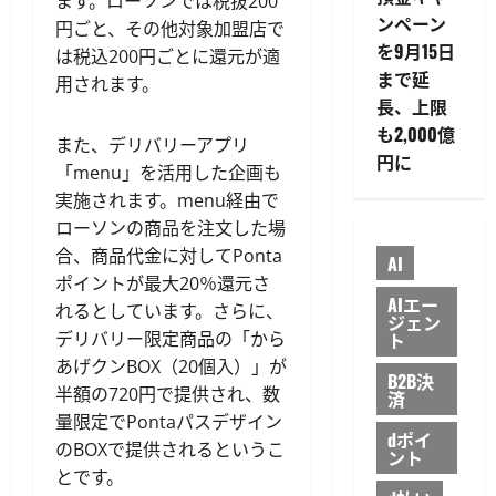
ます。ローソンでは税抜200
ンペーン
円ごと、その他対象加盟店で
を9月15日
は税込200円ごとに還元が適
まで延
用されます。
長、上限
も2,000億
また、デリバリーアプリ
円に
「menu」を活用した企画も
実施されます。menu経由で
ローソンの商品を注文した場
合、商品代金に対してPonta
AI
ポイントが最大20％還元さ
AIエー
れるとしています。さらに、
ジェン
ト
デリバリー限定商品の「から
あげクンBOX（20個入）」が
B2B決
半額の720円で提供され、数
済
量限定でPontaパスデザイン
dポイ
のBOXで提供されるというこ
ント
とです。