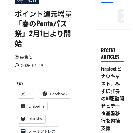
リテール・EC
ポイント還元増量
検
索
「春のPontaパス
祭」2月1日より開
始
RECENT
ARTICLES
編集部
2026-01-29
Finatextと
ナウキャ
スト、み
共有:
ずほ証券
X
Facebook
のAI駆動開
発とデー
LinkedIn
タ基盤移
Bluesky
行を包括
支援
メールアドレス