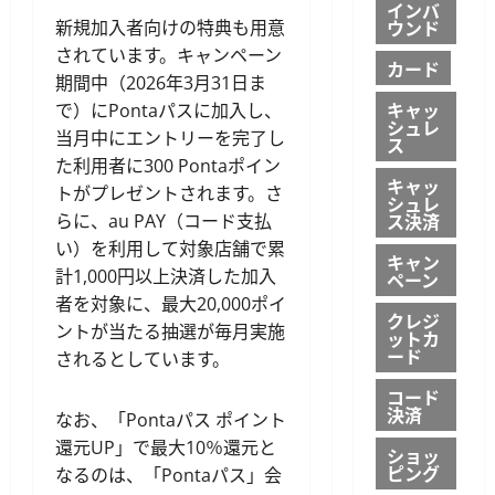
インバ
ウンド
新規加入者向けの特典も用意
されています。キャンペーン
カード
期間中（2026年3月31日ま
キャッ
で）にPontaパスに加入し、
シュレ
当月中にエントリーを完了し
ス
た利用者に300 Pontaポイン
キャッ
トがプレゼントされます。さ
シュレ
ス決済
らに、au PAY（コード支払
い）を利用して対象店舗で累
キャン
計1,000円以上決済した加入
ペーン
者を対象に、最大20,000ポイ
クレジ
ントが当たる抽選が毎月実施
ットカ
ード
されるとしています。
コード
決済
なお、「Pontaパス ポイント
還元UP」で最大10％還元と
ショッ
ピング
なるのは、「Pontaパス」会