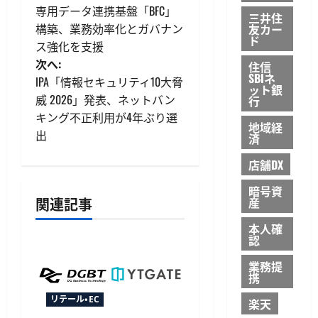
稿
専用データ連携基盤「BFC」
三井住
構築、業務効率化とガバナン
友カー
ナ
ド
ス強化を支援
ビ
次へ:
住信
SBIネ
IPA「情報セキュリティ10大脅
ット銀
ゲ
威 2026」発表、ネットバン
行
キング不正利用が4年ぶり選
ー
地域経
出
済
シ
店舗DX
ョ
暗号資
関連記事
産
ン
本人確
認
業務提
携
リテール・EC
楽天