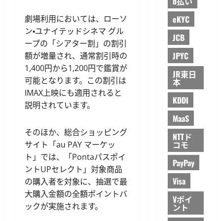
d払い
eKYC
劇場利用においては、ローソ
ン・ユナイテッドシネマ グル
JCB
ープの「シアター割」の割引
JPYC
額が増量され、通常割引時の
1,400円から1,200円で鑑賞が
JR東日
可能となります。この割引は
本
IMAX上映にも適用されると
KDDI
説明されています。
MaaS
そのほか、総合ショッピング
NTTド
コモ
サイト「au PAY マーケッ
ト」では、「Pontaパスポイ
PayPay
ントUPセレクト」対象商品
Visa
の購入者を対象に、抽選で最
大購入金額の全額ポイントバ
Vポイ
ックが実施されます。
ント