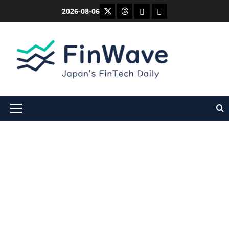
内
X
Threads
Bluesky
Mastodon
2026-08-06
容
を
ス
キ
ッ
プ
メ
イ
ン
メ
ニ
ュ
ー