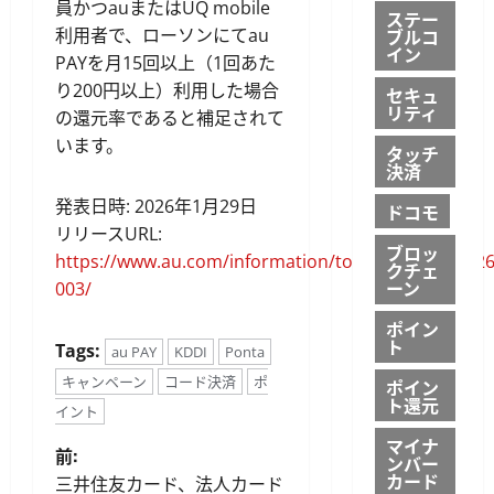
員かつauまたはUQ mobile
ステー
ブルコ
利用者で、ローソンにてau
イン
PAYを月15回以上（1回あた
り200円以上）利用した場合
セキュ
リティ
の還元率であると補足されて
います。
タッチ
決済
発表日時: 2026年1月29日
ドコモ
リリースURL:
ブロッ
https://www.au.com/information/topic/content/2026
クチェ
ーン
003/
ポイン
ト
Tags:
au PAY
KDDI
Ponta
キャンペーン
コード決済
ポ
ポイン
ト還元
イント
マイナ
投
前:
ンバー
カード
三井住友カード、法人カード