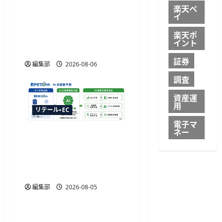
楽天ペ
YTGATEとDGビジネステク
イ
ノロジー、決済最適化サ
楽天ポ
ービス「YTGuard」を共同
イント
展開
証券
編集部
2026-08-06
調査
資産運
用
リテール・EC
電子マ
ネー
ジャストプランニングが
「AI来客予測」を提供開
始、最大1か月先まで15分
単位で予測
編集部
2026-08-05
リテール・EC
楽天トラベル、ボーナス