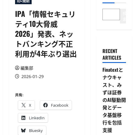
ID・規制
IPA「情報セキュリ
検
索
ティ10大脅威
2026」発表、ネッ
トバンキング不正
RECENT
利用が4年ぶり選出
ARTICLES
編集部
Finatextと
2026-01-29
ナウキャ
スト、み
ずほ証券
共有:
のAI駆動開
X
Facebook
発とデー
タ基盤移
LinkedIn
行を包括
支援
Bluesky