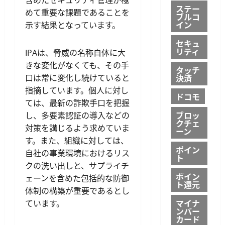
ステー
めて重要な課題であることを
ブルコ
イン
示す結果となっています。
セキュ
リティ
IPAは、脅威の名称自体に大
きな変化がなくても、その手
タッチ
決済
口は常に変化し続けていると
指摘しています。個人に対し
ドコモ
ては、最新の詐欺手口を把握
ブロッ
し、多要素認証の導入などの
クチェ
対策を講じるよう求めていま
ーン
す。また、組織に対しては、
ポイン
自社の事業環境におけるリス
ト
クの洗い出しと、サプライチ
ポイン
ェーンを含めた包括的な防御
ト還元
体制の構築が重要であるとし
マイナ
ています。
ンバー
カード