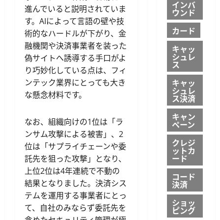
インバ
進んでいると説明されていま
ウンド
す。AIによって言語の壁や技
カード
術的なハードルが下がり、金
融機関や決済事業者を装った
キャッ
シュレ
偽サイトへ誘導する手口がよ
ス
り巧妙化している点は、フィ
キャッ
ンテック業界にとっても大き
シュレ
な懸念材料です。
ス決済
キャン
なお、組織向けの1位は「ラ
ペーン
ンサム攻撃による被害」、2
クレジ
位は「サプライチェーンや委
ットカ
ード
託先を狙った攻撃」となり、
上位2位は4年連続で不動の
コード
結果となりました。決済シス
決済
テムを運用する事業者にとっ
ショッ
て、自社のみならず委託先を
ピング
含めたセキュリティ管理が極