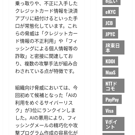
d払い
乗っ取りや、不正に入手した
クレジットカード情報を決済
eKYC
アプリに紐付けるといった手
JCB
口が常態化しています。これ
らの脅威は「クレジットカー
JPYC
ド情報の不正利用」や「フィ
JR東日
ッシングによる個人情報等の
本
詐取」と密接に関連してお
KDDI
り、複数の攻撃手法が組み合
わされている点が特徴です。
MaaS
NTTド
組織向け脅威においては、今
コモ
回初めて候補となった「AIの
PayPay
利用をめぐるサイバーリス
ク」が3位にランクインしま
Visa
した。AIの悪用により、フィ
Vポイ
ッシングメールの精巧化や攻
ント
撃プログラム作成の容易化が