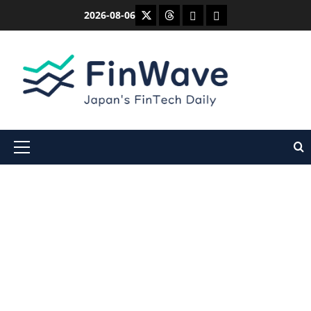
内
X
Threads
Bluesky
Mastodon
2026-08-06
容
を
ス
キ
ッ
プ
メ
イ
ン
メ
ニ
ュ
ー