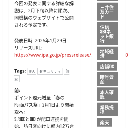
今回の発表に関する詳細な解
三井住
説は、2月下旬以降に順次、
友カー
ド
同機構のウェブサイトで公開
される予定です。
住信
SBIネ
ット銀
行
発表日時: 2026年1月29日
リリースURL:
地域経
https://www.ipa.go.jp/pressrelease/2025/press2026
済
店舗DX
Tags:
IPA
セキュリティ
調
暗号資
査
産
投
前:
本人確
認
ポイント還元増量「春の
稿
Pontaパス祭」2月1日より開始
業務提
次へ:
携
ナ
S.RIDEとDiDiが配車連携を開
楽天
始、訪日客向けに都内1.2万台