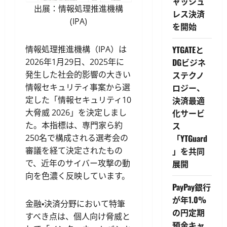
ャッシュ
出展：情報処理推進機構
レス決済
(IPA)
を開始
情報処理推進機構（IPA）は
YTGATEと
2026年1月29日、2025年に
DGビジネ
発生した社会的影響の大きい
ステクノ
情報セキュリティ事案から選
ロジー、
定した「情報セキュリティ10
決済最適
大脅威 2026」を決定しまし
化サービ
た。本指標は、専門家ら約
ス
250名で構成される選考会の
「YTGuard
審議を経て決定されたもの
」を共同
で、近年のサイバー攻撃の動
展開
向を色濃く反映しています。
PayPay銀行
が年1.0%
金融・決済分野において特筆
の円定期
すべき点は、個人向け脅威と
預金キャ