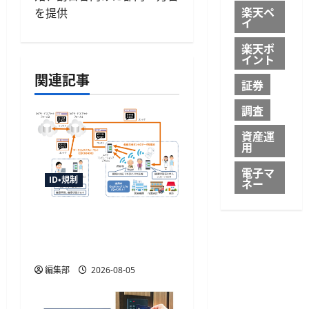
ビ
楽天ペ
を提供
ゲ
イ
楽天ポ
ー
イント
関連記事
シ
証券
ョ
調査
資産運
ン
用
電子マ
ID・規制
ネー
センサデータストアシス
テムの国際標準化へ審議
開始、TISIなど4者が提案
編集部
2026-08-05