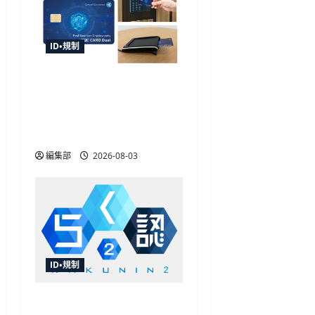
ID・規制
TOPPAN、世界初の耐量子
計算機暗号搭載デュアル
インターフェイスICカー
ドを開発
編集部
2026-08-03
ID・規制
飛天ジャパンが「らく認