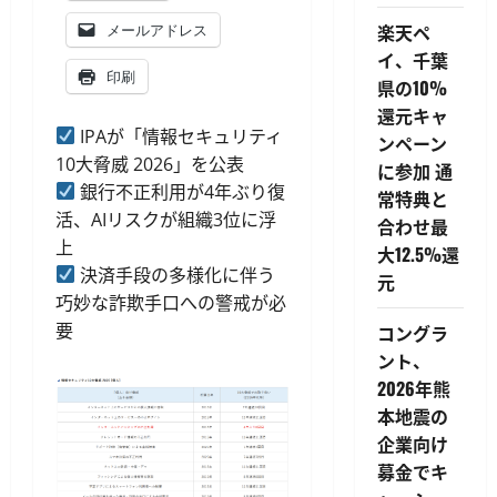
楽天ペ
メールアドレス
イ、千葉
印刷
県の10%
還元キャ
IPAが「情報セキュリティ
ンペーン
10大脅威 2026」を公表
に参加 通
銀行不正利用が4年ぶり復
常特典と
活、AIリスクが組織3位に浮
合わせ最
上
大12.5%還
決済手段の多様化に伴う
元
巧妙な詐欺手口への警戒が必
要
コングラ
ント、
2026年熊
本地震の
企業向け
募金でキ