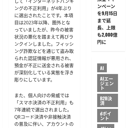
して「インターネットバンキ
ンペーン
ングの不正利用」が4年ぶり
を9月15日
に選出されたことです。本項
まで延
目は2023年以降、圏外とな
長、上限
っていましたが、昨今の被害
も2,000億
状況の悪化を踏まえて再びラ
円に
ンクインしました。フィッシ
ング詐欺などを通じて盗み取
られた認証情報が悪用され、
預金が不正に送金される被害
AI
が深刻化している実態を浮き
AIエー
彫りにしています。
ジェン
ト
また、個人向けの脅威では
B2B決
「スマホ決済の不正利用」も
済
7年連続で選出されました。
dポイ
QRコード決済や非接触決済
ント
の普及に伴い、アカウントの