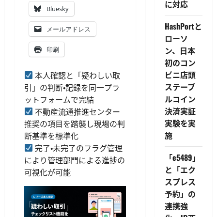
に対応
Bluesky
HashPortと
メールアドレス
ローソ
ン、日本
印刷
初のコン
ビニ店頭
本人確認と「疑わしい取
ステーブ
引」の判断・記録を同一プラ
ルコイン
ットフォームで完結
決済実証
不動産流通推進センター
実験を実
推奨の項目を踏襲し現場の判
施
断基準を標準化
完了・未完了のフラグ管理
「e5489」
により管理部門による進捗の
と「エク
可視化が可能
スプレス
予約」の
連携強