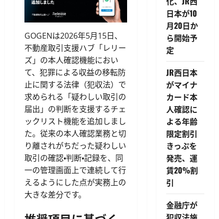
化、JR西
日本が10
月20日か
GOGENは2026年5月15日、
ら開始予
不動産取引支援ハブ「レリー
定
ズ」の本人確認機能におい
JR西日本
て、犯罪による収益の移転防
がマイナ
止に関する法律（犯収法）で
カード本
求められる「疑わしい取引の
人確認に
届出」の判断を支援するチェ
よる年齢
ックリスト機能を追加しまし
限定割引
た。従来の本人確認業務と切
きっぷを
り離されがちだった疑わしい
発売、運
取引の確認・判断・記録を、同
賃20%割
一の管理画面上で連続して行
引
えるようにした点が実務上の
大きな差分です。
金融庁が
推奨項目に基づく
犯収法施