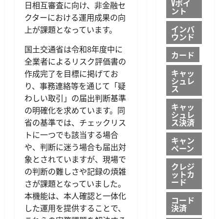
Vポイ
日相互審査に向け、非金融セ
ント
クターにおける運用成果の向
インバ
上が課題となっています。
ウンド
国土交通省は令和8年度中に
カード
全業者によるリスク評価書の
キャッ
作成完了を目標に掲げてお
シュレ
り、事務連絡等を通じて「疑
ス
わしい取引」の届出判断基準
キャッ
の明確化を求めています。同
シュレ
ス決済
省の基準では、チェックリス
トに一つでも該当する場合
キャン
や、判断に迷う場合も届出対
ペーン
象とされていますが、現場で
クレジ
の判断の難しさや記録の煩雑
ットカ
ード
さが課題となっていました。
本機能は、本人確認と一体化
コード
決済
した運用を提供することで、