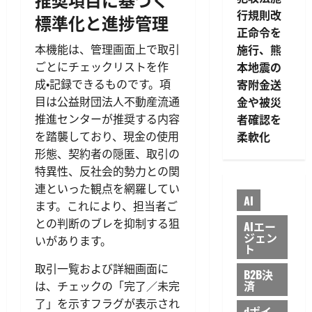
行規則改
標準化と進捗管理
正命令を
施行、熊
本機能は、管理画面上で取引
本地震の
ごとにチェックリストを作
寄附金送
成・記録できるものです。項
金や被災
目は公益財団法人不動産流通
者確認を
推進センターが推奨する内容
柔軟化
を踏襲しており、現金の使用
形態、契約者の隠匿、取引の
特異性、反社会的勢力との関
連といった観点を網羅してい
AI
ます。これにより、担当者ご
との判断のブレを抑制する狙
AIエー
ジェン
いがあります。
ト
取引一覧および詳細画面に
B2B決
済
は、チェックの「完了／未完
了」を示すフラグが表示され
dポイ