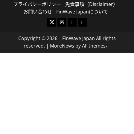
プライバシーポリシー
免責事項（Disclaimer）
お問い合わせ
FinWave Japanについて
X
Threads
Bluesky
Mastodon
Copyright © 2026 FinWave Japan All rights
reserved.
|
MoreNews
by AF themes。