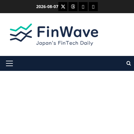
内
X
Threads
Bluesky
Mastodon
2026-08-07
容
を
ス
キ
ッ
プ
メ
イ
ン
メ
ニ
ュ
ー