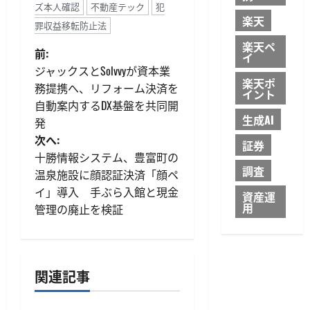
ズ本人確認
不動産テック
犯
楽天
罪収益移転防止法
楽天ペ
投
前:
イ
ジャックスとSolvvyが資本業
稿
楽天ポ
務提携へ、リフォーム決済を
イント
自動案内するDX基盤を共同開
ナ
生成AI
発
ビ
次へ:
証券
十勝情報システム、豊富町の
ゲ
調査
温泉施設に顔認証決済「顔ペ
イ」導入 手ぶら入館と現金
ー
資産運
用
管理の廃止を検証
シ
ョ
関連記事
ン
ID・規制