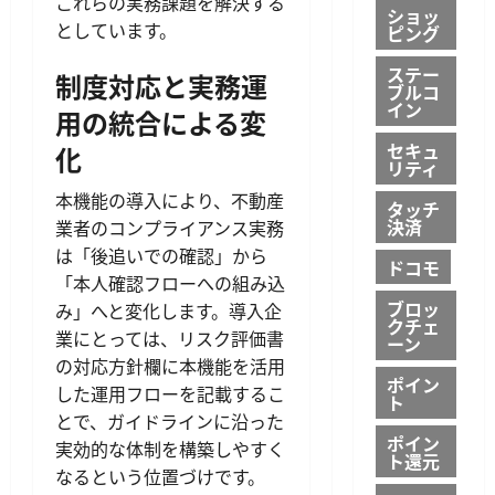
これらの実務課題を解決する
ショッ
としています。
ピング
ステー
制度対応と実務運
ブルコ
イン
用の統合による変
セキュ
化
リティ
本機能の導入により、不動産
タッチ
決済
業者のコンプライアンス実務
は「後追いでの確認」から
ドコモ
「本人確認フローへの組み込
ブロッ
み」へと変化します。導入企
クチェ
業にとっては、リスク評価書
ーン
の対応方針欄に本機能を活用
ポイン
した運用フローを記載するこ
ト
とで、ガイドラインに沿った
ポイン
実効的な体制を構築しやすく
ト還元
なるという位置づけです。