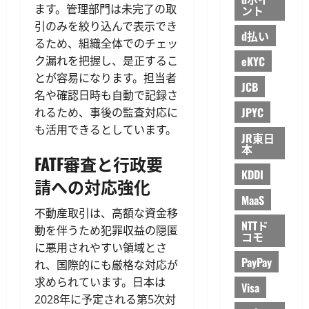
ます。管理部門は未完了の取
ント
引のみを絞り込んで表示でき
d払い
るため、組織全体でのチェッ
ク漏れを把握し、是正するこ
eKYC
とが容易になります。担当者
JCB
名や確認日時も自動で記録さ
JPYC
れるため、事後の監査対応に
も活用できるとしています。
JR東日
本
FATF審査と行政要
KDDI
請への対応強化
MaaS
不動産取引は、高額な資金移
NTTド
動を伴うため犯罪収益の隠匿
コモ
に悪用されやすい領域とさ
PayPay
れ、国際的にも厳格な対応が
求められています。日本は
Visa
2028年に予定される第5次対