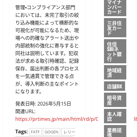
マイナ
ンバー
管理・コンプライアンス部門
カード
においては、未完了取引の絞
り込み機能によって横断的な
三井住
友カー
可視化が可能になるため、現
ド
場への的確なアラート送出や
住信
内部統制の強化に寄与すると
SBIネ
同社は説明しています。犯収
ット銀
行
法が求める取引時確認、記録
保存、届出判断の各プロセス
地域経
済
を一気通貫で管理できる点
が、導入判断の主なポイント
店舗DX
になります。
暗号資
産
発表日時: 2026年5月15日
関連URL:
本人確
認
https://prtimes.jp/main/html/rd/p/000000139.00008
業務提
Tags:
FATF
GOGEN
レリー
携