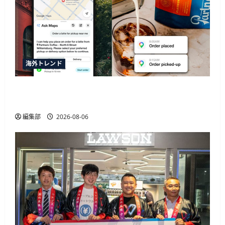
海外トレンド
SquareがGoogleマップの新AI機能「Ask Maps」と
連携、飲食店の自動同期や注文決済に対応
編集部
2026-08-06