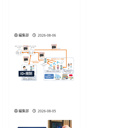
金融庁が犯収法施行規則
改正命令を施行、熊本地
震の寄附金送金や被災者
確認を柔軟化
編集部
2026-08-06
ID・規制
センサデータストアシス
テムの国際標準化へ審議
開始、TISIなど4者が提案
編集部
2026-08-05