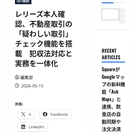
ID・規制
レリーズ本人確
検
索
認、不動産取引の
「疑わしい取引」
チェック機能を搭
RECENT
載 犯収法対応と
ARTICLES
実務を一体化
Squareが
Googleマッ
編集部
プの新AI機
2026-05-15
能「Ask
Maps」と
共有:
連携、飲
食店の自
X
Facebook
動同期や
LinkedIn
注文決済