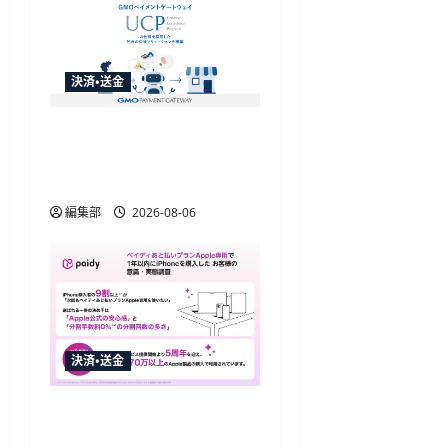
決済・送金
GMO-PGがAIエージェント
購買の共通仕様「UCP」
準拠の決済基盤を構築
編集部
2026-08-06
決済・送金
Paidy調査、iPhone購入者
の9割が「あと払いプラン