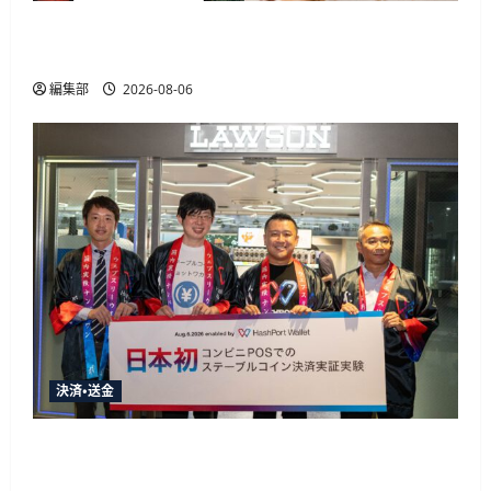
SquareがGoogleマップの新AI機能「Ask Maps」と
連携、飲食店の自動同期や注文決済に対応
編集部
2026-08-06
決済・送金
HashPortとローソン、日本初のコンビニ店頭ス
テーブルコイン決済実証実験を実施