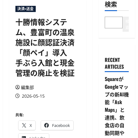
検索
決済・送金
十勝情報システ
検
索
ム、豊富町の温泉
施設に顔認証決済
「顔ペイ」導入
RECENT
手ぶら入館と現金
ARTICLES
管理の廃止を検証
Squareが
Googleマッ
編集部
プの新AI機
2026-05-15
能「Ask
Maps」と
共有:
連携、飲
食店の自
X
Facebook
動同期や