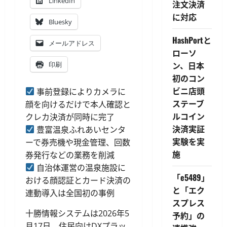
LinkedIn
注文決済
に対応
Bluesky
HashPortと
メールアドレス
ローソ
ン、日本
印刷
初のコン
ビニ店頭
事前登録によりカメラに
ステーブ
顔を向けるだけで本人確認と
ルコイン
クレカ決済が同時に完了
決済実証
豊富温泉ふれあいセンタ
実験を実
ーで券売機や現金管理、回数
施
券発行などの業務を削減
自治体運営の温泉施設に
「e5489」
おける顔認証とカード決済の
と「エク
連動導入は全国初の事例
スプレス
十勝情報システムは2026年5
予約」の
月17日、住民向けDXプラッ