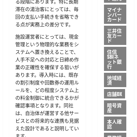
る段階にあります。特に長期
滞在の湯治客にとっては、毎
マイナ
ンバー
回の支払い手続きを省略でき
カード
る点が実務上の差分です。
三井住
友カー
施設運営者にとっては、現金
ド
管理という物理的な業務をシ
住信
ステムへ置き換えることで、
SBIネ
人手不足への対応と日締め作
ット銀
行
業の正確性を確保する狙いが
あります。導入時には、既存
地域経
済
の割引制度や回数券の運用ル
ールを、どの程度システム上
店舗DX
の料金制御に統合できるかが
暗号資
確認事項となります。同社
産
は、自治体が運営する他サー
ビスとの将来的な連携も見据
本人確
認
えた設計であると説明してい
ます。