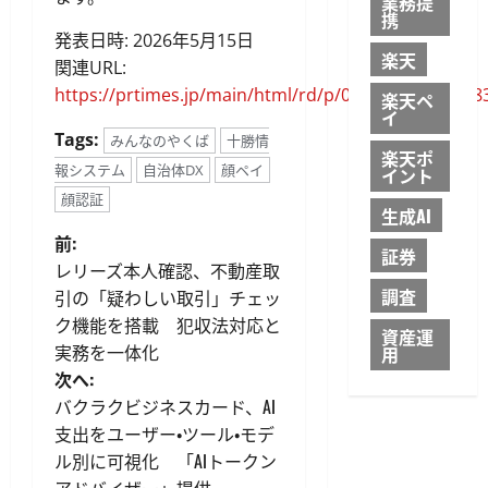
業務提
携
発表日時: 2026年5月15日
楽天
関連URL:
https://prtimes.jp/main/html/rd/p/000000002.00018
楽天ペ
イ
Tags:
みんなのやくば
十勝情
楽天ポ
報システム
自治体DX
顔ペイ
イント
顔認証
生成AI
投
前:
証券
レリーズ本人確認、不動産取
稿
調査
引の「疑わしい取引」チェッ
ク機能を搭載 犯収法対応と
ナ
資産運
実務を一体化
用
ビ
次へ:
バクラクビジネスカード、AI
ゲ
支出をユーザー・ツール・モデ
ル別に可視化 「AIトークン
ー
アドバイザー」提供