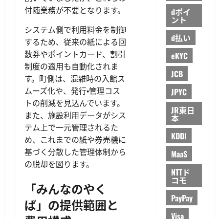
付随業務が不要となります。
dポイ
ント
システム側で利用料金を制御
d払い
するため、従来の紙による回
数券やポイントカード、割引
eKYC
制度の適用も自動化されま
JCB
す。町側は、混雑時の入館ス
ムーズ化や、発行・管理コス
JPYC
トの削減を見込んでいます。
JR東日
また、施設利用データがシス
本
テム上で一元管理されるた
KDDI
め、これまでの紙や券売機に
基づく分散した管理体制から
MaaS
の脱却を図ります。
NTTド
コモ
「みんなのやく
PayPay
ば」の提供範囲と
Visa