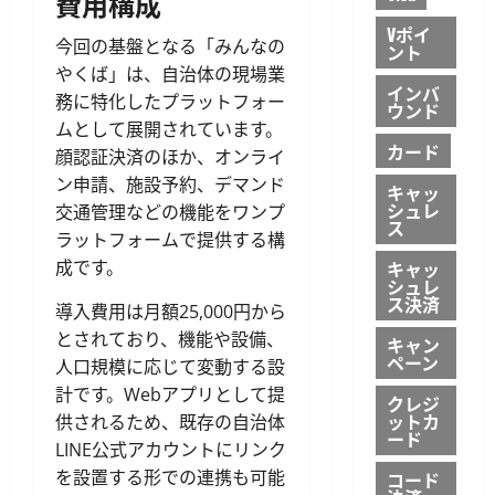
費用構成
Vポイ
今回の基盤となる「みんなの
ント
やくば」は、自治体の現場業
インバ
務に特化したプラットフォー
ウンド
ムとして展開されています。
カード
顔認証決済のほか、オンライ
ン申請、施設予約、デマンド
キャッ
シュレ
交通管理などの機能をワンプ
ス
ラットフォームで提供する構
成です。
キャッ
シュレ
ス決済
導入費用は月額25,000円から
とされており、機能や設備、
キャン
ペーン
人口規模に応じて変動する設
計です。Webアプリとして提
クレジ
ットカ
供されるため、既存の自治体
ード
LINE公式アカウントにリンク
を設置する形での連携も可能
コード