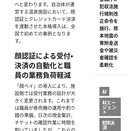
へと変わります。自治体が運
犯収法施
営する温泉施設において、顔
行規則改
認証とクレジットカード決済
正命令を
を連動させた本格導入は、全
施行、熊
国で初めての事例となりま
本地震の
す。
寄附金送
金や被災
顔認証による受付・
者確認を
決済の自動化と職
柔軟化
員の業務負荷軽減
「顔ペイ」の導入により、施
AI
設側では受付業務の設計が大
きく変更されます。これまで
AIエー
ジェン
は職員が券売機の運用や釣り
ト
銭の準備、日次の現金集計、
B2B決
チケットの確認作業に時間を
済
割いていましたが、これらの