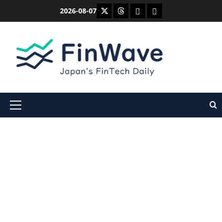
内
X
Threads
Bluesky
Mastodon
2026-08-07
容
を
ス
キ
ッ
プ
メ
イ
ン
メ
ニ
ュ
ー