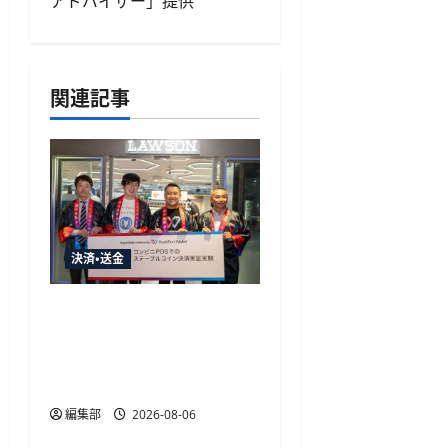
シ
ョ
関連記事
ン
決済・送金
HashPortとローソン、日
本初のコンビニ店頭ステ
ーブルコイン決済実証実
験を実施
編集部
2026-08-06