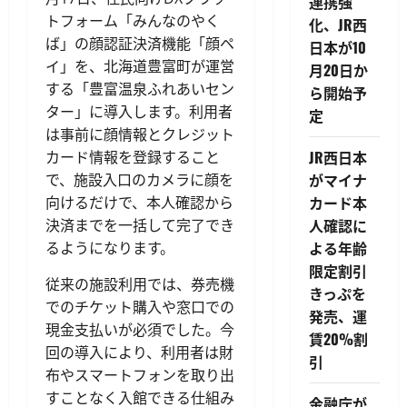
連携強
トフォーム「みんなのやく
化、JR西
ば」の顔認証決済機能「顔ペ
日本が10
イ」を、北海道豊富町が運営
月20日か
する「豊富温泉ふれあいセン
ら開始予
ター」に導入します。利用者
定
は事前に顔情報とクレジット
JR西日本
カード情報を登録すること
がマイナ
で、施設入口のカメラに顔を
カード本
向けるだけで、本人確認から
人確認に
決済までを一括して完了でき
よる年齢
るようになります。
限定割引
従来の施設利用では、券売機
きっぷを
でのチケット購入や窓口での
発売、運
現金支払いが必須でした。今
賃20%割
回の導入により、利用者は財
引
布やスマートフォンを取り出
すことなく入館できる仕組み
金融庁が