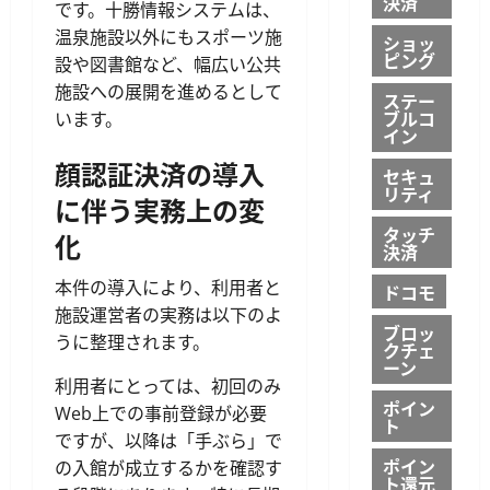
決済
です。十勝情報システムは、
温泉施設以外にもスポーツ施
ショッ
ピング
設や図書館など、幅広い公共
施設への展開を進めるとして
ステー
ブルコ
います。
イン
顔認証決済の導入
セキュ
リティ
に伴う実務上の変
タッチ
化
決済
本件の導入により、利用者と
ドコモ
施設運営者の実務は以下のよ
ブロッ
うに整理されます。
クチェ
ーン
利用者にとっては、初回のみ
ポイン
Web上での事前登録が必要
ト
ですが、以降は「手ぶら」で
ポイン
の入館が成立するかを確認す
ト還元